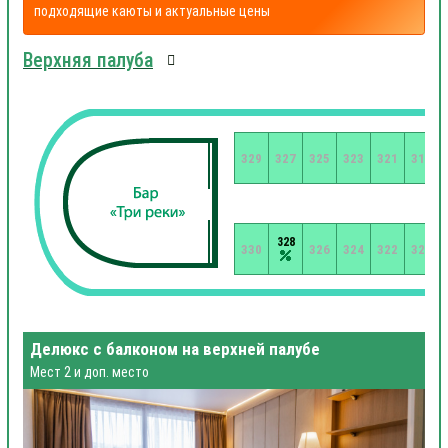
подходящие каюты и актуальные цены
Верхняя палуба
329
327
325
323
321
319
328
330
326
324
322
320
Делюкс с балконом на верхней палубе
Мест 2 и доп. место