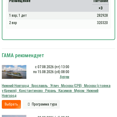
Размещение
Питание
×3
1 взр; 1 дет
282928
2 взр
320320
ГАМА рекомендует
с 07.08.2026 (пт) 13:00
по 15.08.2026 (сб) 08:00
Аурум
Нижний Новгород · Ярославль · Углич · Москва (СРВ) · Москва (стоянка
у Кремля) · Константиново · Рязань · Касимов · Муром · Нижний
Новгород
Выбрать
Программа тура