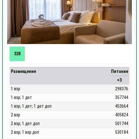
328
Размещение
Питание
×3
1 взр
298376
1 взр; 1 дет
357744
1 взр; 1 дет; 1 дет доп
453664
2 взр
405824
2 взр; 1 дет доп
501744
2 взр; 1 взр доп
530184