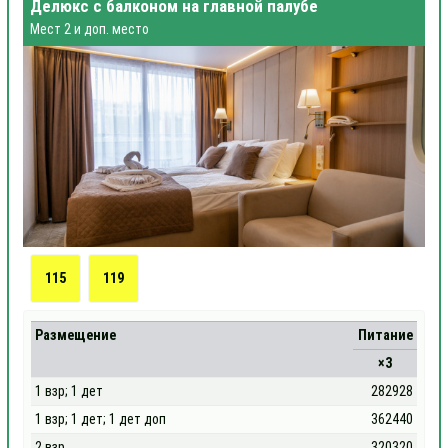
Делюкс с балконом на главной палубе
Мест 2 и доп. место
115
119
Размещение
Питание
×3
1 взр; 1 дет
282928
1 взр; 1 дет; 1 дет доп
362440
2 взр
320320