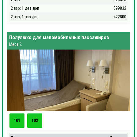
2 взр; 1 дет доп
399832
2 взр; 1 взр доп
422800
Полулюкс для маломобильных пассажиров
Мест 2
101
102