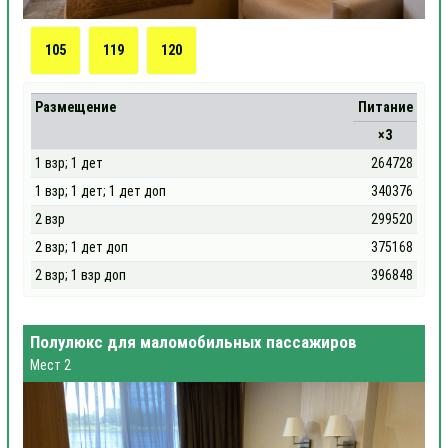
105
119
120
Размещение
Питание
×3
1 взр; 1 дет
264728
1 взр; 1 дет; 1 дет доп
340376
2 взр
299520
2 взр; 1 дет доп
375168
2 взр; 1 взр доп
396848
Полулюкс для маломобильных пассажиров
Мест 2