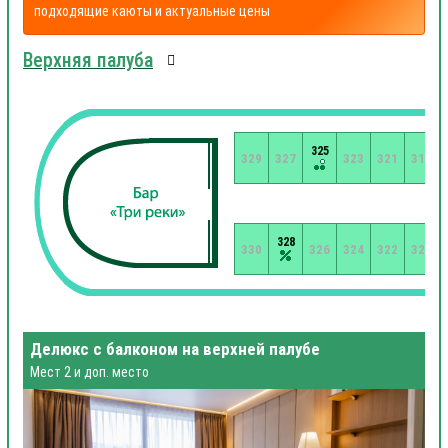
подходящие каюты и актуальные цены
Верхняя палуба
325
329
327
323
321
319
328
330
326
324
322
320
Делюкс с балконом на верхней палубе
Мест 2 и доп. место