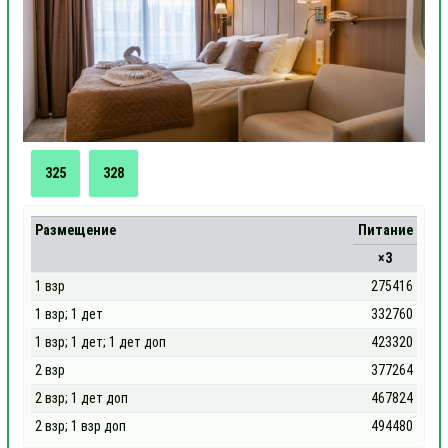
325
328
Размещение
Питание
×3
1 взр
275416
1 взр; 1 дет
332760
1 взр; 1 дет; 1 дет доп
423320
2 взр
377264
2 взр; 1 дет доп
467824
2 взр; 1 взр доп
494480