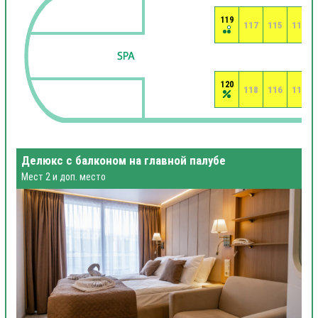
119
117
115
113
120
118
116
114
Делюкс с балконом на главной палубе
Мест 2 и доп. место