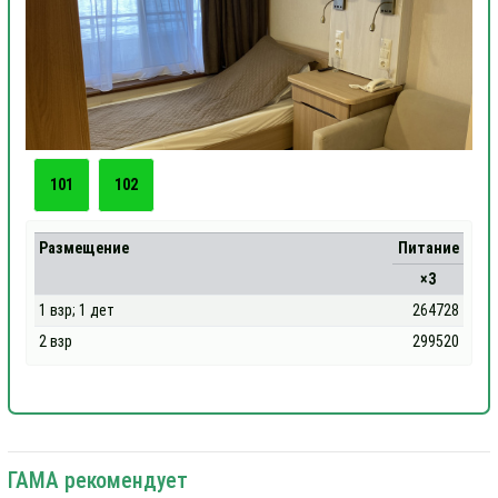
101
102
Размещение
Питание
×3
1 взр; 1 дет
264728
2 взр
299520
ГАМА рекомендует