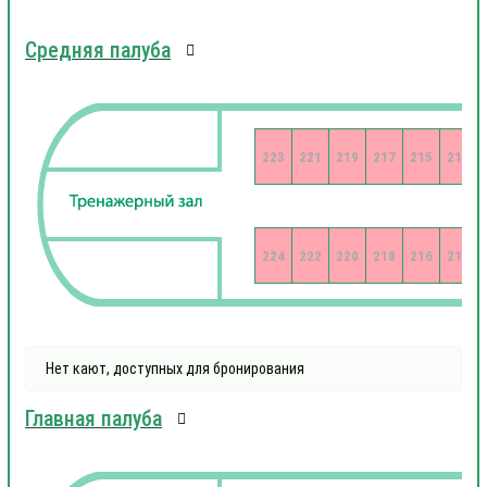
Средняя палуба
223
221
219
217
215
213
224
222
220
218
216
214
Нет кают, доступных для бронирования
Главная палуба