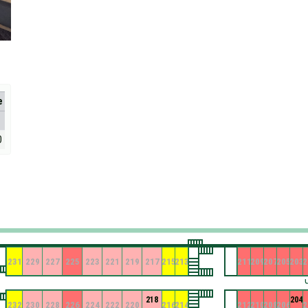
е
0
231
229
227
225
223
221
219
217
215
213
211
209
207
205
203
2
218
204
232
230
228
226
224
222
220
216
214
212
210
208
206
2