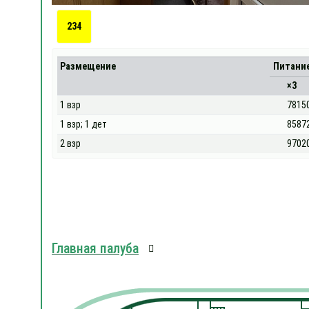
234
Размещение
Питани
×3
1 взр
7815
1 взр; 1 дет
8587
2 взр
9702
Главная палуба