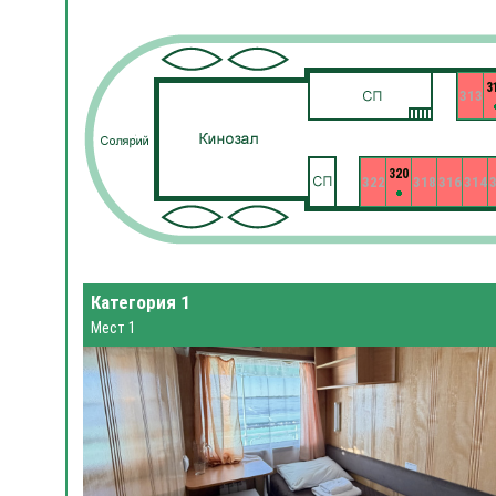
3
313
320
322
318
316
314
Категория 1
Мест 1