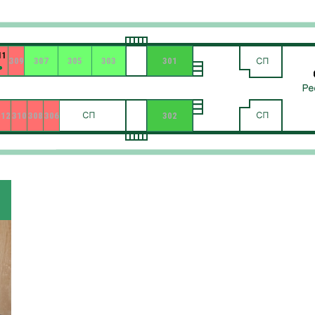
11
309
307
305
303
301
312
310
308
306
302