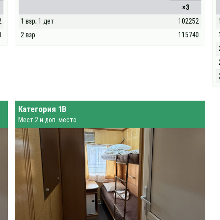
×3
2
1 взр; 1 дет
102252
0
2 взр
115740
Категория 1В
Мест 2 и доп. место