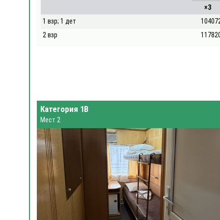
×3
1 взр; 1 дет
10407
2 взр
11782
Категория 1В
Мест 2