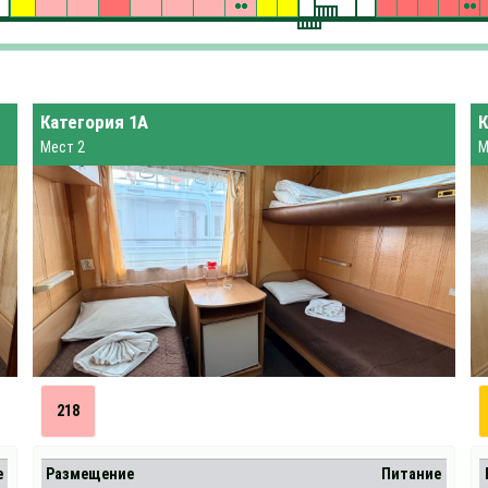
Категория 1А
К
Мест 2
М
218
е
Размещение
Питание