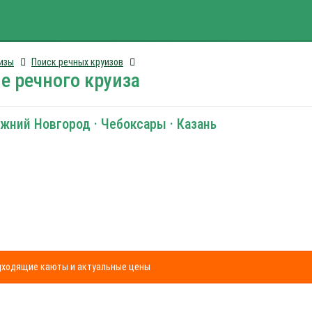
изы
Поиск речных круизов
е речного круиза
ижний Новгород · Чебоксары · Казань
одходящие каюты и актуальные цены