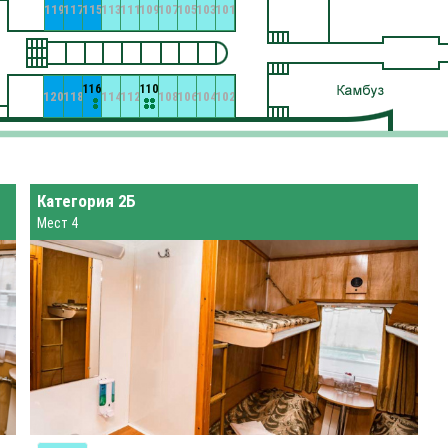
119
117
115
113
111
109
107
105
103
101
116
110
120
118
114
112
108
106
104
102
Категория 2Б
Мест 4