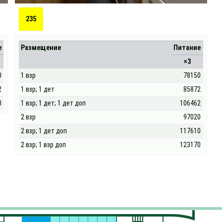
235
е
Размещение
Питание
×3
0
1 взр
78150
2
1 взр; 1 дет
85872
0
1 взр; 1 дет; 1 дет доп
106462
2 взр
97020
2 взр; 1 дет доп
117610
2 взр; 1 взр доп
123170