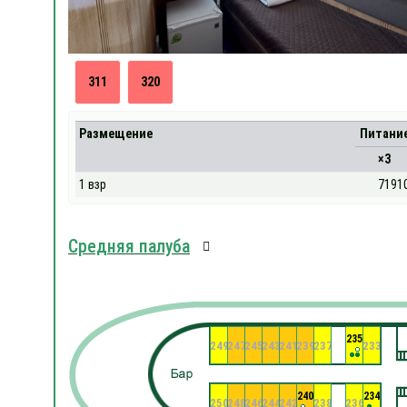
311
320
Размещение
Питани
×3
1 взр
7191
Средняя палуба
235
249
247
245
243
241
239
237
233
240
234
250
248
246
244
242
238
236