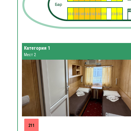
250
248
246
244
242
240
238
236
234
Категория 1
Мест 2
211