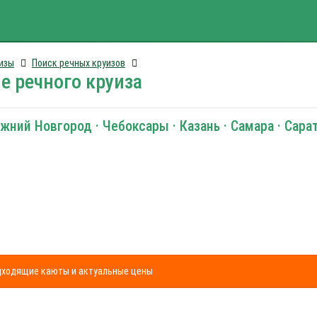
изы
Поиск речных круизов
е речного круиза
жний Новгород · Чебоксары · Казань · Самара · Сара
одходящие каюты и актуальные цены