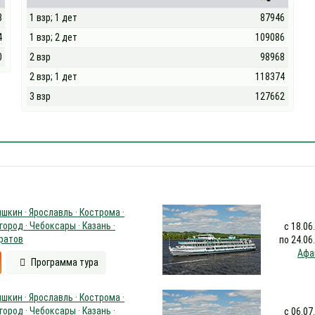
8
1 взр; 1 дет
87946
4
1 взр; 2 дет
109086
0
2 взр
98968
2 взр; 1 дет
118374
3 взр
127662
шкин · Ярославль · Кострома ·
ород · Чебоксары · Казань ·
с 18.06
аратов
по 24.06
Афа
Программа тура
шкин · Ярославль · Кострома ·
ород · Чебоксары · Казань ·
с 06.07