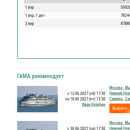
1 взр
5502
1 взр; 1 дет
7824
2 взр
8788
ГАМА рекомендует
Москва · Мы
Нижний Новг
с 12.06.2027 (сб) 17:30
Самара · С
по 18.06.2027 (пт) 13:30
Иван Кулибин
Выбрать
Москва · Мы
Нижний Новг
с 30.06.2027 (ср) 17:30