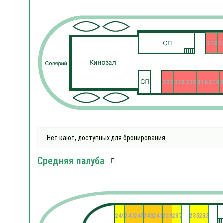
313
3
322
320
318
316
314
Нет кают, доступных для бронирования
Средняя палуба
249
247
245
243
241
239
237
235
233