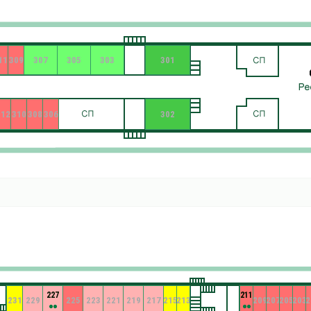
11
309
307
305
303
301
312
310
308
306
302
227
211
231
229
225
223
221
219
217
215
213
209
207
205
203
2