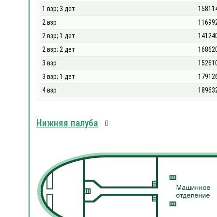
1 взр; 3 дет
15811
2 взр
11699
2 взр; 1 дет
14124
2 взр; 2 дет
16862
3 взр
15261
3 взр; 1 дет
17912
4 взр
18963
Нижняя палуба