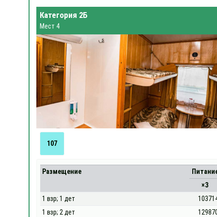
Категория 2Б
Мест 4
107
Размещение
Питани
×3
1 взр; 1 дет
10371
1 взр; 2 дет
12987