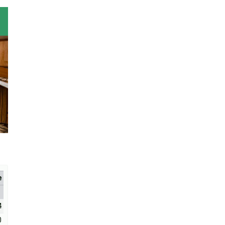
е
4
0