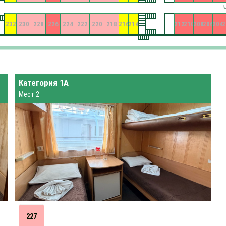
232
230
228
226
224
222
220
218
216
214
212
210
208
206
204
2
Категория 1А
Мест 2
227