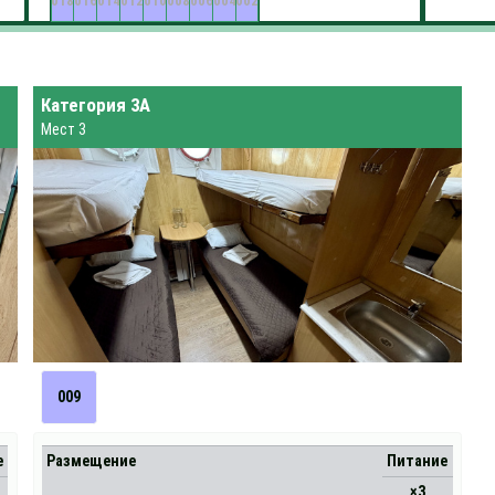
018
016
014
012
010
008
006
004
002
Категория 3А
Мест 3
009
е
Размещение
Питание
×3