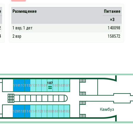
е
Размещение
Питание
×3
2
1 взр; 1 дет
140098
4
2 взр
158572
107
119
117
115
113
111
109
105
103
101
120
118
116
114
112
110
108
106
104
102