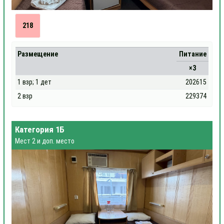
218
Размещение
Питание
×3
1 взр; 1 дет
202615
2 взр
229374
Категория 1Б
Мест 2 и доп. место