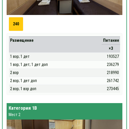
240
Размещение
Питание
×3
1 взр; 1 дет
193527
1 взр; 1 дет; 1 дет доп
236279
2 взр
218990
2 взр; 1 дет доп
261742
2 взр; 1 взр доп
273445
Категория 1В
Мест 2