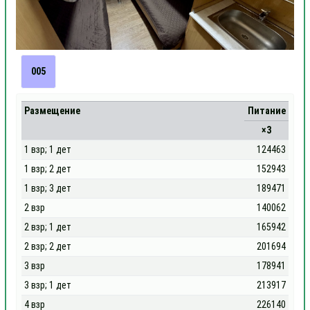
005
Размещение
Питание
×3
1 взр; 1 дет
124463
1 взр; 2 дет
152943
1 взр; 3 дет
189471
2 взр
140062
2 взр; 1 дет
165942
2 взр; 2 дет
201694
3 взр
178941
3 взр; 1 дет
213917
4 взр
226140