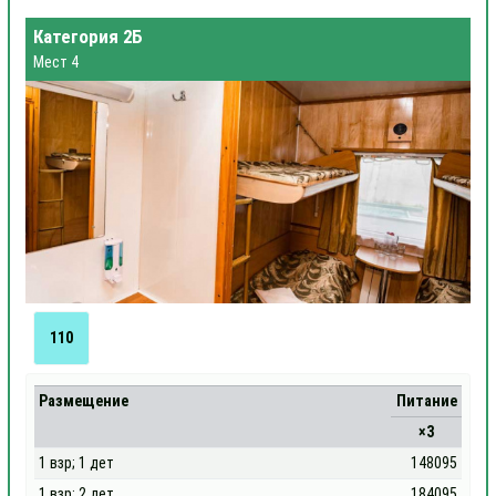
Категория 2Б
Мест 4
110
Размещение
Питание
×3
1 взр; 1 дет
148095
1 взр; 2 дет
184095