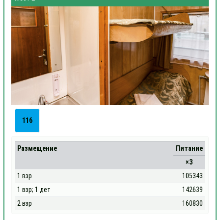
116
Размещение
Питание
×3
1 взр
105343
1 взр; 1 дет
142639
2 взр
160830