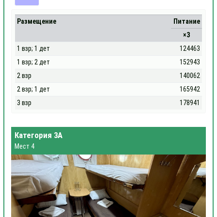
Размещение
Питание
×3
1 взр; 1 дет
124463
1 взр; 2 дет
152943
2 взр
140062
2 взр; 1 дет
165942
3 взр
178941
Категория 3А
Мест 4