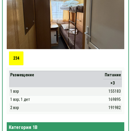
234
Размещение
Питание
×3
1 взр
155183
1 взр; 1 дет
169895
2 взр
191982
Категория 1В