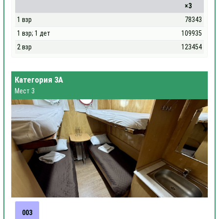
×3
1 взр
78343
1 взр; 1 дет
109935
2 взр
123454
Категория 3А
Мест 3
003