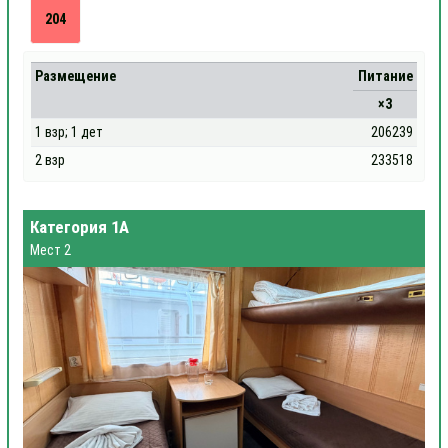
204
Размещение
Питание
×3
1 взр; 1 дет
206239
2 взр
233518
Категория 1А
Мест 2