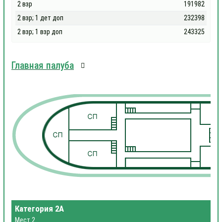
2 взр
191982
2 взр; 1 дет доп
232398
2 взр; 1 взр доп
243325
Главная палуба
1
1
Категория 2А
Мест 2