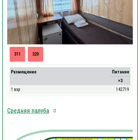
311
320
Размещение
Питание
×3
1 взр
142719
Средняя палуба