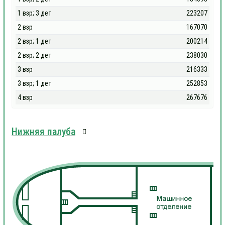
1 взр; 3 дет
223207
2 взр
167070
2 взр; 1 дет
200214
2 взр; 2 дет
238030
3 взр
216333
3 взр; 1 дет
252853
4 взр
267676
Нижняя палуба