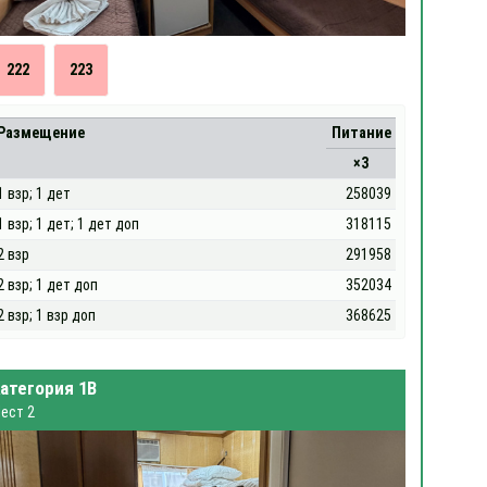
222
223
Размещение
Питание
×3
1 взр; 1 дет
258039
1 взр; 1 дет; 1 дет доп
318115
2 взр
291958
2 взр; 1 дет доп
352034
2 взр; 1 взр доп
368625
атегория 1В
ест 2