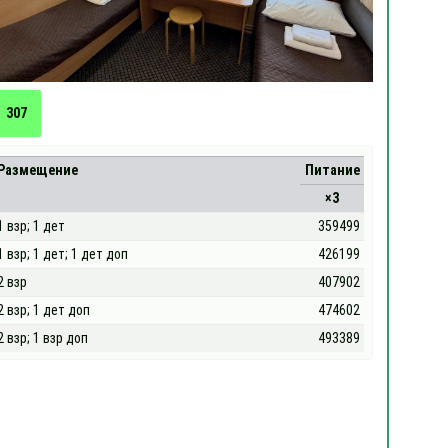
307
Размещение
Питание
×3
1 взр; 1 дет
359499
1 взр; 1 дет; 1 дет доп
426199
2 взр
407902
2 взр; 1 дет доп
474602
2 взр; 1 взр доп
493389