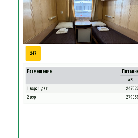
247
Размещение
Питани
×3
1 взр; 1 дет
24702
2 взр
27935