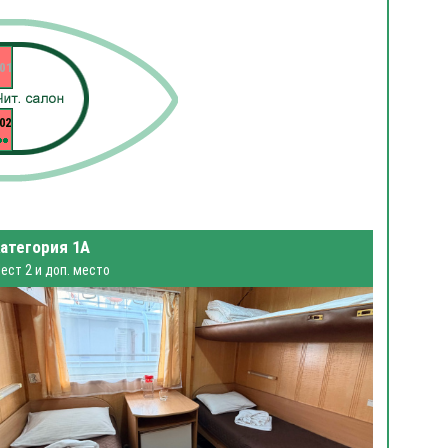
01
02
атегория 1А
ест 2 и доп. место