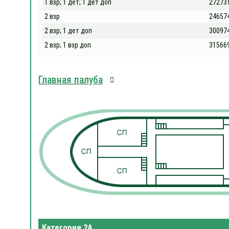
1 взр; 1 дет; 1 дет доп
27273
2 взр
24657
2 взр; 1 дет доп
30097
2 взр; 1 взр доп
31566
Главная палуба
Категория 2А