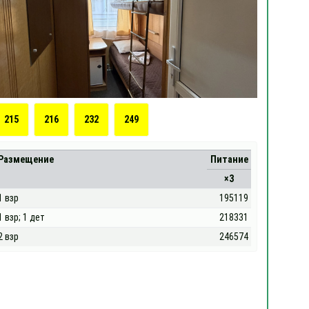
215
216
232
249
Размещение
Питание
×3
1 взр
195119
1 взр; 1 дет
218331
2 взр
246574