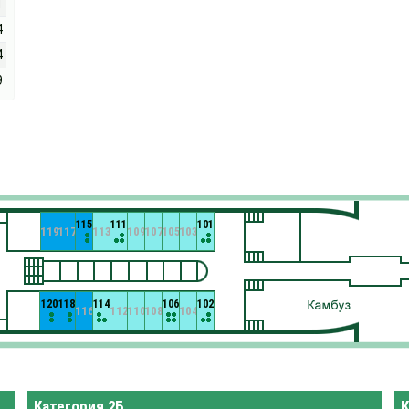
1
4
4
9
115
111
101
119
117
113
109
107
105
103
120
118
114
106
102
116
112
110
108
104
Категория 2Б
К