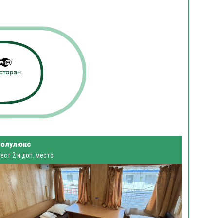
Полулюкс
ест 2 и доп. место