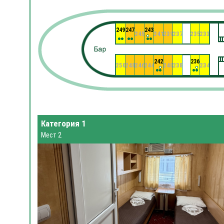
249
247
243
245
241
239
237
235
233
242
236
250
248
246
244
240
238
234
Категория 1
Мест 2