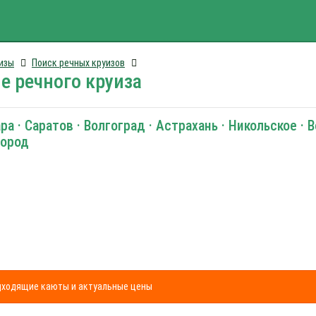
изы
Поиск речных круизов
е речного круиза
 · Саратов · Волгоград · Астрахань · Никольское · В
город
одходящие каюты и актуальные цены