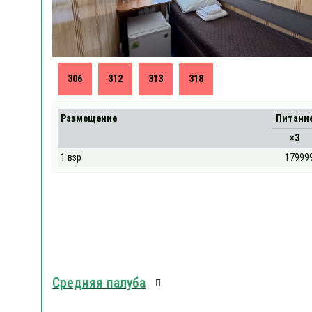
306
312
313
318
Размещение
Питани
×3
1 взр
17999
Средняя палуба