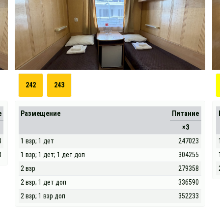
242
243
е
Размещение
Питание
×3
3
1 взр; 1 дет
247023
8
1 взр; 1 дет; 1 дет доп
304255
2 взр
279358
2 взр; 1 дет доп
336590
2 взр; 1 взр доп
352233