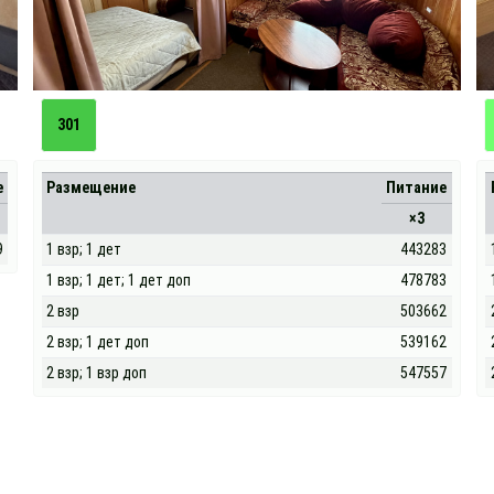
301
е
Размещение
Питание
×3
9
1 взр; 1 дет
443283
1 взр; 1 дет; 1 дет доп
478783
2 взр
503662
2 взр; 1 дет доп
539162
2 взр; 1 взр доп
547557