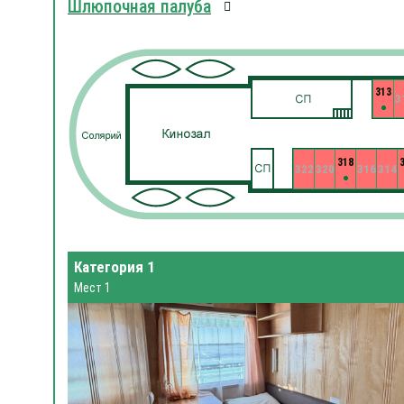
Шлюпочная палуба
313
3
318
322
320
316
314
Категория 1
Мест 1