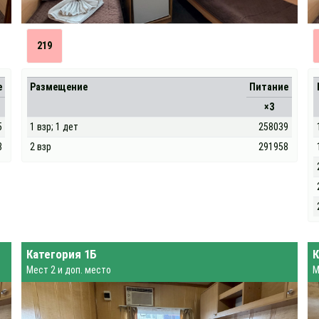
219
е
Размещение
Питание
×3
5
1 взр; 1 дет
258039
8
2 взр
291958
Категория 1Б
К
Мест 2 и доп. место
М