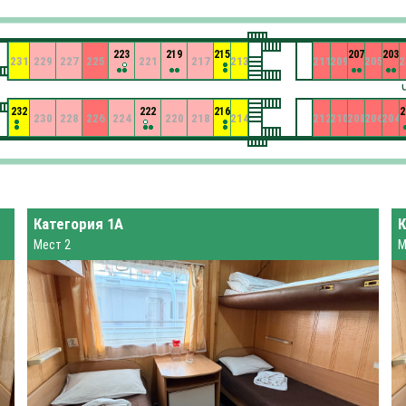
223
219
215
207
203
231
229
227
225
221
217
213
211
209
205
2
232
222
216
2
230
228
226
224
220
218
214
212
210
208
206
204
Категория 1А
К
Мест 2
М