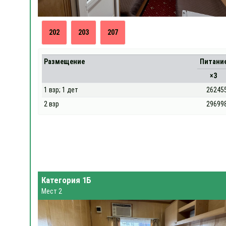
202
203
207
Размещение
Питани
×3
1 взр; 1 дет
26245
2 взр
29699
Категория 1Б
Мест 2