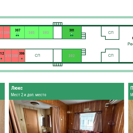
307
301
11
309
305
303
312
306
310
308
302
Люкс
Мест 2 и доп. место
М