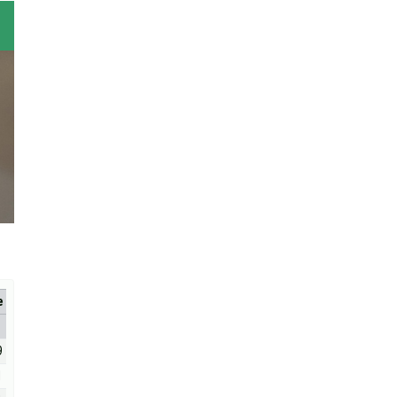
е
9
1