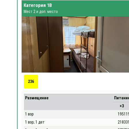
Категория 1В
Мест 2 и доп. место
236
Размещение
Питани
×3
1 взр
19511
1 взр; 1 дет
21833