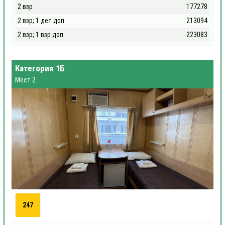
2 взр
177278
2 взр; 1 дет доп
213094
2 взр; 1 взр доп
223083
Категория 1Б
Мест 2
247