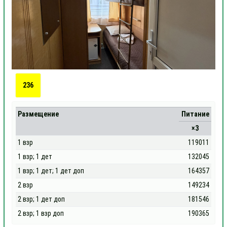
236
Размещение
Питание
×3
1 взр
119011
1 взр; 1 дет
132045
1 взр; 1 дет; 1 дет доп
164357
2 взр
149234
2 взр; 1 дет доп
181546
2 взр; 1 взр доп
190365