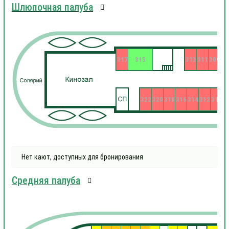
Шлюпочная палуба
317
315
313
311
309
322
320
318
316
314
312
310
3
Нет кают, доступных для бронирования
Средняя палуба