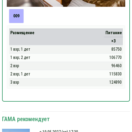
009
Размещение
Питание
×3
1 взр; 1 дет
85750
1 взр; 2 дет
106770
2 взр
96460
2 взр; 1 дет
115830
3 взр
124890
ГАМА рекомендует
с 19.05.2027 (ср) 17:30