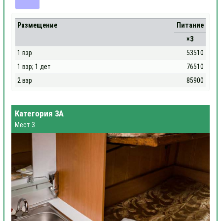
Размещение
Питание
×3
1 взр
53510
1 взр; 1 дет
76510
2 взр
85900
Категория 3А
Мест 3