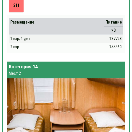
211
Размещение
Питание
×3
1 взр; 1 дет
137728
2 взр
155860
Категория 1А
Мест 2