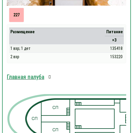
227
Размещение
Питание
×3
1 взр; 1 дет
135418
2 взр
153220
Главная палуба
1
1