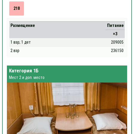
218
Размещение
Питание
×3
1 взр; 1 дет
209005
2 взр
236150
Категория 1Б
Мест 2 и доп. место