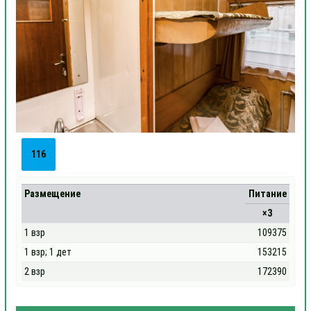
116
Размещение
Питание
×3
1 взр
109375
1 взр; 1 дет
153215
2 взр
172390