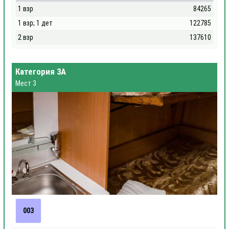
1 взр
84265
1 взр; 1 дет
122785
2 взр
137610
Категория 3А
Мест 3
003