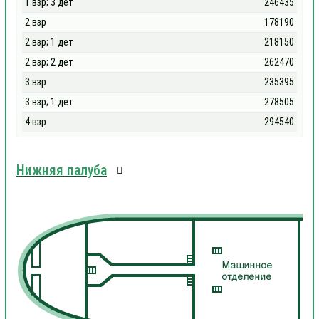
1 взр; 3 дет
246435
2 взр
178190
2 взр; 1 дет
218150
2 взр; 2 дет
262470
3 взр
235395
3 взр; 1 дет
278505
4 взр
294540
Нижняя палуба