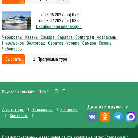
с 28.06.2027 (пн) 07:00
по 08.07.2027 (чт) 08:00
Октябрьская революция
Чебоксары · Казань · Самара · Саратов · Волгоград · Астрахань ·
Никольское · Волгоград · Саратов · Усовка · Самара · Казань ·
Чебоксары
Выбрать
Программа тура
Круизная компания "Гама"
Давайте дружить!
Агентствам
О компании
Вакансии
Контакты
При использовании материалов сайта, ссылка на https://gama-nn.ru/