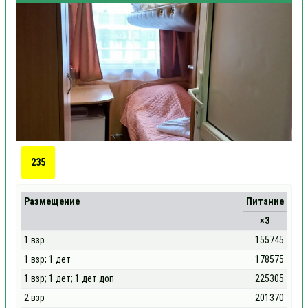
235
Размещение
Питание
×3
1 взр
155745
1 взр; 1 дет
178575
1 взр; 1 дет; 1 дет доп
225305
2 взр
201370