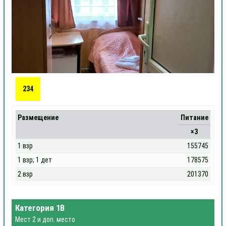
234
Размещение
Питание
×3
1 взр
155745
1 взр; 1 дет
178575
2 взр
201370
Категория 1В
Мест 2 и доп. место