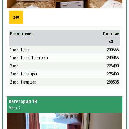
240
Размещение
Питание
×3
1 взр; 1 дет
200555
1 взр; 1 дет; 1 дет доп
249465
2 взр
226490
2 взр; 1 дет доп
275400
2 взр; 1 взр доп
288535
Категория 1В
Мест 2