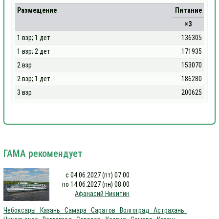
Размещение
Питание
×3
1 взр; 1 дет
136305
1 взр; 2 дет
171935
2 взр
153070
2 взр; 1 дет
186280
3 взр
200625
ГАМА рекомендует
с 04.06.2027 (пт) 07:00
по 14.06.2027 (пн) 08:00
Афанасий Никитин
Чебоксары · Казань · Самара · Саратов · Волгоград · Астрахань ·