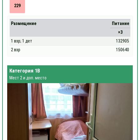
229
Размещение
Питание
×3
1 взр; 1 дет
132905
2 взр
150640
Категория 1В
Мест 2 и доп. место