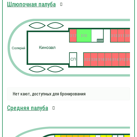
Шлюпочная палуба
317
315
313
311
309
322
320
318
316
314
312
310
3
Нет кают, доступных для бронирования
Средняя палуба