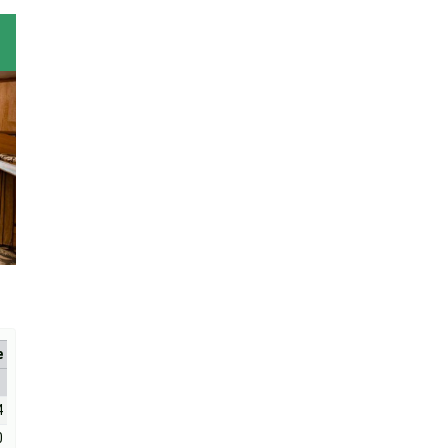
е
4
0