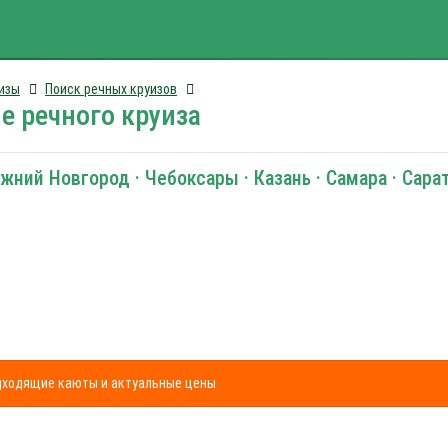
изы
Поиск речных круизов
е речного круиза
жний Новгород · Чебоксары · Казань · Самара · Сарат
одходящие каюты и актуальные цены