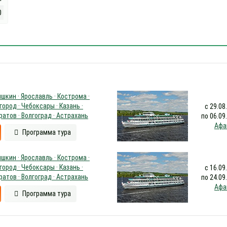
0
шкин · Ярославль · Кострома ·
ород · Чебоксары · Казань ·
с 29.08
ратов · Волгоград · Астрахань
по 06.09
Афа
Программа тура
шкин · Ярославль · Кострома ·
ород · Чебоксары · Казань ·
с 16.09
ратов · Волгоград · Астрахань
по 24.09
Афа
Программа тура