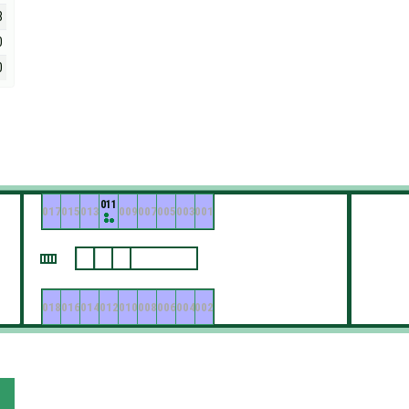
8
0
0
011
017
015
013
009
007
005
003
001
018
016
014
012
010
008
006
004
002