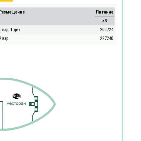
Размещение
Питание
×3
1 взр; 1 дет
200724
2 взр
227240