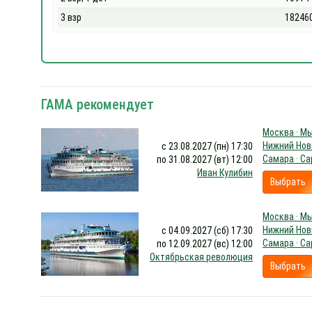
3 взр
18246
ГАМА рекомендует
Москва · Мы
Нижний Новг
с 23.08.2027 (пн) 17:30
Самара · Са
по 31.08.2027 (вт) 12:00
Иван Кулибин
Выбрать
Москва · Мы
Нижний Новг
с 04.09.2027 (сб) 17:30
Самара · Са
по 12.09.2027 (вс) 12:00
Октябрьская революция
Выбрать