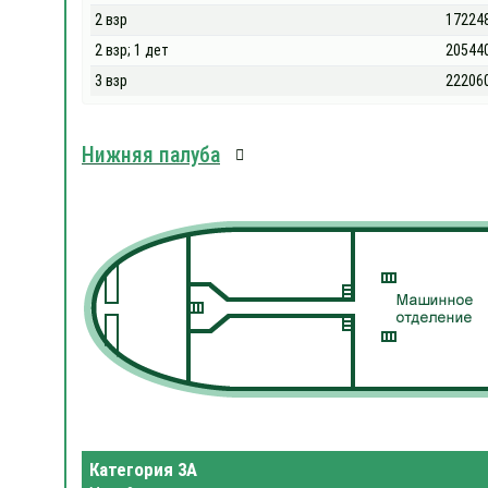
2 взр
17224
2 взр; 1 дет
20544
3 взр
22206
Нижняя палуба
Категория 3А