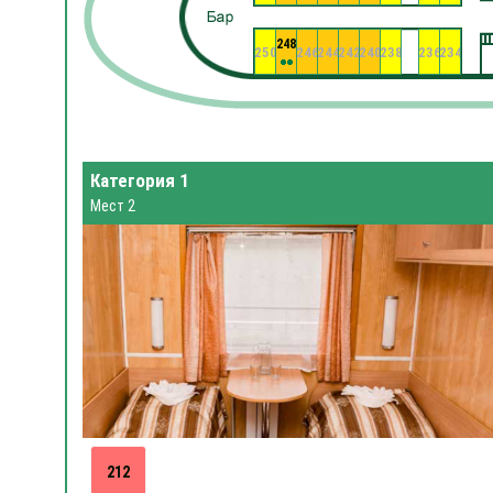
248
250
246
244
242
240
238
236
234
Категория 1
Мест 2
212