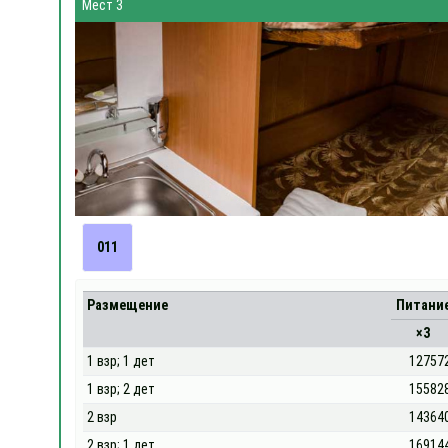
Мест 3
011
Размещение
Питани
×3
1 взр; 1 дет
12757
1 взр; 2 дет
15582
2 взр
14364
2 взр; 1 дет
16914