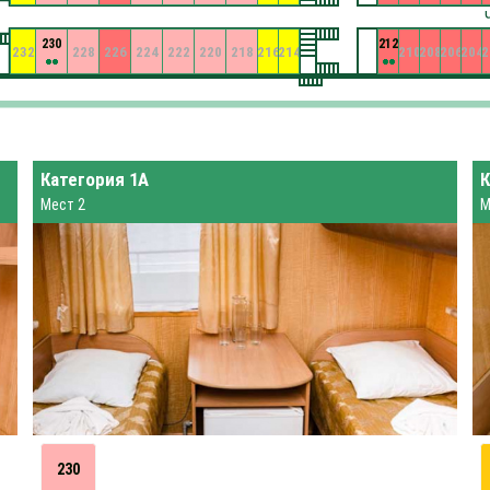
230
212
232
228
226
224
222
220
218
216
214
210
208
206
204
2
Категория 1А
К
Мест 2
М
230