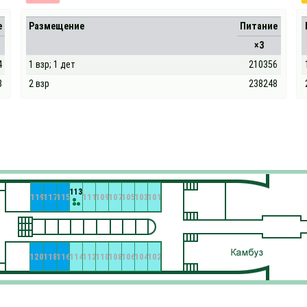
е
Размещение
Питание
×3
4
1 взр; 1 дет
210356
8
2 взр
238248
113
119
117
115
111
109
107
105
103
101
120
118
116
114
112
110
108
106
104
102