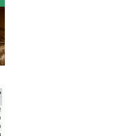
е
2
8
0
4