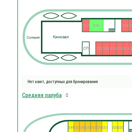
317
315
313
3
322
320
318
316
314
Нет кают, доступных для бронирования
Средняя палуба
249
247
245
243
241
239
237
235
233