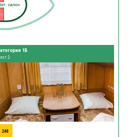
02
атегория 1Б
ест 2
248