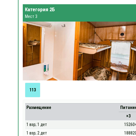
Категория 2Б
Мест 3
113
Размещение
Питани
×3
1 взр; 1 дет
15260
1 взр; 2 дет
18882