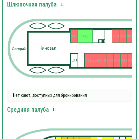
Шлюпочная палуба
317
315
313
311
309
322
320
318
316
314
312
310
3
Нет кают, доступных для бронирования
Средняя палуба