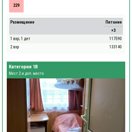
229
Размещение
Питание
×3
1 взр; 1 дет
117590
2 взр
133140
Категория 1В
Мест 2 и доп. место