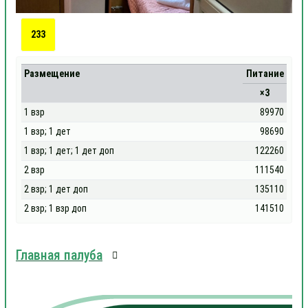
233
Размещение
Питание
×3
1 взр
89970
1 взр; 1 дет
98690
1 взр; 1 дет; 1 дет доп
122260
2 взр
111540
2 взр; 1 дет доп
135110
2 взр; 1 взр доп
141510
Главная палуба