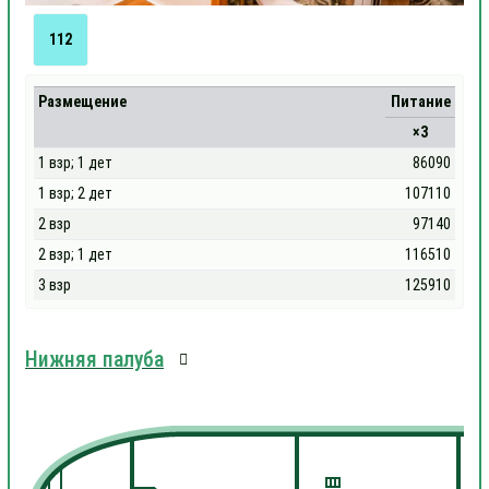
112
Размещение
Питание
×3
1 взр; 1 дет
86090
1 взр; 2 дет
107110
2 взр
97140
2 взр; 1 дет
116510
3 взр
125910
Нижняя палуба