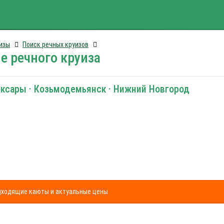
изы
Поиск речных круизов
е речного круиза
оксары · Козьмодемьянск · Нижний Новгород
одходящие каюты и актуальные цены