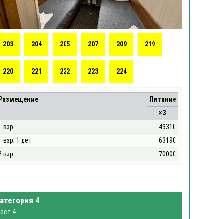
203
204
205
207
209
219
220
221
222
223
224
Размещение
Питание
×3
1 взр
49310
1 взр; 1 дет
63190
2 взр
70000
атегория 4
ест 4