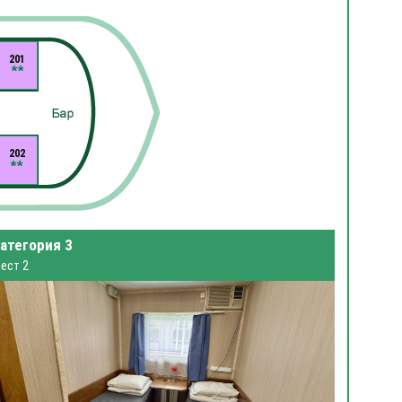
201
202
атегория 3
ест 2