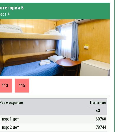
атегория 5
ест 4
113
115
Размещение
Питание
×3
1 взр; 1 дет
60760
1 взр; 2 дет
78744