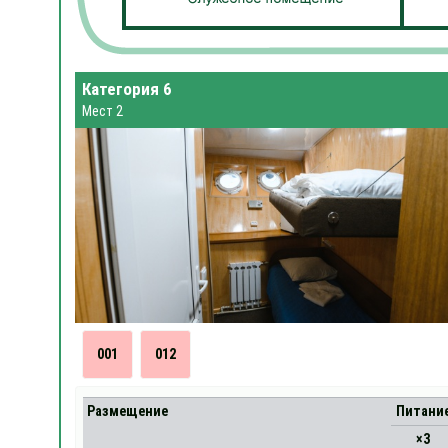
Категория 6
Мест 2
001
012
Размещение
Питани
×3