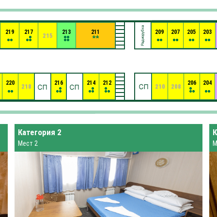
219
217
213
211
209
207
205
203
215
220
216
214
212
206
204
218
210
208
Категория 2
К
Мест 2
М