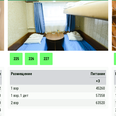
225
226
227
е
Размещение
Питание
×3
2
1 взр
45260
8
1 взр; 1 дет
57358
0
2 взр
63520
4