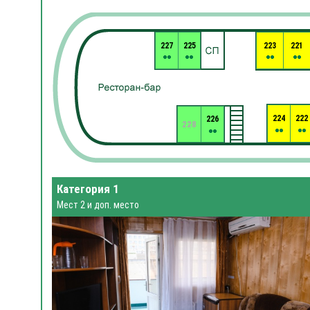
227
225
223
221
224
222
226
228
Категория 1
Мест 2 и доп. место