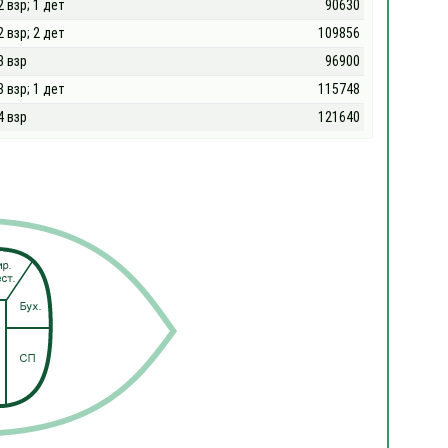
2 взр; 1 дет
90630
2 взр; 2 дет
109856
3 взр
96900
3 взр; 1 дет
115748
4 взр
121640