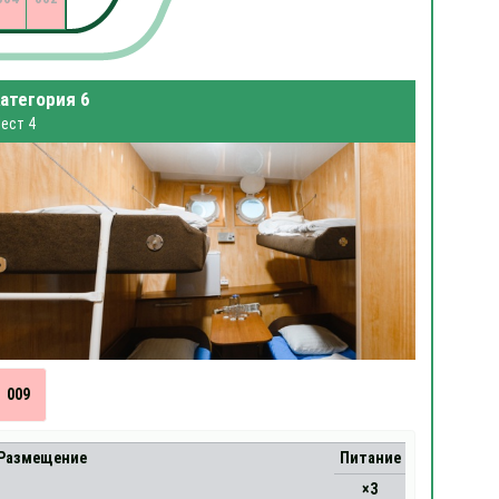
атегория 6
ест 4
009
Размещение
Питание
×3