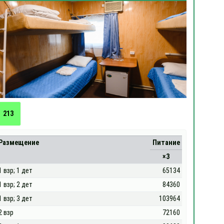
213
Размещение
Питание
×3
1 взр; 1 дет
65134
1 взр; 2 дет
84360
1 взр; 3 дет
103964
2 взр
72160