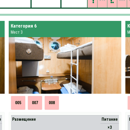
Категория 6
К
Мест 3
М
005
007
008
е
Размещение
Питание
×3