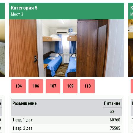
Категория 5
К
Мест 3
М
104
106
107
109
110
е
Размещение
Питание
×3
0
1 взр; 1 дет
60760
8
1 взр; 2 дет
75585