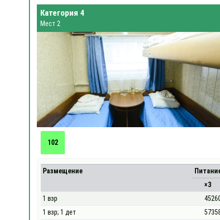
Категория 4
Мест 2
102
Размещение
Питани
×3
1 взр
4526
1 взр; 1 дет
5735