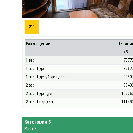
211
Размещение
Питани
×3
1 взр
7577
1 взр; 1 дет
8967
1 взр; 1 дет; 1 дет доп
9950
2 взр
9943
2 взр; 1 дет доп
10926
2 взр; 1 взр доп
11148
Категория 3
Мест 3