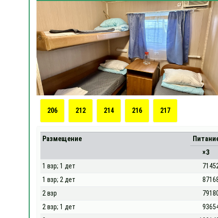
206
212
214
216
217
Размещение
Питани
×3
1 взр; 1 дет
7145
1 взр; 2 дет
8716
2 взр
7918
2 взр; 1 дет
9365