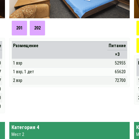
201
202
е
Размещение
Питание
×3
0
1 взр
52955
7
1 взр; 1 дет
65620
7
2 взр
72700
0
0
0
Категория 4
К
Мест 2
М