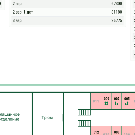
0
2 взр
67300
2 взр; 1 дет
81180
3 взр
86775
009
007
005
011
012
008
010
006