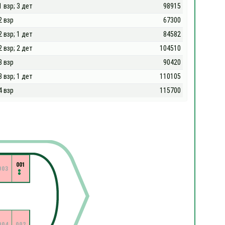
1 взр; 3 дет
98915
2 взр
67300
2 взр; 1 дет
84582
2 взр; 2 дет
104510
3 взр
90420
3 взр; 1 дет
110105
4 взр
115700
001
003
004
002