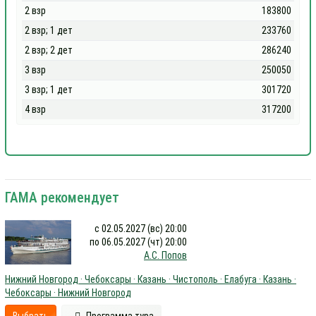
2 взр
183800
2 взр; 1 дет
233760
2 взр; 2 дет
286240
3 взр
250050
3 взр; 1 дет
301720
4 взр
317200
ГАМА рекомендует
с 02.05.2027 (вс) 20:00
по 06.05.2027 (чт) 20:00
А.С. Попов
Нижний Новгород · Чебоксары · Казань · Чистополь · Елабуга · Казань ·
Чебоксары · Нижний Новгород