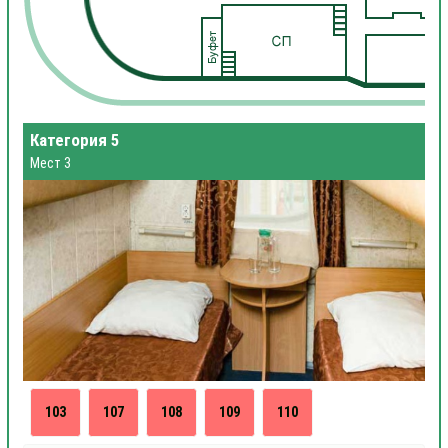
Категория 5
Мест 3
103
107
108
109
110