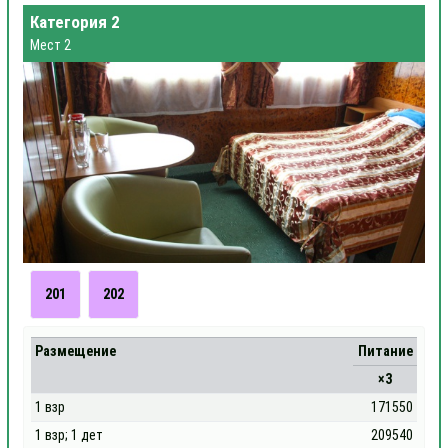
Категория 2
Мест 2
201
202
Размещение
Питание
×3
1 взр
171550
1 взр; 1 дет
209540