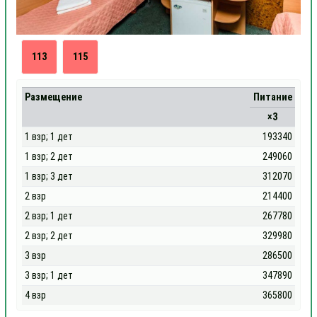
113
115
Размещение
Питание
×3
1 взр; 1 дет
193340
1 взр; 2 дет
249060
1 взр; 3 дет
312070
2 взр
214400
2 взр; 1 дет
267780
2 взр; 2 дет
329980
3 взр
286500
3 взр; 1 дет
347890
4 взр
365800