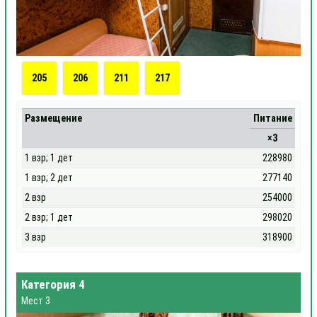
205
206
211
217
Размещение
Питание
×3
1 взр; 1 дет
228980
1 взр; 2 дет
277140
2 взр
254000
2 взр; 1 дет
298020
3 взр
318900
Категория 4
Мест 3