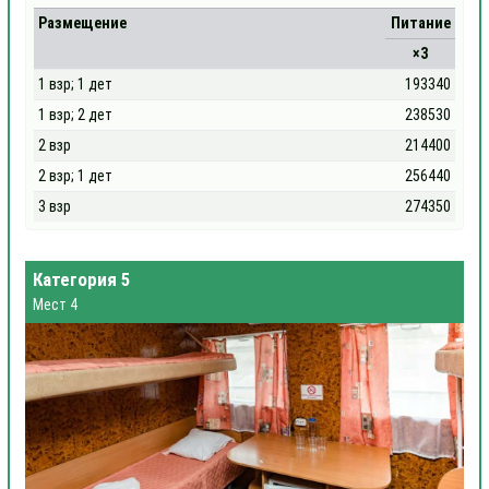
Размещение
Питание
×3
1 взр; 1 дет
193340
1 взр; 2 дет
238530
2 взр
214400
2 взр; 1 дет
256440
3 взр
274350
Категория 5
Мест 4