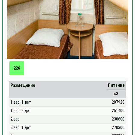
226
Размещение
Питание
×3
1 взр; 1 дет
207920
1 взр; 2 дет
251400
2 взр
230600
2 взр; 1 дет
270300