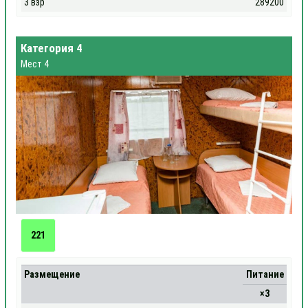
3 взр
289200
Категория 4
Мест 4
221
Размещение
Питание
×3