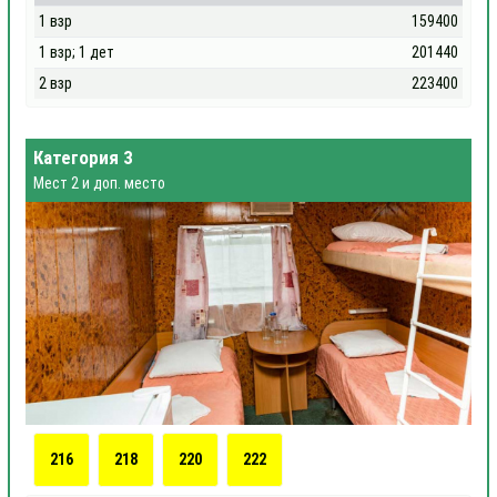
1 взр
159400
1 взр; 1 дет
201440
2 взр
223400
Категория 3
Мест 2 и доп. место
216
218
220
222