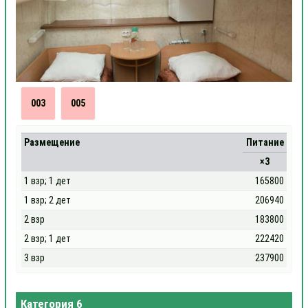
003
005
Размещение
Питание
×3
1 взр; 1 дет
165800
1 взр; 2 дет
206940
2 взр
183800
2 взр; 1 дет
222420
3 взр
237900
Категория 6