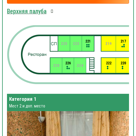
Верхняя палуба
221
217
225
223
219
226
222
220
228
224
Категория 1
Мест 2 и доп. место