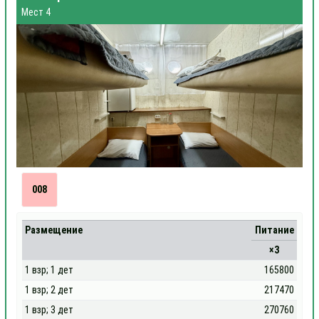
Мест 4
008
Размещение
Питание
×3
1 взр; 1 дет
165800
1 взр; 2 дет
217470
1 взр; 3 дет
270760