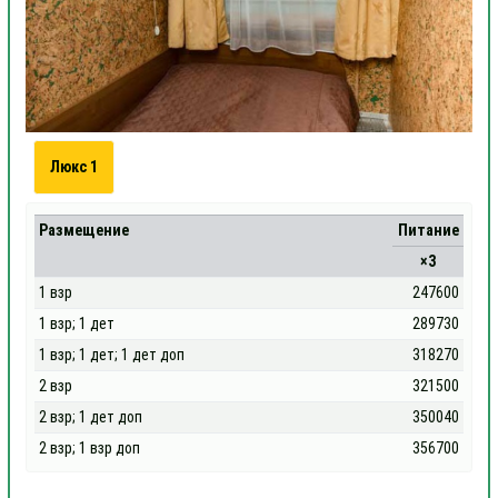
Люкс 1
Размещение
Питание
×3
1 взр
247600
1 взр; 1 дет
289730
1 взр; 1 дет; 1 дет доп
318270
2 взр
321500
2 взр; 1 дет доп
350040
2 взр; 1 взр доп
356700