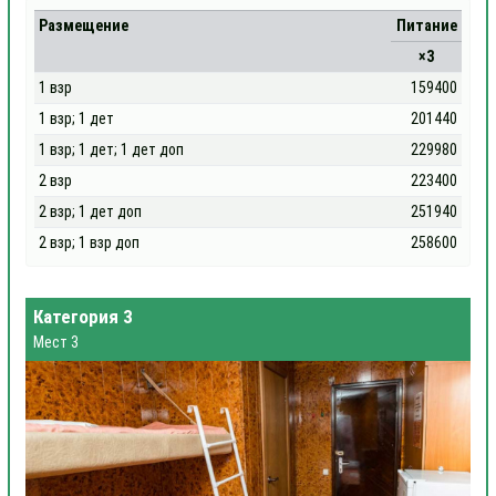
Размещение
Питание
×3
1 взр
159400
1 взр; 1 дет
201440
1 взр; 1 дет; 1 дет доп
229980
2 взр
223400
2 взр; 1 дет доп
251940
2 взр; 1 взр доп
258600
Категория 3
Мест 3