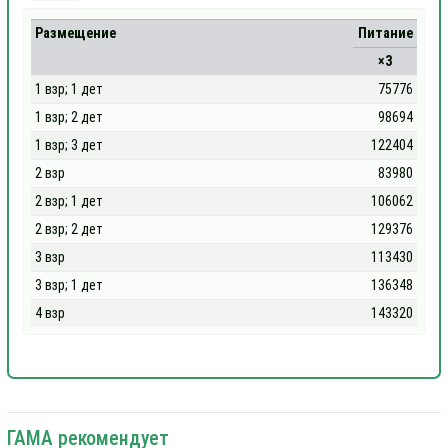
Размещение
Питание
×3
1 взр; 1 дет
75776
1 взр; 2 дет
98694
1 взр; 3 дет
122404
2 взр
83980
2 взр; 1 дет
106062
2 взр; 2 дет
129376
3 взр
113430
3 взр; 1 дет
136348
4 взр
143320
ГАМА рекомендует