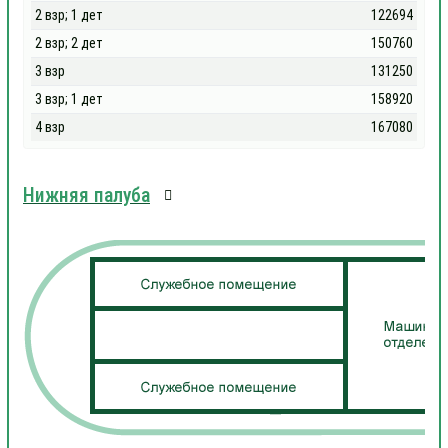
2 взр; 1 дет
122694
2 взр; 2 дет
150760
3 взр
131250
3 взр; 1 дет
158920
4 взр
167080
Нижняя палуба