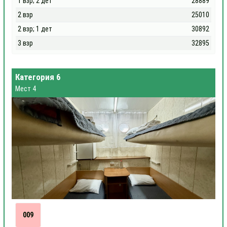
1 взр; 2 дет
28889
2 взр
25010
2 взр; 1 дет
30892
3 взр
32895
Категория 6
Мест 4
009