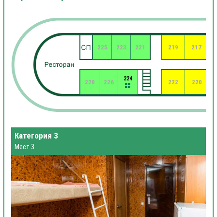
225
223
221
219
217
224
228
226
222
220
Категория 3
Мест 3