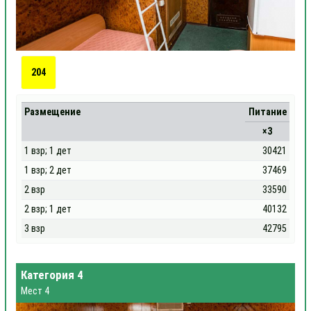
204
Размещение
Питание
×3
1 взр; 1 дет
30421
1 взр; 2 дет
37469
2 взр
33590
2 взр; 1 дет
40132
3 взр
42795
Категория 4
Мест 4