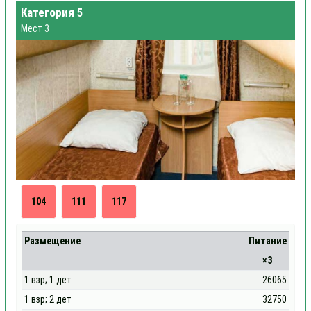
Категория 5
Мест 3
104
111
117
Размещение
Питание
×3
1 взр; 1 дет
26065
1 взр; 2 дет
32750