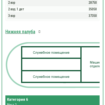
2 взр
28750
2 взр; 1 дет
35050
3 взр
37350
Нижняя палуба
Категория 6
Мест 2