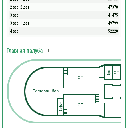
2 взр; 2 дет
47378
3 взр
41475
3 взр; 1 дет
49799
4 взр
52220
Главная палуба