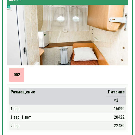
002
Размещение
Питание
×3
1 взр
15090
1 взр; 1 дет
20422
2 взр
22480