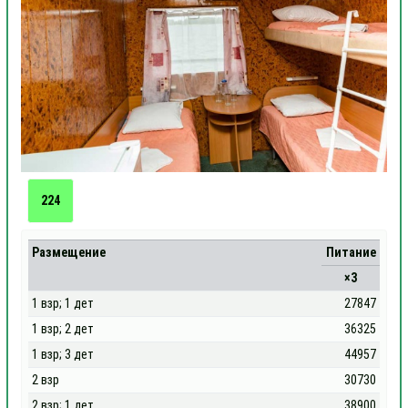
224
Размещение
Питание
×3
1 взр; 1 дет
27847
1 взр; 2 дет
36325
1 взр; 3 дет
44957
2 взр
30730
2 взр; 1 дет
38900