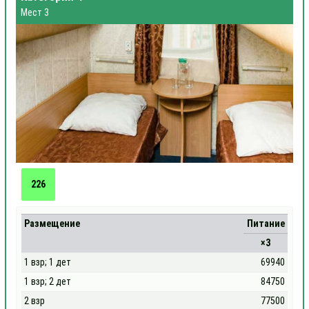
Мест 3
226
Размещение
Питание
×3
1 взр; 1 дет
69940
1 взр; 2 дет
84750
2 взр
77500