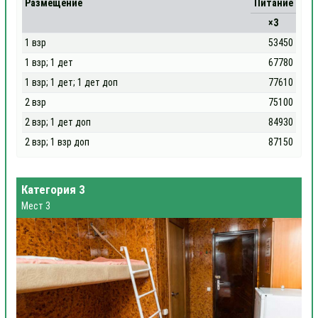
Размещение
Питание
×3
1 взр
53450
1 взр; 1 дет
67780
1 взр; 1 дет; 1 дет доп
77610
2 взр
75100
2 взр; 1 дет доп
84930
2 взр; 1 взр доп
87150
Категория 3
Мест 3