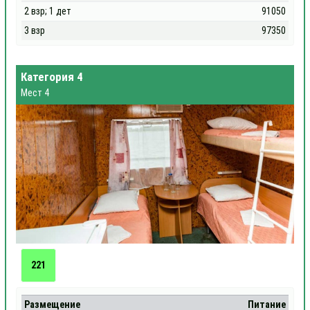
2 взр; 1 дет
91050
3 взр
97350
Категория 4
Мест 4
221
Размещение
Питание