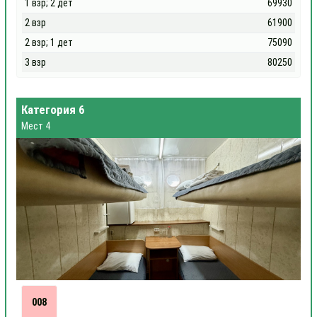
1 взр; 2 дет
69930
2 взр
61900
2 взр; 1 дет
75090
3 взр
80250
Категория 6
Мест 4
008