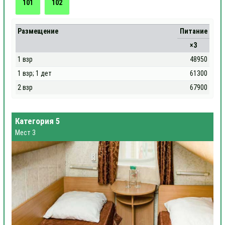
101
102
Размещение
Питание
×3
1 взр
48950
1 взр; 1 дет
61300
2 взр
67900
Категория 5
Мест 3