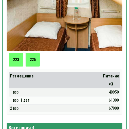
223
225
Размещение
Питание
×3
1 взр
48950
1 взр; 1 дет
61300
2 взр
67900
Категория 4