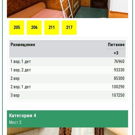
205
206
211
217
Размещение
Питание
×3
1 взр; 1 дет
76960
1 взр; 2 дет
93330
2 взр
85300
2 взр; 1 дет
100290
3 взр
107250
Категория 4
Мест 2