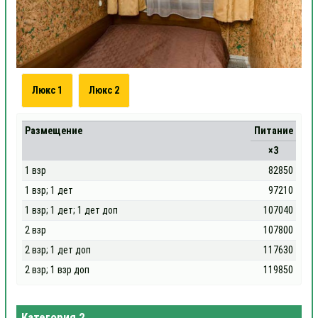
Люкс 1
Люкс 2
Размещение
Питание
×3
1 взр
82850
1 взр; 1 дет
97210
1 взр; 1 дет; 1 дет доп
107040
2 взр
107800
2 взр; 1 дет доп
117630
2 взр; 1 взр доп
119850
Категория 2