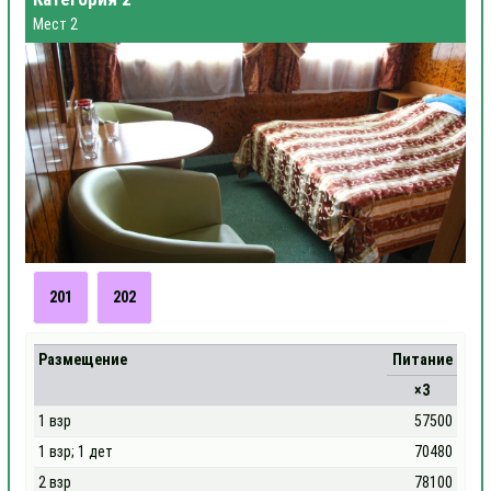
Мест 2
201
202
Размещение
Питание
×3
1 взр
57500
1 взр; 1 дет
70480
2 взр
78100