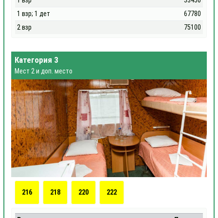
1 взр
53450
1 взр; 1 дет
67780
2 взр
75100
Категория 3
Мест 2 и доп. место
216
218
220
222