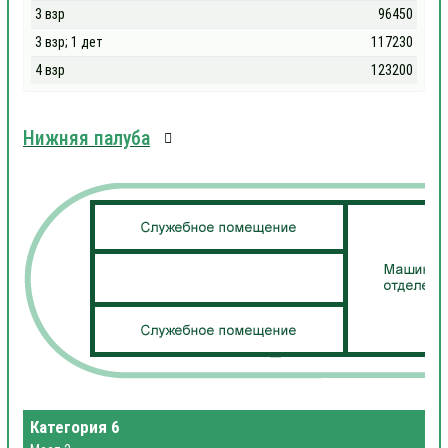
3 взр
96450
3 взр; 1 дет
117230
4 взр
123200
Нижняя палуба
Категория 6