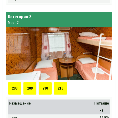
Категория 3
Мест 2
208
209
210
213
Размещение
Питание
×3