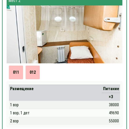
Мест 2
011
012
Размещение
Питание
×3
1 взр
38000
1 взр; 1 дет
49690
2 взр
55000