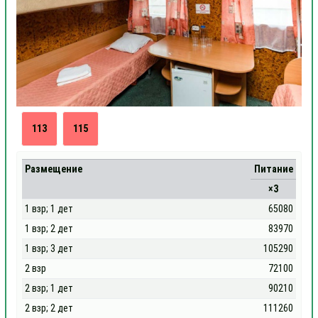
113
115
Размещение
Питание
×3
1 взр; 1 дет
65080
1 взр; 2 дет
83970
1 взр; 3 дет
105290
2 взр
72100
2 взр; 1 дет
90210
2 взр; 2 дет
111260