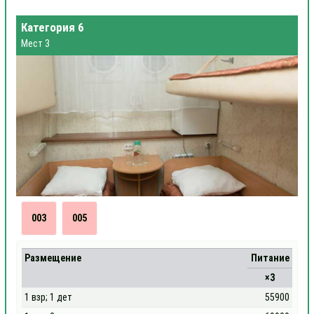
Категория 6
Мест 3
003
005
Размещение
Питание
×3
1 взр; 1 дет
55900