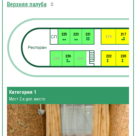
Верхняя палуба
225
223
221
217
219
226
222
220
228
224
Категория 1
Мест 2 и доп. место