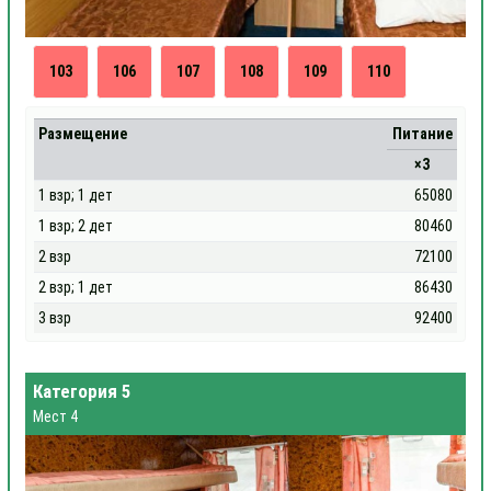
103
106
107
108
109
110
Размещение
Питание
×3
1 взр; 1 дет
65080
1 взр; 2 дет
80460
2 взр
72100
2 взр; 1 дет
86430
3 взр
92400
Категория 5
Мест 4