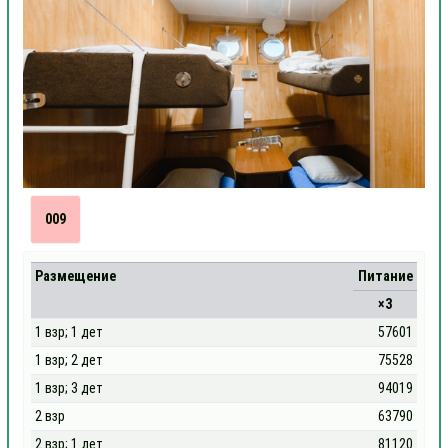
009
Размещение
Питание
×3
1 взр; 1 дет
57601
1 взр; 2 дет
75528
1 взр; 3 дет
94019
2 взр
63790
2 взр; 1 дет
81120