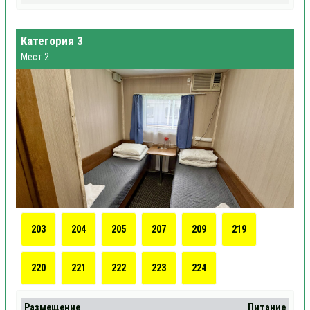
Категория 3
Мест 2
203
204
205
207
209
219
220
221
222
223
224
Размещение
Питание