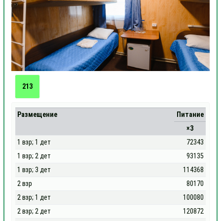
213
Размещение
Питание
×3
1 взр; 1 дет
72343
1 взр; 2 дет
93135
1 взр; 3 дет
114368
2 взр
80170
2 взр; 1 дет
100080
2 взр; 2 дет
120872