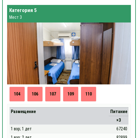
Категория 5
Мест 3
104
106
107
109
110
Размещение
Питание
×3
1 взр; 1 дет
67240
1 взр; 2 дет
82899