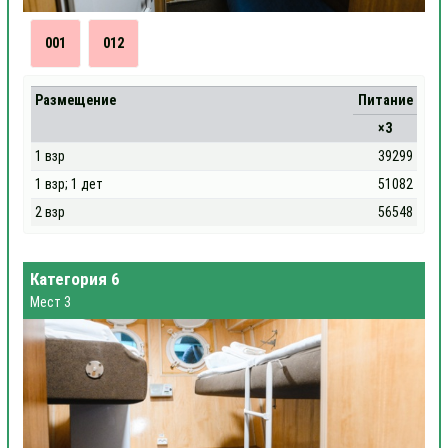
001
012
Размещение
Питание
×3
1 взр
39299
1 взр; 1 дет
51082
2 взр
56548
Категория 6
Мест 3