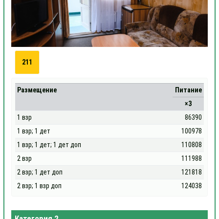
211
Размещение
Питание
×3
1 взр
86390
1 взр; 1 дет
100978
1 взр; 1 дет; 1 дет доп
110808
2 взр
111988
2 взр; 1 дет доп
121818
2 взр; 1 взр доп
124038
Категория 2