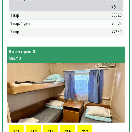
×3
1 взр
55520
1 взр; 1 дет
70075
2 взр
77650
Категория 3
Мест 3
206
212
214
216
217