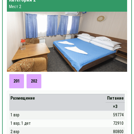
Мест 2
201
202
Размещение
Питание
×3
1 взр
59774
1 взр; 1 дет
72910
2 взр
80800