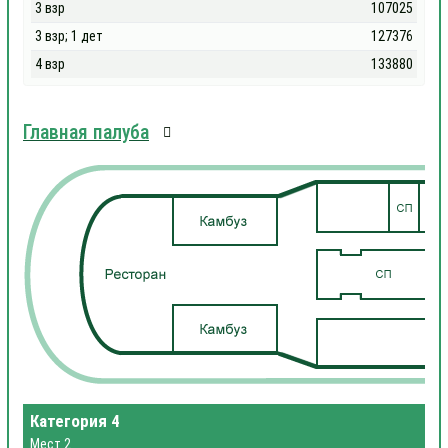
3 взр
107025
3 взр; 1 дет
127376
4 взр
133880
Главная палуба
Категория 4
Мест 2