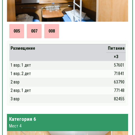
005
007
008
Размещение
Питание
×3
1 взр; 1 дет
57601
1 взр; 2 дет
71841
2 взр
63790
2 взр; 1 дет
77148
3 взр
82455
Категория 6
Мест 4