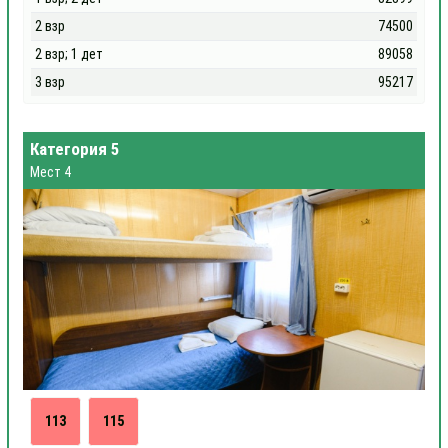
2 взр
74500
2 взр; 1 дет
89058
3 взр
95217
Категория 5
Мест 4
113
115