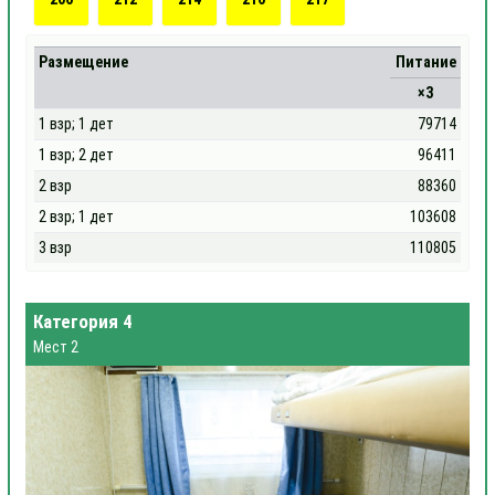
Размещение
Питание
×3
1 взр; 1 дет
79714
1 взр; 2 дет
96411
2 взр
88360
2 взр; 1 дет
103608
3 взр
110805
Категория 4
Мест 2