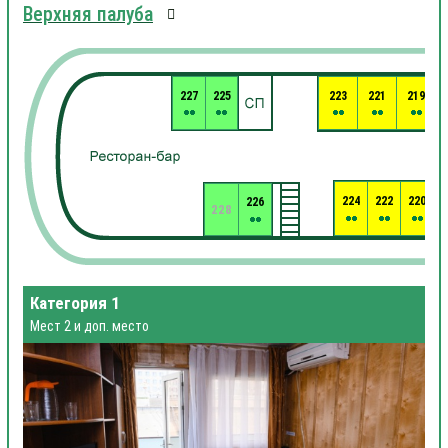
Верхняя палуба
227
225
223
221
219
224
222
220
226
2
228
Категория 1
Мест 2 и доп. место