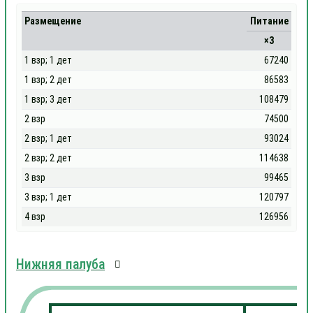
Размещение
Питание
×3
1 взр; 1 дет
67240
1 взр; 2 дет
86583
1 взр; 3 дет
108479
2 взр
74500
2 взр; 1 дет
93024
2 взр; 2 дет
114638
3 взр
99465
3 взр; 1 дет
120797
4 взр
126956
Нижняя палуба