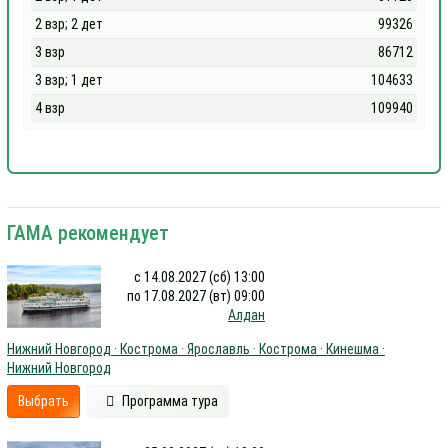
2 взр; 2 дет
99326
3 взр
86712
3 взр; 1 дет
104633
4 взр
109940
ГАМА рекомендует
с 14.08.2027 (сб) 13:00
по 17.08.2027 (вт) 09:00
Алдан
Нижний Новгород · Кострома · Ярославль · Кострома · Кинешма ·
Нижний Новгород
Выбрать
Программа тура