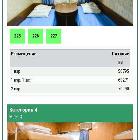
225
226
227
Размещение
Питание
×3
1 взр
50795
1 взр; 1 дет
63271
2 взр
70090
Категория 4
Мест 4