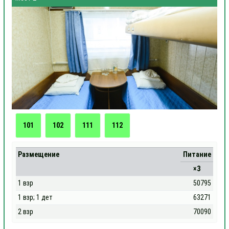
101
102
111
112
Размещение
Питание
×3
1 взр
50795
1 взр; 1 дет
63271
2 взр
70090