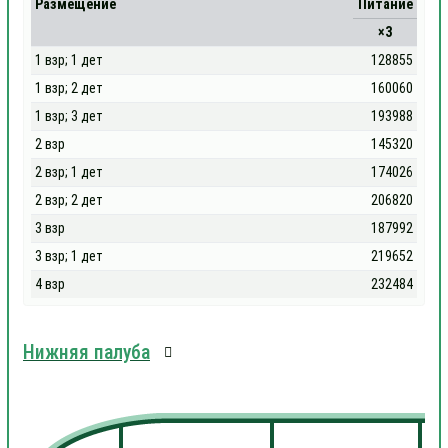
Размещение
Питание
×3
1 взр; 1 дет
128855
1 взр; 2 дет
160060
1 взр; 3 дет
193988
2 взр
145320
2 взр; 1 дет
174026
2 взр; 2 дет
206820
3 взр
187992
3 взр; 1 дет
219652
4 взр
232484
Нижняя палуба