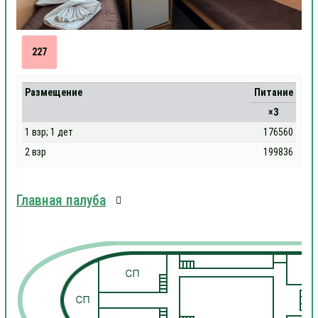
227
Размещение
Питание
×3
1 взр; 1 дет
176560
2 взр
199836
Главная палуба
1