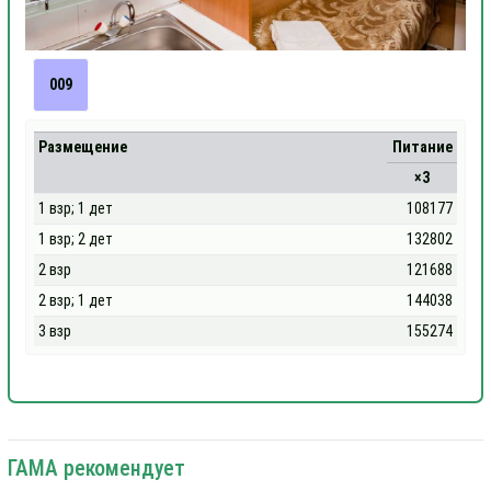
009
Размещение
Питание
×3
1 взр; 1 дет
108177
1 взр; 2 дет
132802
2 взр
121688
2 взр; 1 дет
144038
3 взр
155274
ГАМА рекомендует