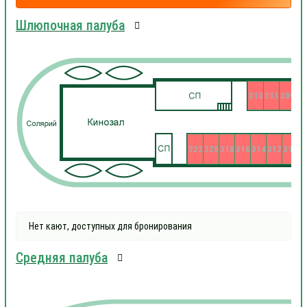
Шлюпочная палуба
313
311
309
322
320
318
316
314
312
310
3
Нет кают, доступных для бронирования
Средняя палуба