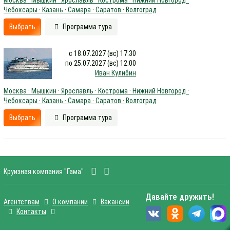
Москва · Мышкин · Ярославль · Кострома · Нижний Новгород ·
Чебоксары · Казань · Самара · Саратов · Волгоград
Выбрать
Программа тура
с 18.07.2027 (вс) 17:30
по 25.07.2027 (вс) 12:00
Иван Кулибин
Москва · Мышкин · Ярославль · Кострома · Нижний Новгород ·
Чебоксары · Казань · Самара · Саратов · Волгоград
Выбрать
Программа тура
Круизная компания "Гама"
Давайте дружить!
Агентствам
О компании
Вакансии
Контакты