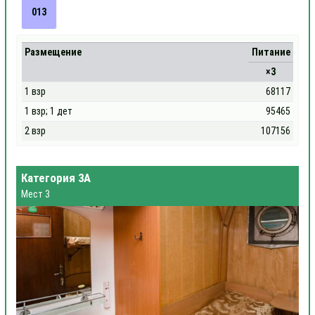
013
Размещение
Питание
×3
1 взр
68117
1 взр; 1 дет
95465
2 взр
107156
Категория 3А
Мест 3