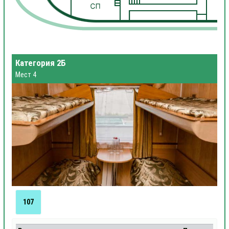
1
Категория 2Б
Мест 4
107