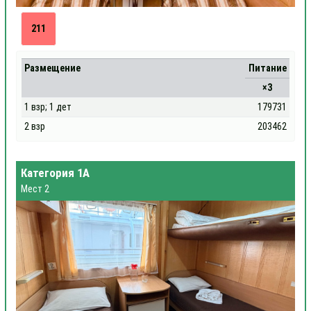
211
Размещение
Питание
×3
1 взр; 1 дет
179731
2 взр
203462
Категория 1А
Мест 2