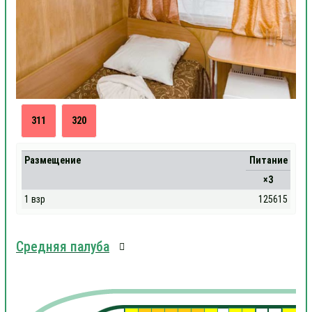
311
320
Размещение
Питание
×3
1 взр
125615
Средняя палуба