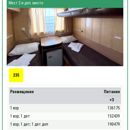
Мест 2 и доп. место
235
Размещение
Питание
×3
1 взр
136175
1 взр; 1 дет
152439
1 взр; 1 дет; 1 дет доп
190479