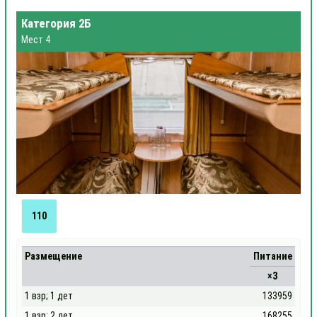
Категория 2Б
Мест 4
110
Размещение
Питание
×3
1 взр; 1 дет
133959
1 взр; 2 дет
168255