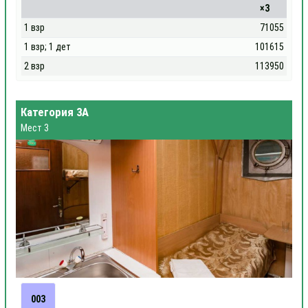
×3
1 взр
71055
1 взр; 1 дет
101615
2 взр
113950
Категория 3А
Мест 3
003