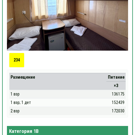
234
Размещение
Питание
×3
1 взр
136175
1 взр; 1 дет
152439
2 взр
172030
Категория 1В