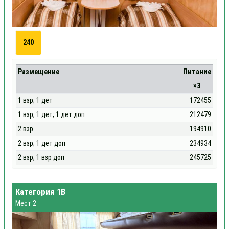
240
Размещение
Питание
×3
1 взр; 1 дет
172455
1 взр; 1 дет; 1 дет доп
212479
2 взр
194910
2 взр; 1 дет доп
234934
2 взр; 1 взр доп
245725
Категория 1В
Мест 2