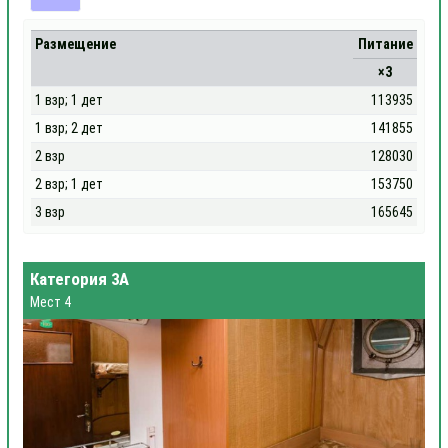
Размещение
Питание
×3
1 взр; 1 дет
113935
1 взр; 2 дет
141855
2 взр
128030
2 взр; 1 дет
153750
3 взр
165645
Категория 3А
Мест 4