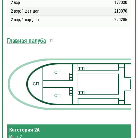
2 взр
172030
2 взр; 1 дет доп
210070
2 взр; 1 взр доп
220205
Главная палуба
1
1
Категория 2А
Мест 2