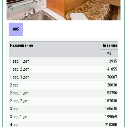
005
Размещение
Питание
×3
1 взр; 1 дет
113935
1 взр; 2 дет
141855
1 взр; 3 дет
176607
2 взр
128030
2 взр; 1 дет
153750
2 взр; 2 дет
187838
3 взр
165645
3 взр; 1 дет
199069
4 взр
210300