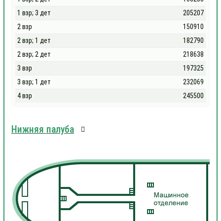
1 взр; 3 дет
205207
2 взр
150910
2 взр; 1 дет
182790
2 взр; 2 дет
218638
3 взр
197325
3 взр; 1 дет
232069
4 взр
245500
Нижняя палуба