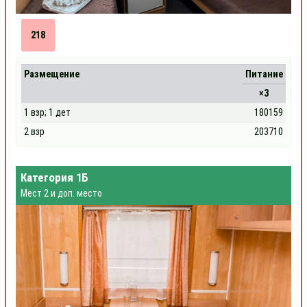
218
Размещение
Питание
×3
1 взр; 1 дет
180159
2 взр
203710
Категория 1Б
Мест 2 и доп. место