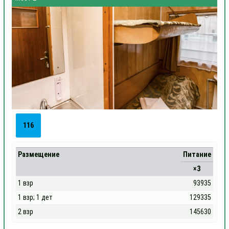
116
Размещение
Питание
×3
1 взр
93935
1 взр; 1 дет
129335
2 взр
145630