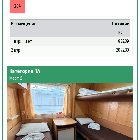
204
Размещение
Питание
×3
1 взр; 1 дет
183239
2 взр
207230
Категория 1А
Мест 2