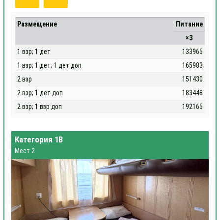
Размещение
Питание
×3
1 взр; 1 дет
133965
1 взр; 1 дет; 1 дет доп
165983
2 взр
151430
2 взр; 1 дет доп
183448
2 взр; 1 взр доп
192165
Категория 1В
Мест 2