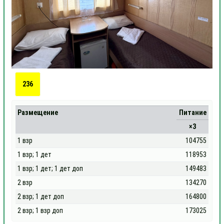
236
Размещение
Питание
×3
1 взр
104755
1 взр; 1 дет
118953
1 взр; 1 дет; 1 дет доп
149483
2 взр
134270
2 взр; 1 дет доп
164800
2 взр; 1 взр доп
173025