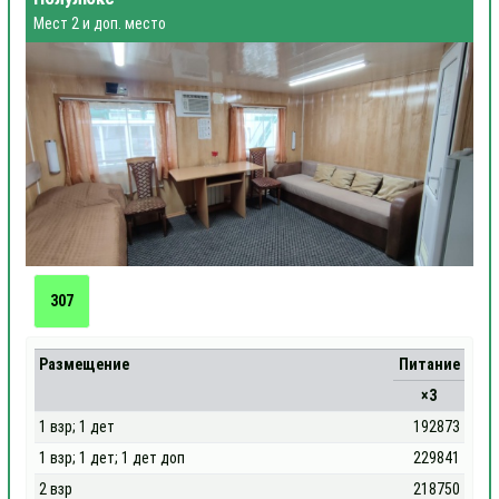
Мест 2 и доп. место
307
Размещение
Питание
×3
1 взр; 1 дет
192873
1 взр; 1 дет; 1 дет доп
229841
2 взр
218750