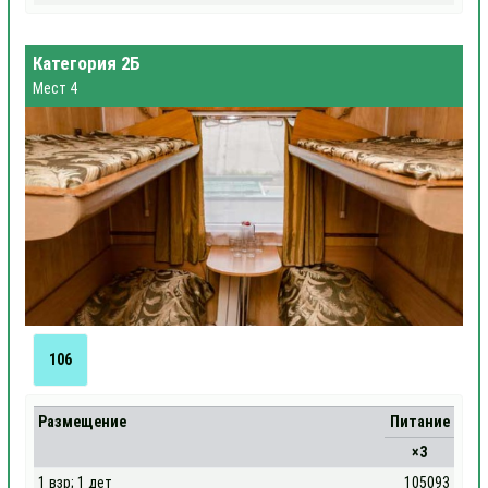
Категория 2Б
Мест 4
106
Размещение
Питание
×3
1 взр; 1 дет
105093