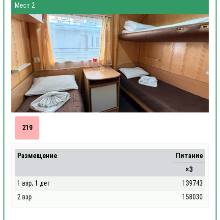
Мест 2
219
Размещение
Питание
×3
1 взр; 1 дет
139743
2 взр
158030