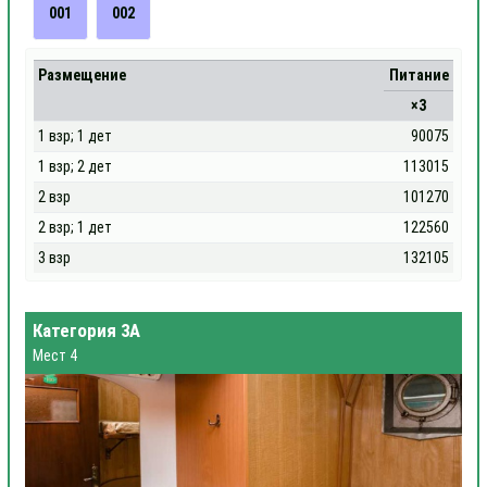
001
002
Размещение
Питание
×3
1 взр; 1 дет
90075
1 взр; 2 дет
113015
2 взр
101270
2 взр; 1 дет
122560
3 взр
132105
Категория 3А
Мест 4