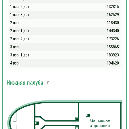
1 взр; 2 дет
132815
1 взр; 3 дет
162529
2 взр
118430
2 взр; 1 дет
144340
2 взр; 2 дет
173226
3 взр
155865
3 взр; 1 дет
183923
4 взр
194620
Нижняя палуба