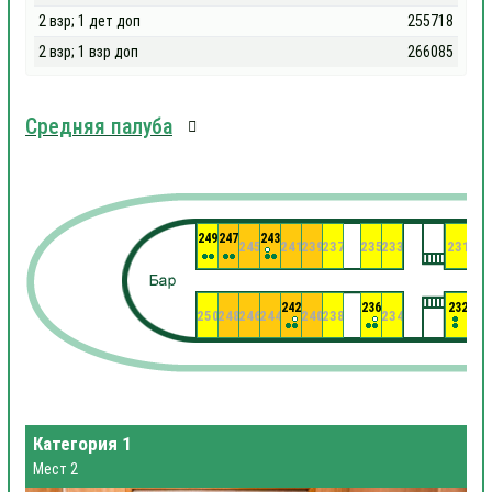
2 взр; 1 дет доп
255718
2 взр; 1 взр доп
266085
Средняя палуба
249
247
243
245
241
239
237
235
233
231
22
242
236
232
250
248
246
244
240
238
234
23
Категория 1
Мест 2