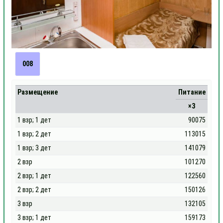
008
Размещение
Питание
×3
1 взр; 1 дет
90075
1 взр; 2 дет
113015
1 взр; 3 дет
141079
2 взр
101270
2 взр; 1 дет
122560
2 взр; 2 дет
150126
3 взр
132105
3 взр; 1 дет
159173