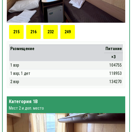
215
216
232
249
Размещение
Питание
×3
1 взр
104755
1 взр; 1 дет
118953
2 взр
134270
Категория 1В
Мест 2 и доп. место