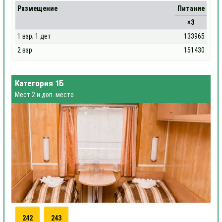
Размещение
Питание
×3
1 взр; 1 дет
133965
2 взр
151430
Категория 1Б
Мест 2 и доп. место
242
243