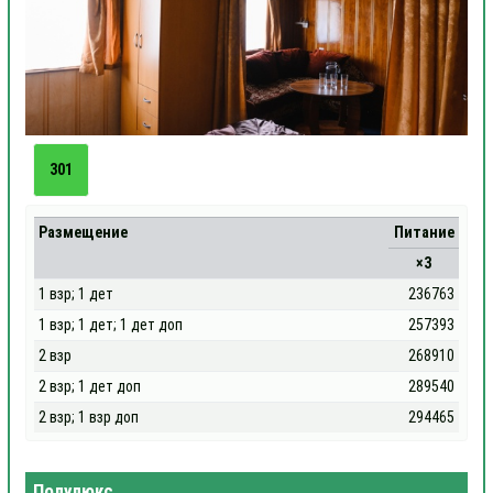
301
Размещение
Питание
×3
1 взр; 1 дет
236763
1 взр; 1 дет; 1 дет доп
257393
2 взр
268910
2 взр; 1 дет доп
289540
2 взр; 1 взр доп
294465
Полулюкс