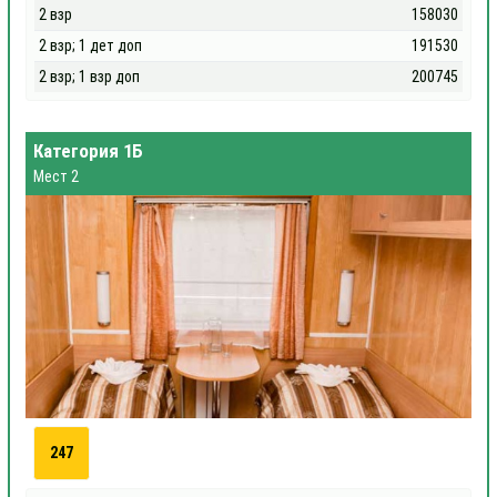
2 взр
158030
2 взр; 1 дет доп
191530
2 взр; 1 взр доп
200745
Категория 1Б
Мест 2
247