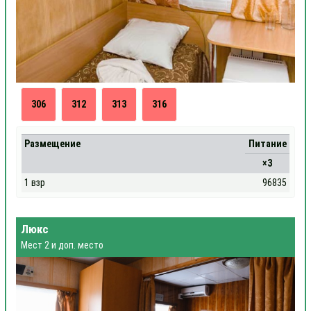
306
312
313
316
Размещение
Питание
×3
1 взр
96835
Люкс
Мест 2 и доп. место