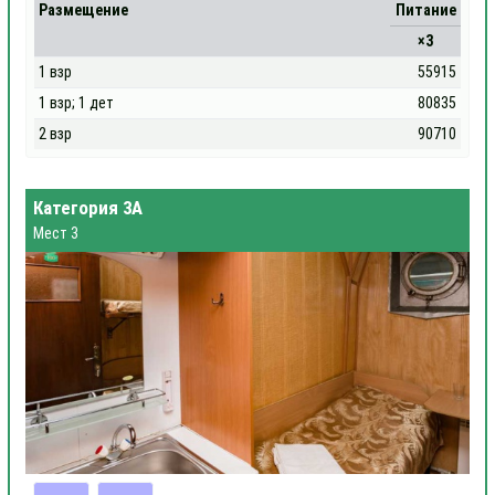
Размещение
Питание
×3
1 взр
55915
1 взр; 1 дет
80835
2 взр
90710
Категория 3А
Мест 3