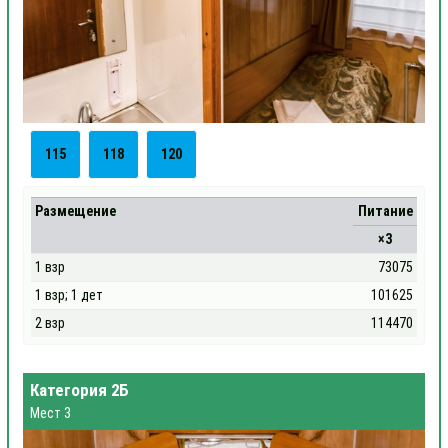
115
118
120
Размещение
Питание
×3
1 взр
73075
1 взр; 1 дет
101625
2 взр
114470
Категория 2Б
Мест 3