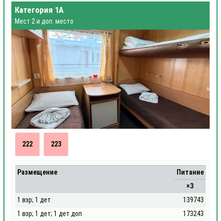
Категория 1А
Мест 2 и доп. место
222
223
Размещение
Питание
×3
1 взр; 1 дет
139743
1 взр; 1 дет; 1 дет доп
173243