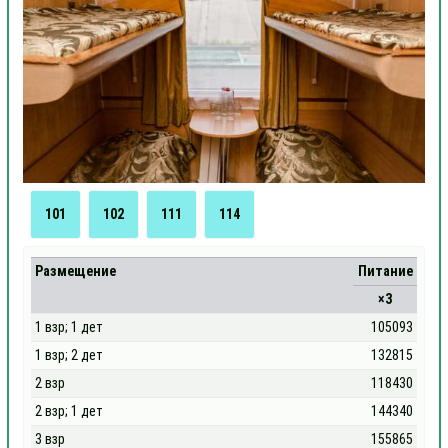
101
102
111
114
Размещение
Питание
×3
1 взр; 1 дет
105093
1 взр; 2 дет
132815
2 взр
118430
2 взр; 1 дет
144340
3 взр
155865