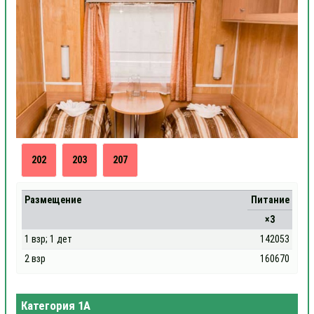
202
203
207
Размещение
Питание
×3
1 взр; 1 дет
142053
2 взр
160670
Категория 1А