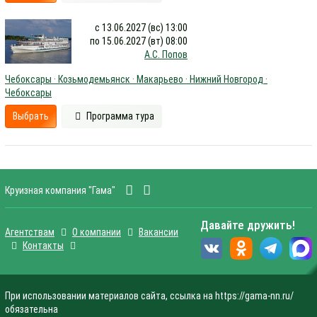
с 13.06.2027 (вс) 13:00
по 15.06.2027 (вт) 08:00
А.С. Попов
Чебоксары · Козьмодемьянск · Макарьево · Нижний Новгород ·
Чебоксары
Выбрать
Программа тура
Круизная компания "Гама"
Давайте дружить!
Агентствам
О компании
Вакансии
Контакты
При использовании материалов сайта, ссылка на https://gama-nn.ru/
обязательна