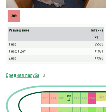
309
Размещение
Питание
×3
1 взр
35560
1 взр; 1 дет
41981
2 взр
47390
Средняя палуба
230
224
236
234
232
228
226
224К