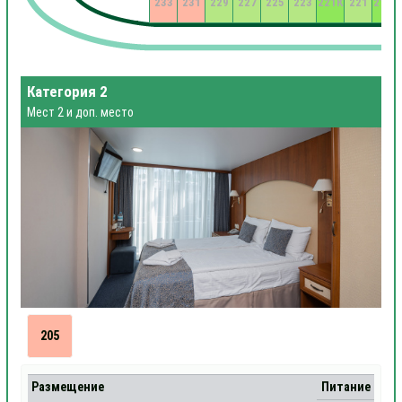
233
231
229
227
225
223
221К
221
219К
Категория 2
Мест 2 и доп. место
205
Размещение
Питание