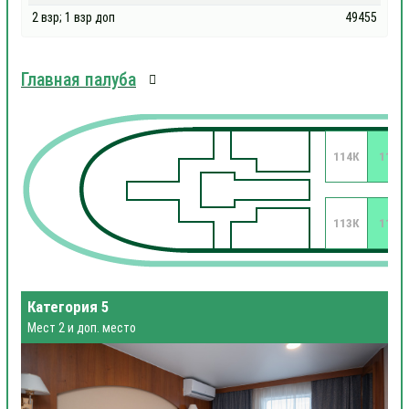
2 взр; 1 взр доп
49455
Главная палуба
114К
112
113К
111
Категория 5
Мест 2 и доп. место