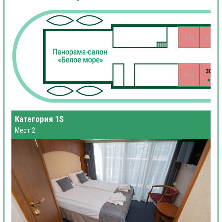
312
310
309
311
Категория 1S
Мест 2