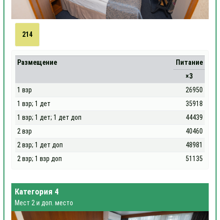
214
Размещение
Питание
×3
1 взр
26950
1 взр; 1 дет
35918
1 взр; 1 дет; 1 дет доп
44439
2 взр
40460
2 взр; 1 дет доп
48981
2 взр; 1 взр доп
51135
Категория 4
Мест 2 и доп. место