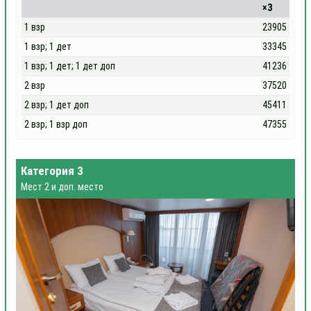
×3
1 взр
23905
1 взр; 1 дет
33345
1 взр; 1 дет; 1 дет доп
41236
2 взр
37520
2 взр; 1 дет доп
45411
2 взр; 1 взр доп
47355
Категория 3
Мест 2 и доп. место