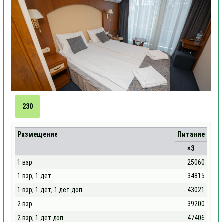
230
Размещение
Питание
×3
1 взр
25060
1 взр; 1 дет
34815
1 взр; 1 дет; 1 дет доп
43021
2 взр
39200
2 взр; 1 дет доп
47406