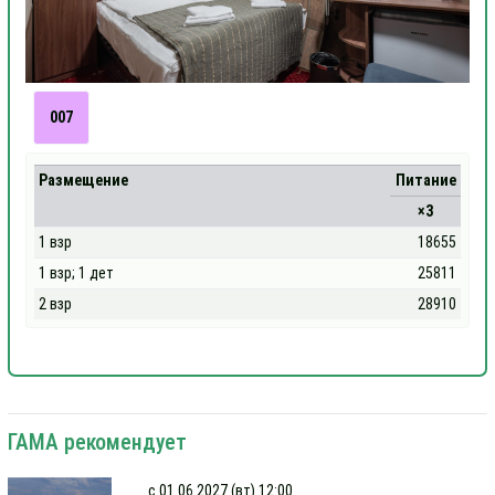
007
Размещение
Питание
×3
1 взр
18655
1 взр; 1 дет
25811
2 взр
28910
ГАМА рекомендует
с 01.06.2027 (вт) 12:00