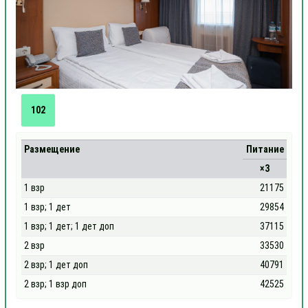
102
Размещение
Питание
×3
1 взр
21175
1 взр; 1 дет
29854
1 взр; 1 дет; 1 дет доп
37115
2 взр
33530
2 взр; 1 дет доп
40791
2 взр; 1 взр доп
42525