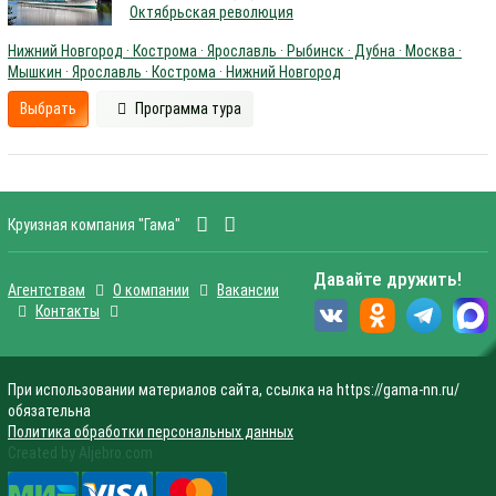
Октябрьская революция
Нижний Новгород · Кострома · Ярославль · Рыбинск · Дубна · Москва ·
Мышкин · Ярославль · Кострома · Нижний Новгород
Выбрать
Программа тура
Круизная компания "Гама"
Давайте дружить!
Агентствам
О компании
Вакансии
Контакты
При использовании материалов сайта, ссылка на https://gama-nn.ru/
обязательна
Политика обработки персональных данных
Created by Aljebro.com