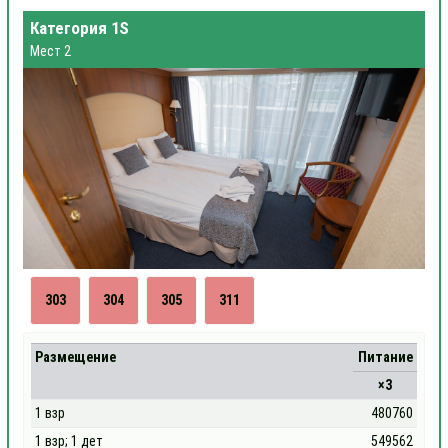
Категория 1S
Мест 2
303
304
305
311
Размещение
Питание
×3
1 взр
480760
1 взр; 1 дет
549562