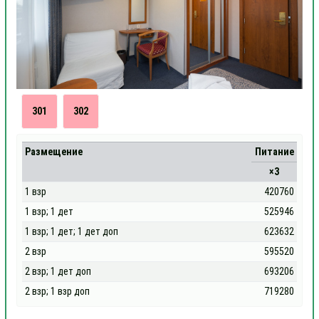
301
302
Размещение
Питание
×3
1 взр
420760
1 взр; 1 дет
525946
1 взр; 1 дет; 1 дет доп
623632
2 взр
595520
2 взр; 1 дет доп
693206
2 взр; 1 взр доп
719280