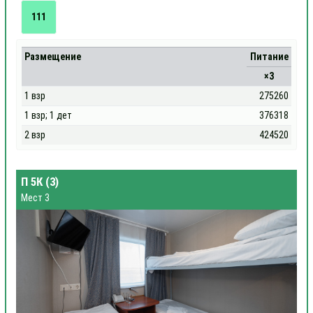
111
Размещение
Питание
×3
1 взр
275260
1 взр; 1 дет
376318
2 взр
424520
П 5К (3)
Мест 3