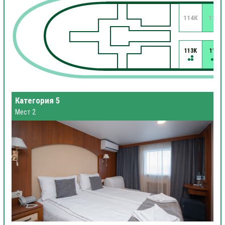
114К
112
113К
111
Категория 5
Мест 2