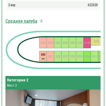
2 взр
622520
Средняя палуба
224
236
234
232
230
228
226
224К
233
231
229
227
225
223
221К
221
219К
Категория 2
Мест 2