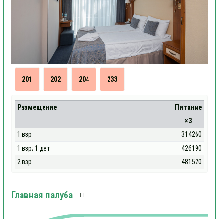
201
202
204
233
Размещение
Питание
×3
1 взр
314260
1 взр; 1 дет
426190
2 взр
481520
Главная палуба