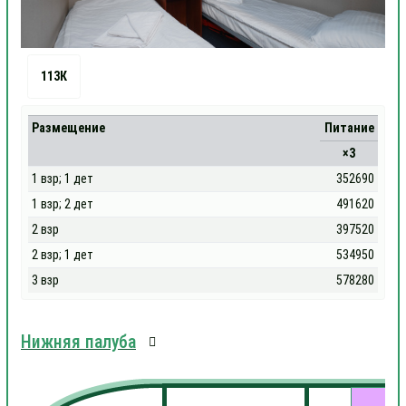
113К
Размещение
Питание
×3
1 взр; 1 дет
352690
1 взр; 2 дет
491620
2 взр
397520
2 взр; 1 дет
534950
3 взр
578280
Нижняя палуба