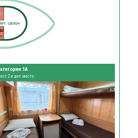
01
02
атегория 1А
ест 2 и доп. место