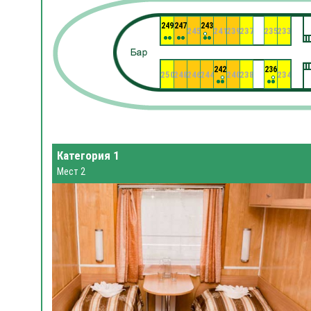
249
247
243
245
241
239
237
235
233
242
236
250
248
246
244
240
238
234
Категория 1
Мест 2