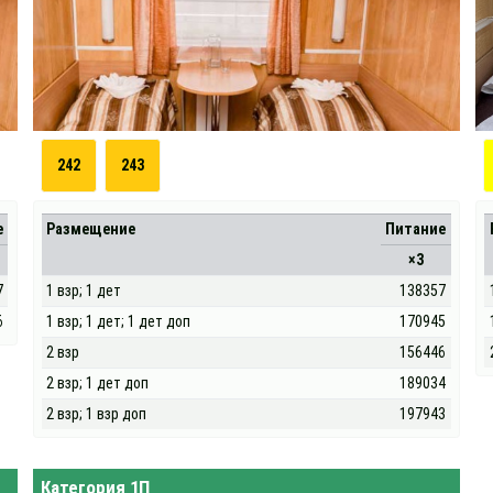
242
243
е
Размещение
Питание
×3
7
1 взр; 1 дет
138357
6
1 взр; 1 дет; 1 дет доп
170945
2 взр
156446
2 взр; 1 дет доп
189034
2 взр; 1 взр доп
197943
Категория 1П