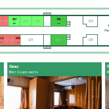
307
301
11
309
305
303
312
306
310
308
302
Люкс
Мест 2 и доп. место
М