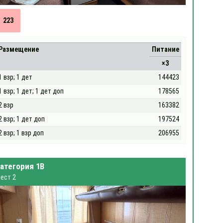
223
Размещение
Питание
×3
1 взр; 1 дет
144423
1 взр; 1 дет; 1 дет доп
178565
2 взр
163382
2 взр; 1 дет доп
197524
2 взр; 1 взр доп
206955
атегория 1В
ест 2