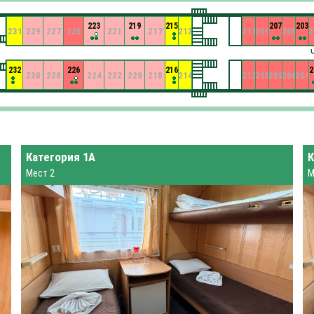
223
219
215
207
203
231
229
227
225
221
217
213
211
209
205
2
232
226
216
2
230
228
224
222
220
218
214
212
210
208
206
204
Категория 1А
К
Мест 2
М