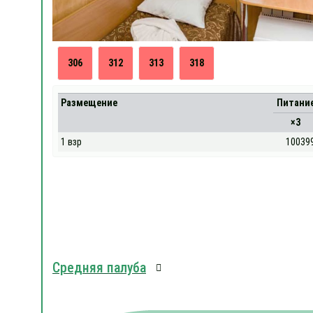
306
312
313
318
Размещение
Питани
×3
1 взр
10039
Средняя палуба