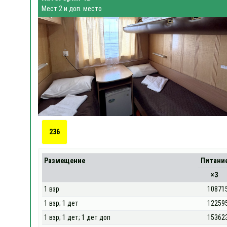
Мест 2 и доп. место
236
Размещение
Питани
×3
1 взр
10871
1 взр; 1 дет
12259
1 взр; 1 дет; 1 дет доп
15362