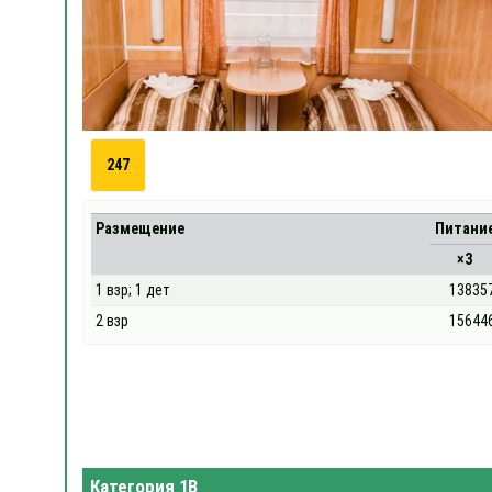
247
Размещение
Питани
×3
1 взр; 1 дет
13835
2 взр
15644
Категория 1В