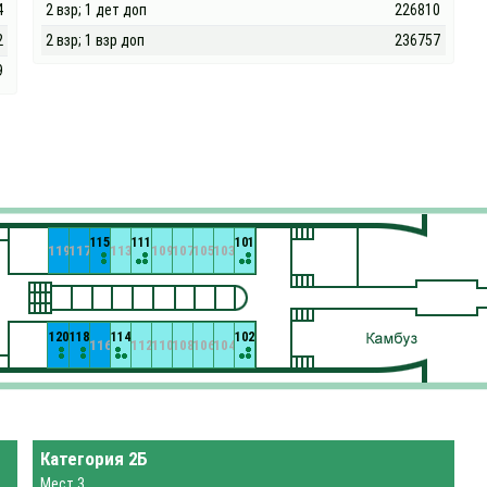
4
2 взр; 1 дет доп
226810
2
2 взр; 1 взр доп
236757
9
115
111
101
119
117
113
109
107
105
103
120
118
114
102
116
112
110
108
106
104
Категория 2Б
Мест 3