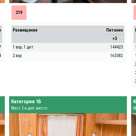
219
е
Размещение
Питание
×3
7
1 взр; 1 дет
144423
4
2 взр
163382
Категория 1Б
К
Мест 2 и доп. место
М