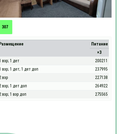
307
Размещение
Питание
×3
1 взр; 1 дет
200211
1 взр; 1 дет; 1 дет доп
237995
2 взр
227138
2 взр; 1 дет доп
264922
2 взр; 1 взр доп
275565