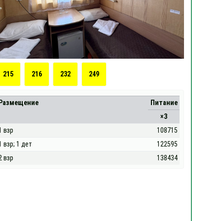
215
216
232
249
Размещение
Питание
×3
1 взр
108715
1 взр; 1 дет
122595
2 взр
138434