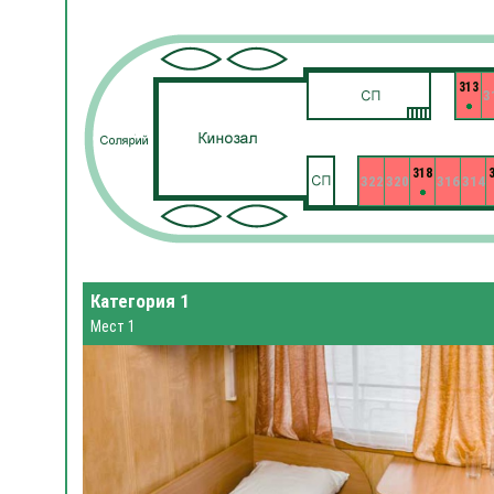
313
3
318
322
320
316
314
Категория 1
Мест 1