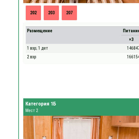
202
203
207
Размещение
Питани
×3
1 взр; 1 дет
14684
2 взр
16615
Категория 1Б
Мест 2