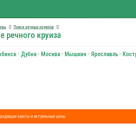
изы
Поиск речных круизов
е речного круиза
ыбинск · Дубна · Москва · Мышкин · Ярославль · Кос
одходящие каюты и актуальные цены