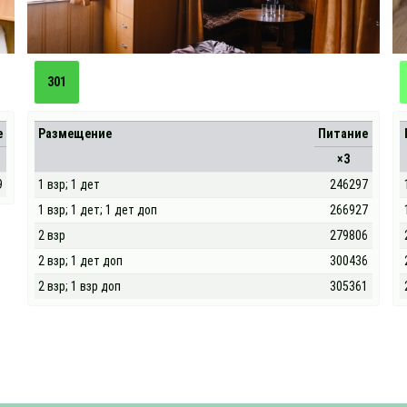
301
е
Размещение
Питание
×3
9
1 взр; 1 дет
246297
1 взр; 1 дет; 1 дет доп
266927
2 взр
279806
2 взр; 1 дет доп
300436
2 взр; 1 взр доп
305361