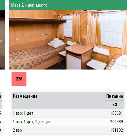
Мест 2 и доп. место
226
е
Размещение
Питание
×3
5
1 взр; 1 дет
168681
5
1 взр; 1 дет; 1 дет доп
204389
3
2 взр
191102