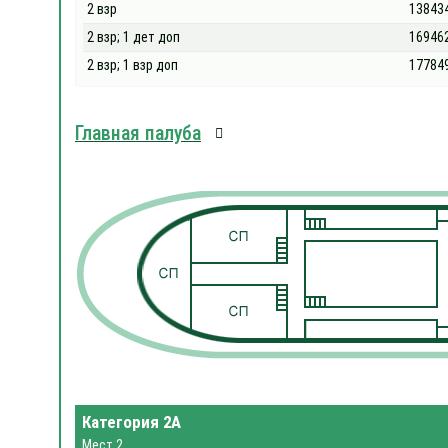
2 взр
13843
2 взр; 1 дет доп
16946
2 взр; 1 взр доп
17784
Главная палуба
Категория 2А
Мест 2