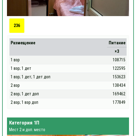
236
Размещение
Питание
×3
1 взр
108715
1 взр; 1 дет
122595
1 взр; 1 дет; 1 дет доп
153623
2 взр
138434
2 взр; 1 дет доп
169462
2 взр; 1 взр доп
177849
Категория 1П
Мест 2 и доп. место