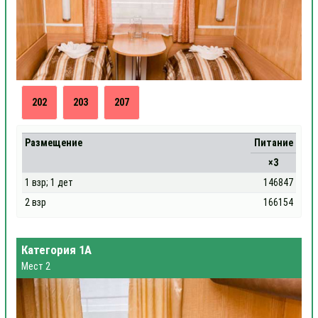
202
203
207
Размещение
Питание
×3
1 взр; 1 дет
146847
2 взр
166154
Категория 1А
Мест 2