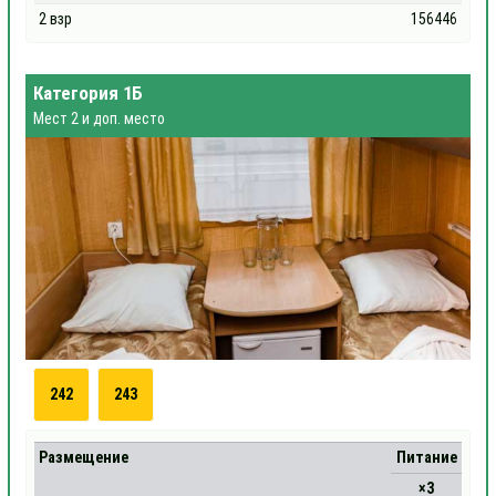
2 взр
156446
Категория 1Б
Мест 2 и доп. место
242
243
Размещение
Питание
×3