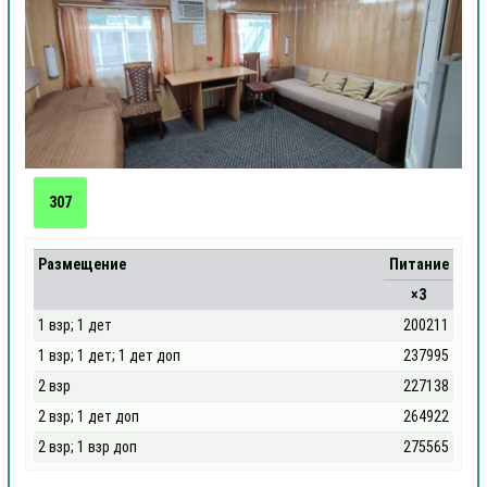
307
Размещение
Питание
×3
1 взр; 1 дет
200211
1 взр; 1 дет; 1 дет доп
237995
2 взр
227138
2 взр; 1 дет доп
264922
2 взр; 1 взр доп
275565