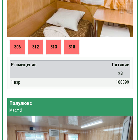
306
312
313
318
Размещение
Питание
×3
1 взр
100399
Полулюкс
Мест 2