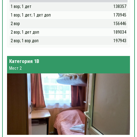
1 взр; 1 дет
138357
1 взр; 1 дет; 1 дет доп
170945
2 взр
156446
2 взр; 1 дет доп
189034
2 взр; 1 взр доп
197943
Категория 1В
Мест 2