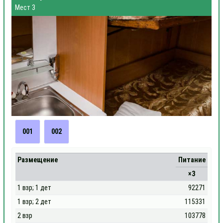
Мест 3
001
002
Размещение
Питание
×3
1 взр; 1 дет
92271
1 взр; 2 дет
115331
2 взр
103778