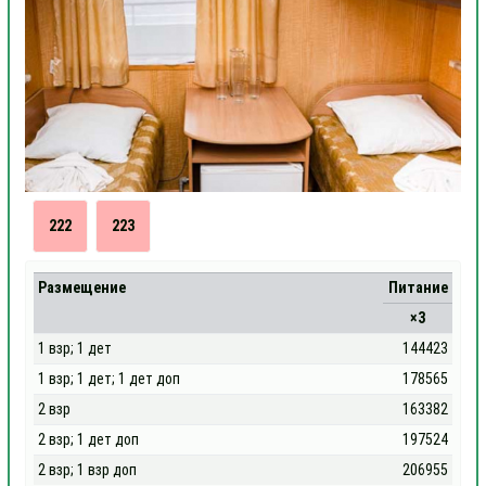
222
223
Размещение
Питание
×3
1 взр; 1 дет
144423
1 взр; 1 дет; 1 дет доп
178565
2 взр
163382
2 взр; 1 дет доп
197524
2 взр; 1 взр доп
206955