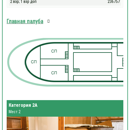
2 взр; 1 взр доп
236757
Главная палуба
1
1
Категория 2А
Мест 2