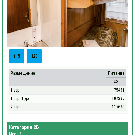
115
120
Размещение
Питание
×3
1 взр
75451
1 взр; 1 дет
104397
2 взр
117638
Категория 2Б
Мест 3