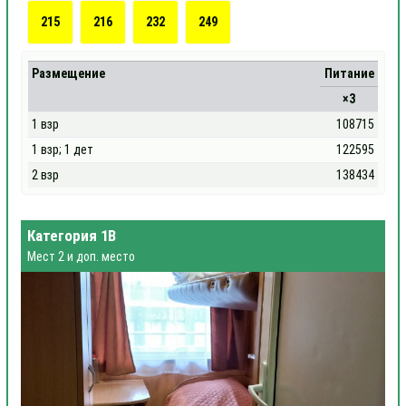
215
216
232
249
Размещение
Питание
×3
1 взр
108715
1 взр; 1 дет
122595
2 взр
138434
Категория 1В
Мест 2 и доп. место