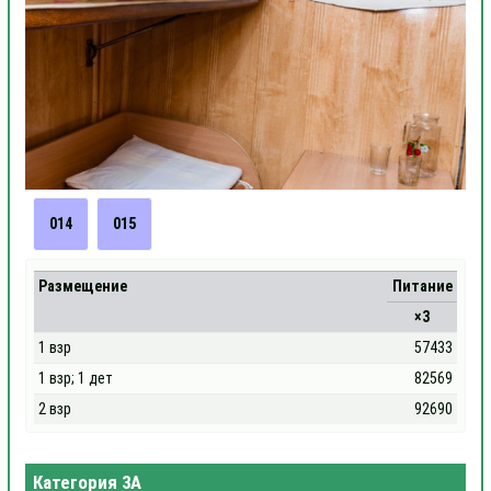
014
015
Размещение
Питание
×3
1 взр
57433
1 взр; 1 дет
82569
2 взр
92690
Категория 3А