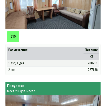
315
Размещение
Питание
×3
1 взр; 1 дет
200211
2 взр
227138
Полулюкс
Мест 2 и доп. место