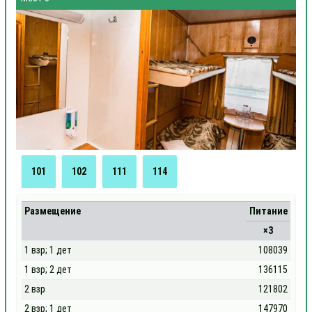
101
102
111
114
Размещение
Питание
×3
1 взр; 1 дет
108039
1 взр; 2 дет
136115
2 взр
121802
2 взр; 1 дет
147970