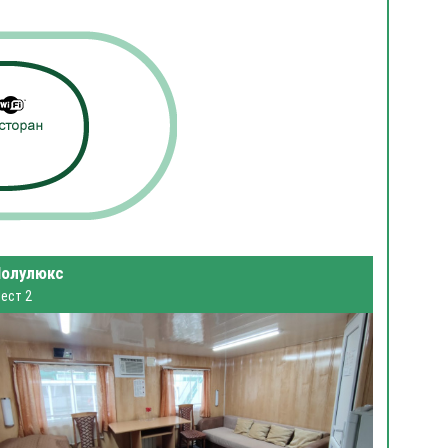
Полулюкс
ест 2