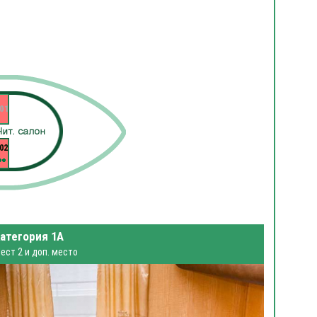
01
02
атегория 1А
ест 2 и доп. место