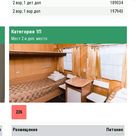
2 взр; 1 дет доп
189034
2 взр; 1 взр доп
197943
Категория 1П
Мест 2 и доп. место
226
е
Размещение
Питание