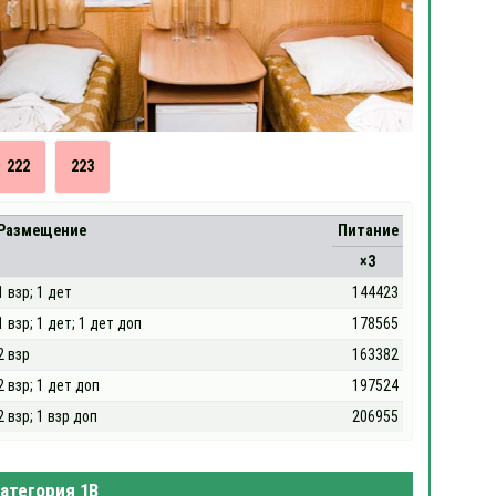
222
223
Размещение
Питание
×3
1 взр; 1 дет
144423
1 взр; 1 дет; 1 дет доп
178565
2 взр
163382
2 взр; 1 дет доп
197524
2 взр; 1 взр доп
206955
атегория 1В