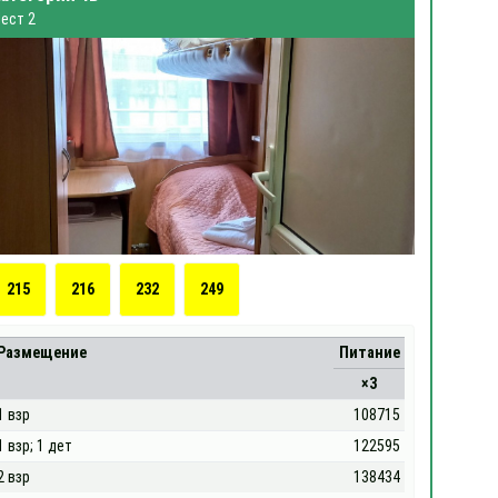
ест 2
215
216
232
249
Размещение
Питание
×3
1 взр
108715
1 взр; 1 дет
122595
2 взр
138434