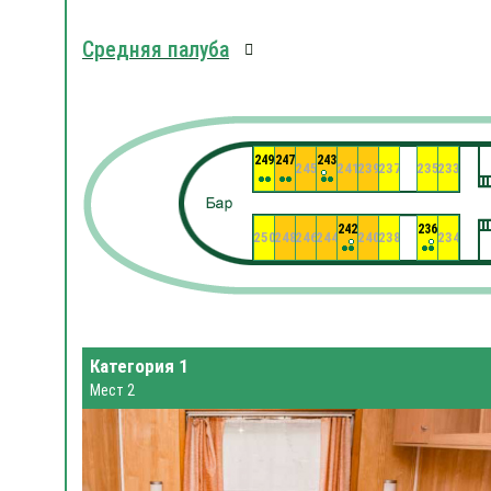
Средняя палуба
249
247
243
245
241
239
237
235
233
242
236
250
248
246
244
240
238
234
Категория 1
Мест 2