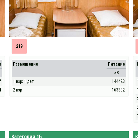
219
е
Размещение
Питание
×3
7
1 взр; 1 дет
144423
4
2 взр
163382
Категория 1Б
К