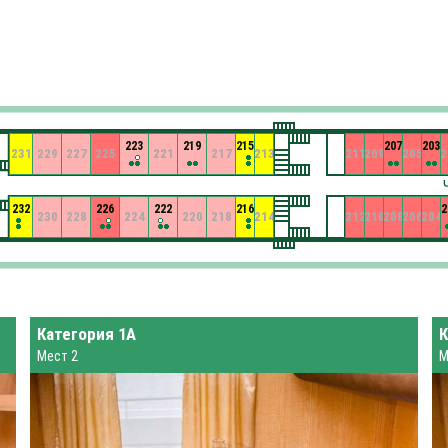
223
219
215
207
203
231
229
227
225
221
217
213
211
209
205
2
232
226
222
216
2
230
228
224
220
218
214
212
210
208
206
204
Категория 1А
К
Мест 2
М