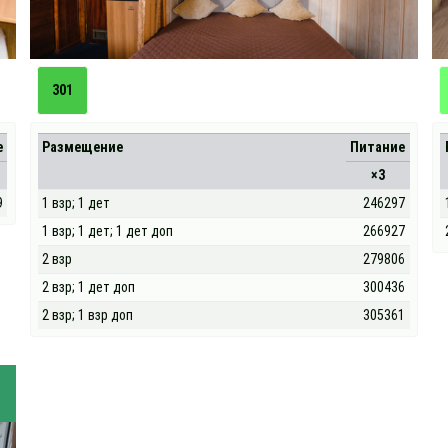
301
е
Размещение
Питание
×3
9
1 взр; 1 дет
246297
1 взр; 1 дет; 1 дет доп
266927
2 взр
279806
2 взр; 1 дет доп
300436
2 взр; 1 взр доп
305361