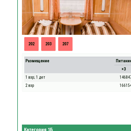
202
203
207
Размещение
Питани
×3
1 взр; 1 дет
14684
2 взр
16615
Категория 1Б