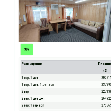
307
Размещение
Питани
×3
1 взр; 1 дет
20021
1 взр; 1 дет; 1 дет доп
23799
2 взр
22713
2 взр; 1 дет доп
26492
2 взр; 1 взр доп
27556