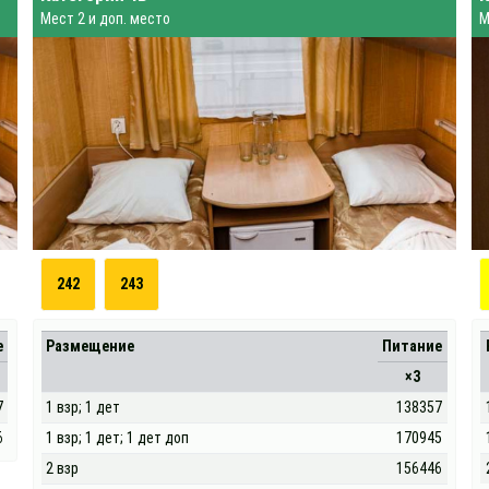
Мест 2 и доп. место
М
242
243
е
Размещение
Питание
×3
7
1 взр; 1 дет
138357
6
1 взр; 1 дет; 1 дет доп
170945
2 взр
156446