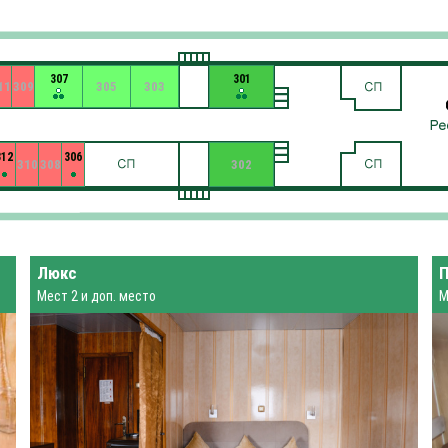
307
301
11
309
305
303
312
306
310
308
302
Люкс
Мест 2 и доп. место
М