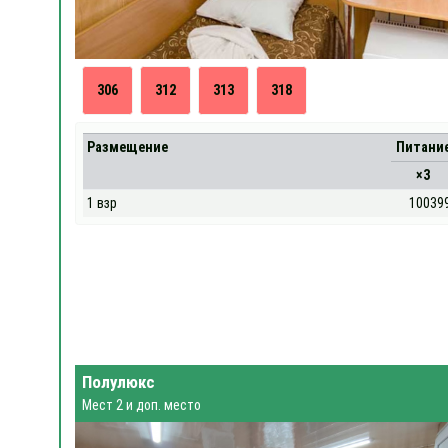
306
312
313
318
Размещение
Питани
×3
1 взр
10039
Полулюкс
Мест 2 и доп. место