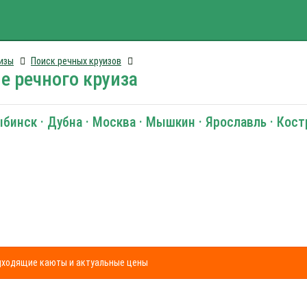
изы
Поиск речных круизов
е речного круиза
ыбинск · Дубна · Москва · Мышкин · Ярославль · Кос
одходящие каюты и актуальные цены