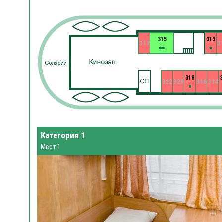
315
313
317
3
318
322
320
316
314
Категория 1
Мест 1