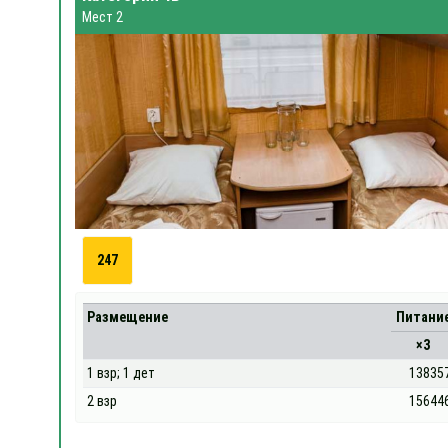
Мест 2
247
Размещение
Питани
×3
1 взр; 1 дет
13835
2 взр
15644