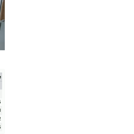
е
1
5
8
2
5