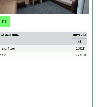
315
Размещение
Питание
×3
1 взр; 1 дет
200211
2 взр
227138