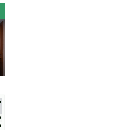
е
0
0