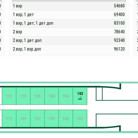
0
1 взр
54680
0
1 взр; 1 дет
69400
0
1 взр; 1 дет; 1 дет доп
83100
0
2 взр
78640
0
2 взр; 1 дет доп
92340
0
2 взр; 1 взр доп
96120
102
112
110
108
106
104
111
109
107
105
103
101