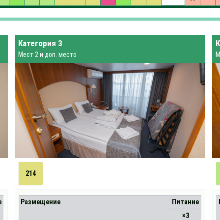
Категория 3
К
Мест 2 и доп. место
М
214
е
Размещение
Питание
×3