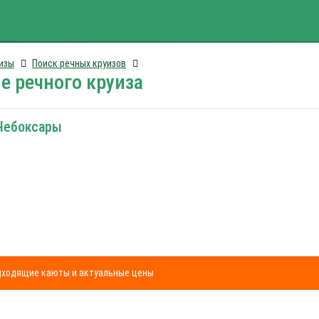
изы
Поиск речных круизов
е речного круиза
 Чебоксары
одходящие каюты и актуальные цены