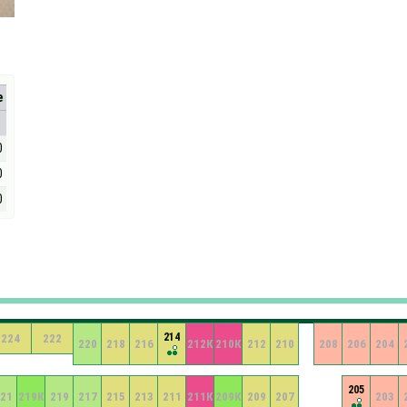
е
0
0
0
214
224
222
220
218
216
212К
210К
212
210
208
206
204
205
21
219К
219
217
215
213
211
211К
209К
209
207
203