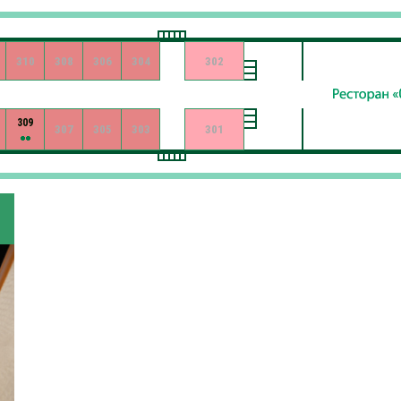
310
308
306
304
302
309
307
305
303
301