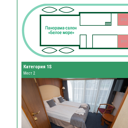
312
311
Категория 1S
Мест 2