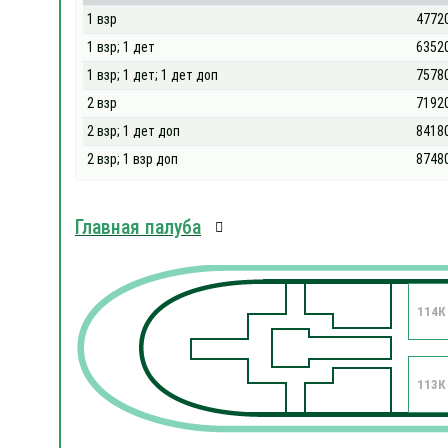
1 взр
4772
1 взр; 1 дет
6352
1 взр; 1 дет; 1 дет доп
7578
2 взр
7192
2 взр; 1 дет доп
8418
2 взр; 1 взр доп
8748
Главная палуба
114К
113К