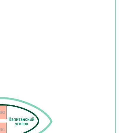
202
201