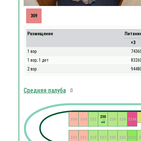
309
Размещение
Питани
×3
1 взр
7436
1 взр; 1 дет
8326
2 взр
9448
Средняя палуба
230
236
234
232
228
226
224К
233
231
229
227
225
223
221К
2