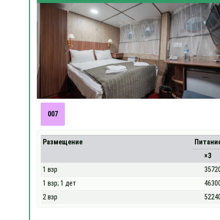
007
Размещение
Питани
×3
1 взр
3572
1 взр; 1 дет
4630
2 взр
5224