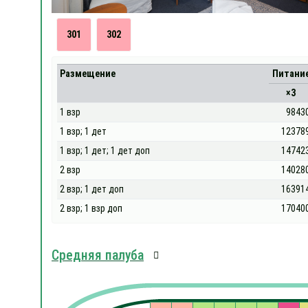
301
302
Размещение
Питани
×3
1 взр
9843
1 взр; 1 дет
12378
1 взр; 1 дет; 1 дет доп
14742
2 взр
14028
2 взр; 1 дет доп
16391
2 взр; 1 взр доп
17040
Средняя палуба