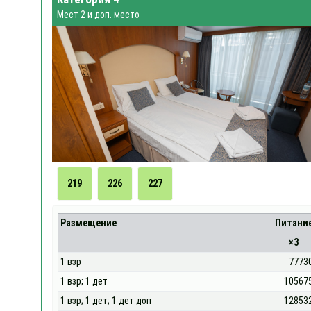
Мест 2 и доп. место
219
226
227
Размещение
Питани
×3
1 взр
7773
1 взр; 1 дет
10567
1 взр; 1 дет; 1 дет доп
12853