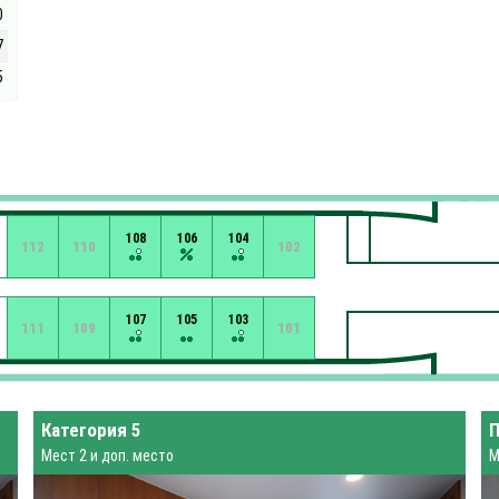
0
7
5
108
106
104
112
110
102
107
105
103
111
109
101
Категория 5
П
Мест 2 и доп. место
М