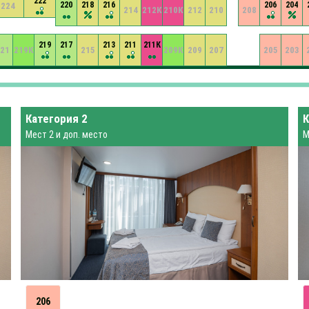
222
220
218
216
206
204
224
214
212К
210К
212
210
208
219
217
213
211
211К
21
219К
215
209К
209
207
205
203
Категория 2
К
Мест 2 и доп. место
М
206