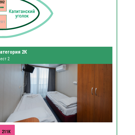
202
201
атегория 2К
ест 2
211К