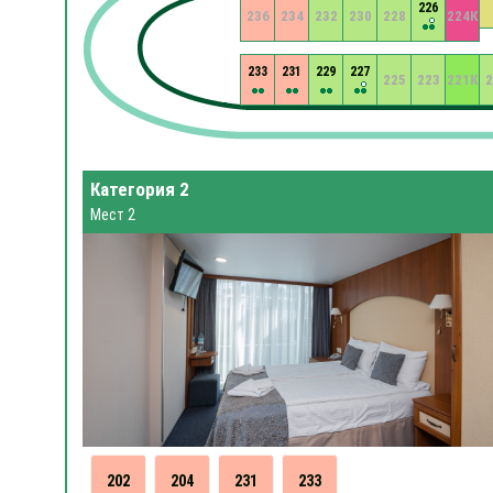
226
236
234
232
230
228
224К
233
231
229
227
225
223
221К
2
Категория 2
Мест 2
202
204
231
233