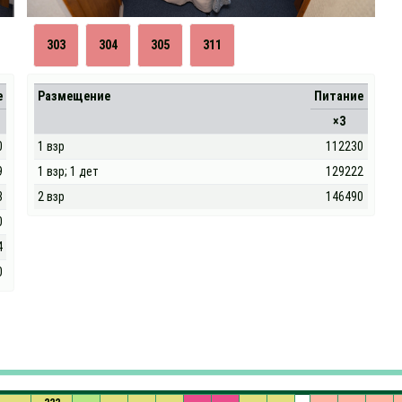
303
304
305
311
е
Размещение
Питание
×3
0
1 взр
112230
9
1 взр; 1 дет
129222
3
2 взр
146490
0
4
0