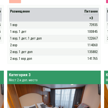
е
Размещение
Питание
×3
5
1 взр
73935
5
1 взр; 1 дет
100845
0
1 взр; 1 дет; 1 дет доп
122667
2 взр
114060
2 взр; 1 дет доп
135882
2 взр; 1 взр доп
141765
Категория 3
К
Мест 2 и доп. место
М