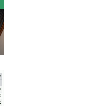
е
0
5
2