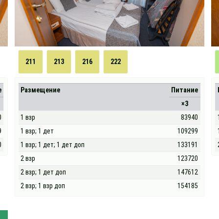
211
213
216
222
е
Размещение
Питание
×3
0
1 взр
83940
9
1 взр; 1 дет
109299
0
1 взр; 1 дет; 1 дет доп
133191
2 взр
123720
2 взр; 1 дет доп
147612
2 взр; 1 взр доп
154185