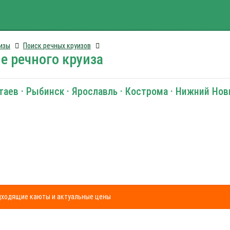
изы
Поиск речных круизов
е речного круиза
таев · Рыбинск · Ярославль · Кострома · Нижний Но
одходящие каюты и актуальные цены