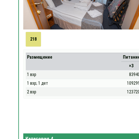
218
Размещение
Питани
×3
1 взр
8394
1 взр; 1 дет
10929
2 взр
12372
Категория 4