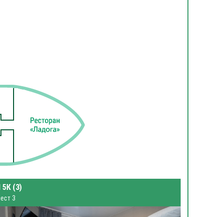
 5К (3)
ест 3