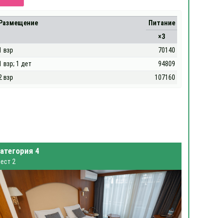
Размещение
Питание
×3
1 взр
70140
1 взр; 1 дет
94809
2 взр
107160
атегория 4
ест 2