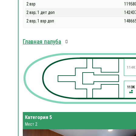
2 взр
11958
2 взр; 1 дет доп
14243
2 взр; 1 взр доп
14866
Главная палуба
114К
113К
Категория 5
Мест 2