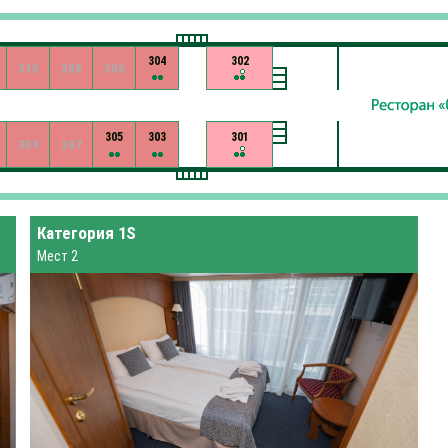
304
302
310
308
306
305
303
301
309
307
Категория 1S
Мест 2