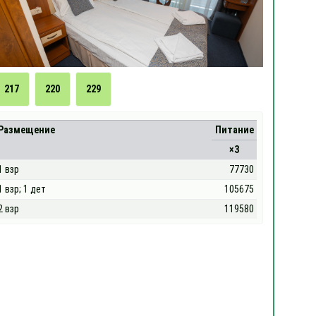
217
220
229
Размещение
Питание
×3
1 взр
77730
1 взр; 1 дет
105675
2 взр
119580