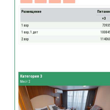
Размещение
Питани
×3
1 взр
7393
1 взр; 1 дет
10084
2 взр
11406
Категория 3
Мест 2