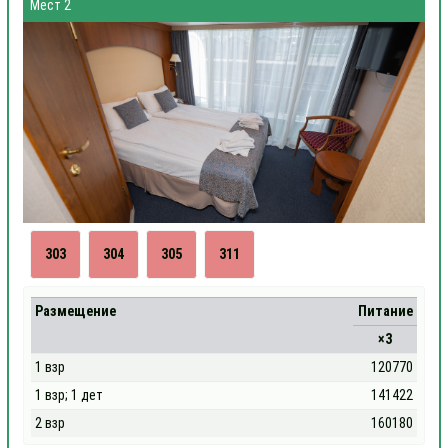
Мест 2
303
304
305
311
Размещение
Питание
×3
1 взр
120770
1 взр; 1 дет
141422
2 взр
160180