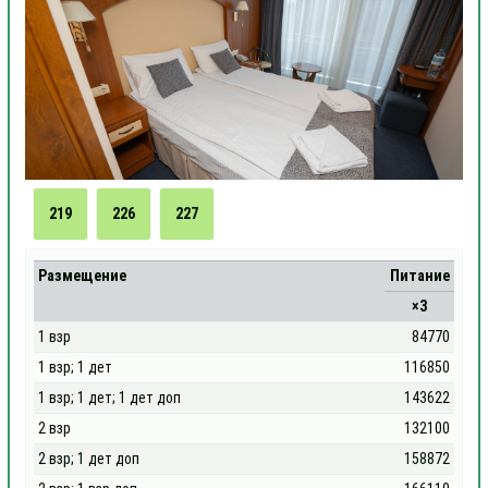
219
226
227
Размещение
Питание
×3
1 взр
84770
1 взр; 1 дет
116850
1 взр; 1 дет; 1 дет доп
143622
2 взр
132100
2 взр; 1 дет доп
158872