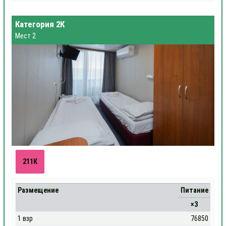
Категория 2К
Мест 2
211К
Размещение
Питание
×3
1 взр
76850