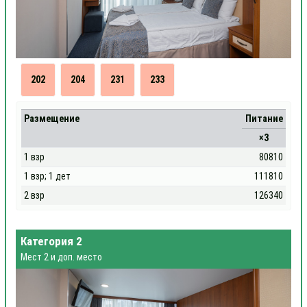
202
204
231
233
Размещение
Питание
×3
1 взр
80810
1 взр; 1 дет
111810
2 взр
126340
Категория 2
Мест 2 и доп. место