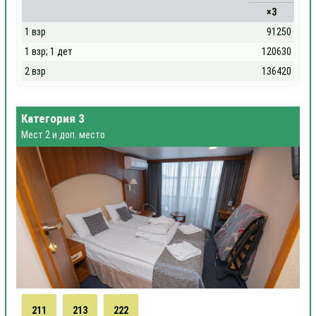
×3
1 взр
91250
1 взр; 1 дет
120630
2 взр
136420
Категория 3
Мест 2 и доп. место
211
213
222