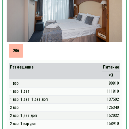
206
Размещение
Питание
×3
1 взр
80810
1 взр; 1 дет
111810
1 взр; 1 дет; 1 дет доп
137502
2 взр
126340
2 взр; 1 дет доп
152032
2 взр; 1 взр доп
158910