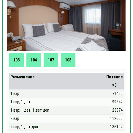
103
104
107
108
Размещение
Питание
×3
1 взр
71450
1 взр; 1 дет
99842
1 взр; 1 дет; 1 дет доп
123374
2 взр
112660
2 взр; 1 дет доп
136192