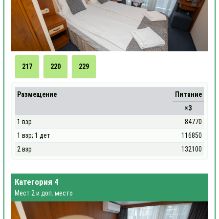
217
220
229
Размещение
Питание
×3
1 взр
84770
1 взр; 1 дет
116850
2 взр
132100
Категория 4
Мест 2 и доп. место