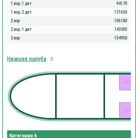
1 взр; 1 дет
94170
1 взр; 2 дет
131650
2 взр
106180
2 взр; 1 дет
143300
3 взр
154950
Нижняя палуба
012
011
Категория 6