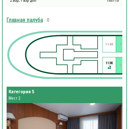
2 взр; 1 взр доп
166110
Главная палуба
114К
112
113К
111
Категория 5
Мест 2