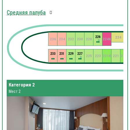
Средняя палуба
226
224
236
234
232
230
228
224К
233
231
229
227
225
223
221К
221
219К
Категория 2
Мест 2