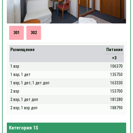
301
302
Размещение
Питание
×3
1 взр
106370
1 взр; 1 дет
135750
1 взр; 1 дет; 1 дет доп
163330
2 взр
153700
2 взр; 1 дет доп
181280
2 взр; 1 взр доп
188790
Категория 1S