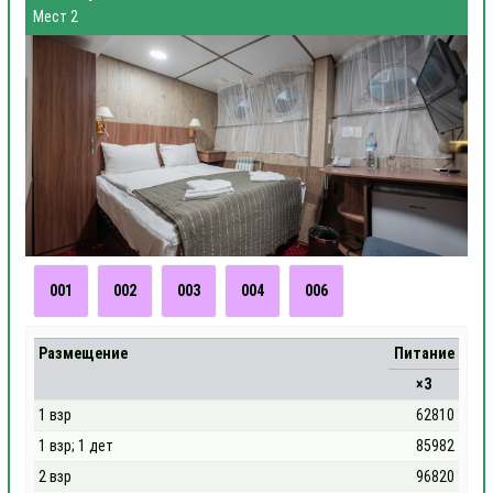
Мест 2
001
002
003
004
006
Размещение
Питание
×3
1 взр
62810
1 взр; 1 дет
85982
2 взр
96820