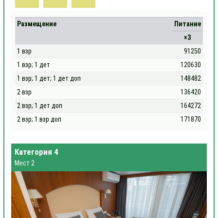
Размещение
Питание
×3
1 взр
91250
1 взр; 1 дет
120630
1 взр; 1 дет; 1 дет доп
148482
2 взр
136420
2 взр; 1 дет доп
164272
2 взр; 1 взр доп
171870
Категория 4
Мест 2