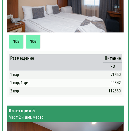
105
106
Размещение
Питание
×3
1 взр
71450
1 взр; 1 дет
99842
2 взр
112660
Категория 5
Мест 2 и доп. место