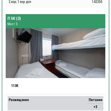
2 взр; 1 взр доп
142350
П 5К (3)
Мест 3
113К
Размещение
Питание
×3