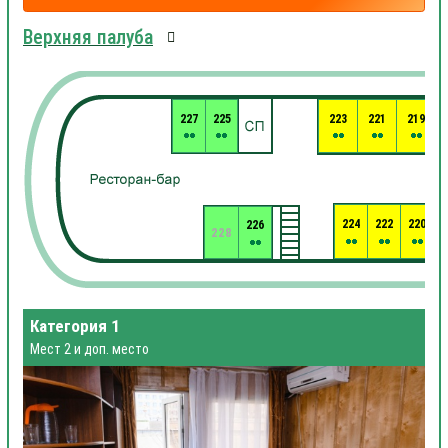
Верхняя палуба
227
225
223
221
219
224
222
220
226
2
228
Категория 1
Мест 2 и доп. место