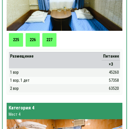
225
226
227
Размещение
Питание
×3
1 взр
45260
1 взр; 1 дет
57358
2 взр
63520
Категория 4
Мест 4