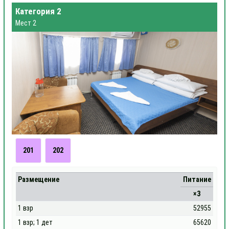
Категория 2
Мест 2
201
202
Размещение
Питание
×3
1 взр
52955
1 взр; 1 дет
65620