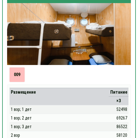
009
Размещение
Питание
×3
1 взр; 1 дет
52498
1 взр; 2 дет
69267
1 взр; 3 дет
86522
2 взр
58120