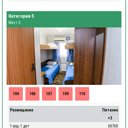
Категория 5
Мест 3
104
106
107
109
110
Размещение
Питание
×3
1 взр; 1 дет
60760