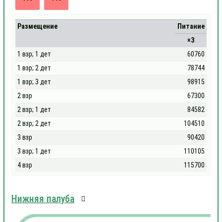
Размещение
Питание
×3
1 взр; 1 дет
60760
1 взр; 2 дет
78744
1 взр; 3 дет
98915
2 взр
67300
2 взр; 1 дет
84582
2 взр; 2 дет
104510
3 взр
90420
3 взр; 1 дет
110105
4 взр
115700
Нижняя палуба