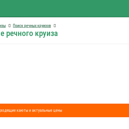
изы
Поиск речных круизов
е речного круиза
одходящие каюты и актуальные цены