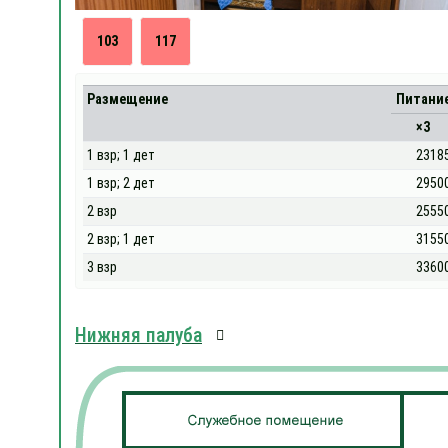
103
117
Размещение
Питани
×3
1 взр; 1 дет
2318
1 взр; 2 дет
2950
2 взр
2555
2 взр; 1 дет
3155
3 взр
3360
Нижняя палуба