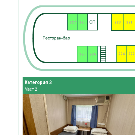
227
225
223
221
224
222
228
226
Категория 3
Мест 2