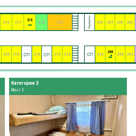
215
219
217
213
211
209
207
205
203
208
220
218
216
214
212
210
206
204
Категория 3
Мест 3