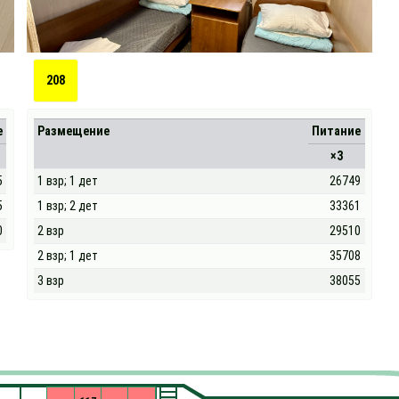
208
е
Размещение
Питание
×3
5
1 взр; 1 дет
26749
5
1 взр; 2 дет
33361
0
2 взр
29510
2 взр; 1 дет
35708
3 взр
38055