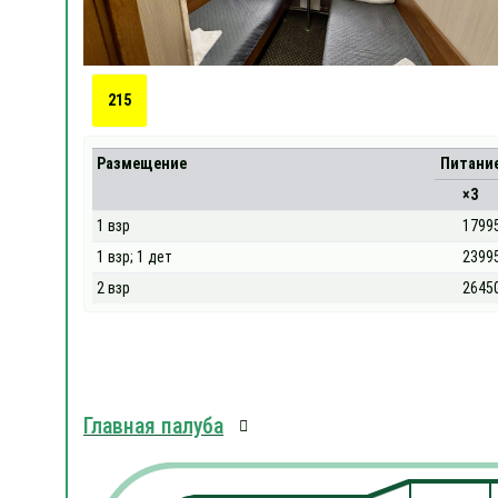
215
Размещение
Питани
×3
1 взр
1799
1 взр; 1 дет
2399
2 взр
2645
Главная палуба