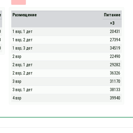
е
Размещение
Питание
×3
0
1 взр; 1 дет
20431
8
1 взр; 2 дет
27394
0
1 взр; 3 дет
34519
2 взр
22490
2 взр; 1 дет
29282
2 взр; 2 дет
36326
3 взр
31170
3 взр; 1 дет
38133
4 взр
39940