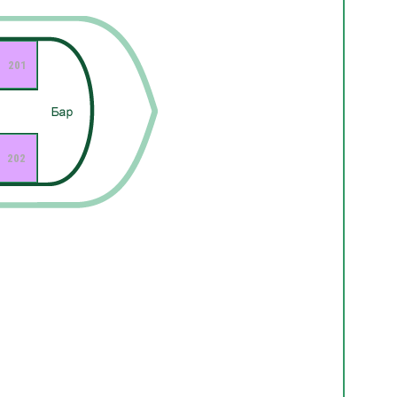
201
202