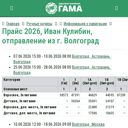
Главная
Речные круизы
Информация о навигации
Прайс 2026, Иван Кулибин,
отправление из г. Волгоград
07.06.2026 15:00 - 10.06.2026 08:00
Волгоград · Астрахань ·
Волгоград
25.06.2026 15:00 - 28.06.2026 08:00
Волгоград · Астрахань ·
Волгоград
Категория
1
1
1А
1Б
1В (2м
(1м)
(2м)
(2м+доп)
(2м+доп)
Основных мест
1
2
2
2
1
Взрослое, 3х питание
58572
47391
46629
44595
67209
Детское, 3х питание
—
36264
35691
34167
—
Взрослое, доп. место, 3x питание
—
—
22488
21219
—
Детское, доп. место, 3x питание
—
—
17586
16635
—
10.06.2026 12:00 - 18.06.2026 09:00
Волгоград · Москва