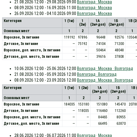
21.08.2026 12:00 - 29.08.2026 09:00
Волгоград · Москва
08.09.2026 12:00 - 16.09.2026 11:00
Волгоград · Москва
26.09.2026 12:00 - 04.10.2026 09:00
Волгоград · Москва
Категория
1 (1м)
1
1А
1Б
1В (
(2м)
(2м+доп)
(2м+доп)
Основных мест
1
2
2
2
1
Взрослое, 3х питание
119192
97896
96448
92576
13564
Детское, 3х питание
—
75192
74104
71200
Взрослое, доп. место, 3x питание
—
—
50464
48048
Детское, доп. место, 3x питание
—
—
39616
37808
10.06.2026 12:00 - 25.06.2026 12:00
Волгоград · Москва · Волгоград
21.08.2026 12:00 - 05.09.2026 12:00
Волгоград · Волгоград
08.09.2026 12:00 - 23.09.2026 12:00
Волгоград · Москва · Волгоград
Категория
1 (1м)
1 (2м)
1А
1Б
1В 
(2м+доп)
(2м+доп)
Основных мест
1
2
2
2
1
Взрослое, 3х питание
184035
153180
151080
145470
2078
Детское, 3х питание
—
118035
116460
112260
Взрослое, доп. место, 3x питание
—
—
84465
80955
Детское, доп. место, 3x питание
—
—
66495
63870
28.06.2026 12:00 - 06.07.2026 11:00
Волгоград · Москва