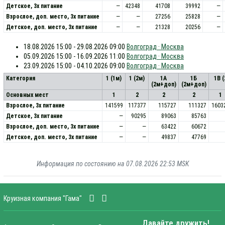
Детское, 3х питание
—
42348
41708
39992
—
Взрослое, доп. место, 3x питание
—
—
27256
25828
—
Детское, доп. место, 3x питание
—
—
21328
20256
—
18.08.2026 15:00 - 29.08.2026 09:00
Волгоград · Москва
05.09.2026 15:00 - 16.09.2026 11:00
Волгоград · Москва
23.09.2026 15:00 - 04.10.2026 09:00
Волгоград · Москва
Категория
1 (1м)
1 (2м)
1А
1Б
1В 
(2м+доп)
(2м+доп)
Основных мест
1
2
2
2
1
Взрослое, 3х питание
141599
117377
115727
111327
1603
Детское, 3х питание
—
90295
89063
85763
Взрослое, доп. место, 3x питание
—
—
63422
60672
Детское, доп. место, 3x питание
—
—
49837
47769
Информация по состоянию на 07.08.2026 22:53 MSK
Круизная компания "Гама"
Давайте дружить!