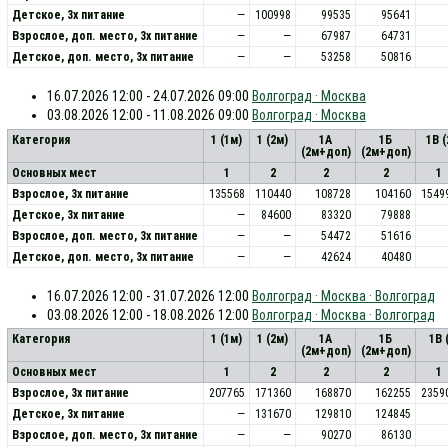
Детское, 3х питание
—
100998
99535
95641
Взрослое, доп. место, 3x питание
—
—
67987
64731
Детское, доп. место, 3x питание
—
—
53258
50816
16.07.2026 12:00 - 24.07.2026 09:00
Волгоград · Москва
03.08.2026 12:00 - 11.08.2026 09:00
Волгоград · Москва
Категория
1 (1м)
1 (2м)
1А
1Б
1В 
(2м+доп)
(2м+доп)
Основных мест
1
2
2
2
1
Взрослое, 3х питание
135568
110440
108728
104160
1549
Детское, 3х питание
—
84600
83320
79888
Взрослое, доп. место, 3x питание
—
—
54472
51616
Детское, доп. место, 3x питание
—
—
42624
40480
16.07.2026 12:00 - 31.07.2026 12:00
Волгоград · Москва · Волгоград
03.08.2026 12:00 - 18.08.2026 12:00
Волгоград · Москва · Волгоград
Категория
1 (1м)
1 (2м)
1А
1Б
1В 
(2м+доп)
(2м+доп)
Основных мест
1
2
2
2
1
Взрослое, 3х питание
207765
171360
168870
162255
2359
Детское, 3х питание
—
131670
129810
124845
Взрослое, доп. место, 3x питание
—
—
90270
86130