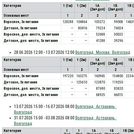
Категория
1 (1м)
1 (2м)
1А
1Б
1В 
(2м+доп)
(2м+доп)
Основных мест
1
2
2
2
1
Взрослое, 3х питание
128288
104864
103272
99008
1463
Детское, 3х питание
—
80416
79224
76024
Взрослое, доп. место, 3x питание
—
—
52688
50032
Детское, доп. место, 3x питание
—
—
41288
39296
28.06.2026 12:00 - 13.07.2026 12:00
Волгоград · Москва · Волгоград
Категория
1 (1м)
1 (2м)
1А
1Б
1В 
(2м+доп)
(2м+доп)
Основных мест
1
2
2
2
1
Взрослое, 3х питание
197220
163275
160965
154800
2234
Детское, 3х питание
—
125610
123870
119250
Взрослое, доп. место, 3x питание
—
—
87690
83820
Детское, доп. место, 3x питание
—
—
68925
66015
13.07.2026 15:00 - 16.07.2026 08:00
Волгоград · Астрахань ·
Волгоград
31.07.2026 15:00 - 03.08.2026 08:00
Волгоград · Астрахань ·
Волгоград
Категория
1
1
1А
1Б
1В (2м