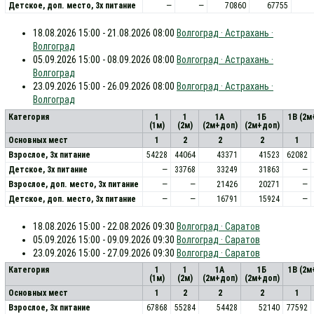
Детское, доп. место, 3x питание
—
—
70860
67755
18.08.2026 15:00 - 21.08.2026 08:00
Волгоград · Астрахань ·
Волгоград
05.09.2026 15:00 - 08.09.2026 08:00
Волгоград · Астрахань ·
Волгоград
23.09.2026 15:00 - 26.09.2026 08:00
Волгоград · Астрахань ·
Волгоград
Категория
1
1
1А
1Б
1В (2м
(1м)
(2м)
(2м+доп)
(2м+доп)
Основных мест
1
2
2
2
1
Взрослое, 3х питание
54228
44064
43371
41523
62082
Детское, 3х питание
—
33768
33249
31863
—
Взрослое, доп. место, 3x питание
—
—
21426
20271
—
Детское, доп. место, 3x питание
—
—
16791
15924
—
18.08.2026 15:00 - 22.08.2026 09:30
Волгоград · Саратов
05.09.2026 15:00 - 09.09.2026 09:30
Волгоград · Саратов
23.09.2026 15:00 - 27.09.2026 09:30
Волгоград · Саратов
Категория
1
1
1А
1Б
1В (2м
(1м)
(2м)
(2м+доп)
(2м+доп)
Основных мест
1
2
2
2
1
Взрослое, 3х питание
67868
55284
54428
52140
77592