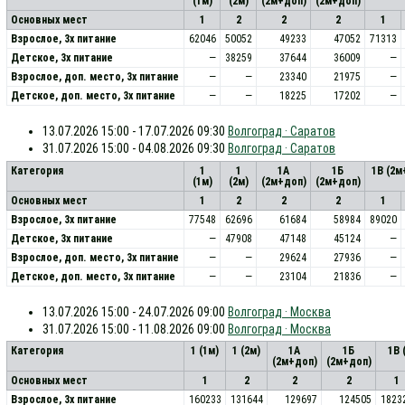
(1м)
(2м)
(2м+доп)
(2м+доп)
Основных мест
1
2
2
2
1
Взрослое, 3х питание
62046
50052
49233
47052
71313
Детское, 3х питание
—
38259
37644
36009
—
Взрослое, доп. место, 3x питание
—
—
23340
21975
—
Детское, доп. место, 3x питание
—
—
18225
17202
—
13.07.2026 15:00 - 17.07.2026 09:30
Волгоград · Саратов
31.07.2026 15:00 - 04.08.2026 09:30
Волгоград · Саратов
Категория
1
1
1А
1Б
1В (2м
(1м)
(2м)
(2м+доп)
(2м+доп)
Основных мест
1
2
2
2
1
Взрослое, 3х питание
77548
62696
61684
58984
89020
Детское, 3х питание
—
47908
47148
45124
—
Взрослое, доп. место, 3x питание
—
—
29624
27936
—
Детское, доп. место, 3x питание
—
—
23104
21836
—
13.07.2026 15:00 - 24.07.2026 09:00
Волгоград · Москва
31.07.2026 15:00 - 11.08.2026 09:00
Волгоград · Москва
Категория
1 (1м)
1 (2м)
1А
1Б
1В 
(2м+доп)
(2м+доп)
Основных мест
1
2
2
2
1
Взрослое, 3х питание
160233
131644
129697
124505
1823