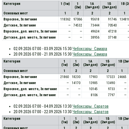
Категория
1 (1м)
1
1А
1Б
1В (
(2м)
(2м+доп)
(2м+доп)
Основных мест
1
2
2
2
1
Взрослое, 3х питание
118362
97066
95618
91746
13481
Детское, 3х питание
—
74532
73444
70540
Взрослое, доп. место, 3x питание
—
—
49634
47218
Детское, доп. место, 3x питание
—
—
38956
37148
02.09.2026 07:00 - 03.09.2026 15:30
Чебоксары · Самара
20.09.2026 07:00 - 21.09.2026 15:30
Чебоксары · Самара
Категория
1
1
1А
1Б
1В (2м
(1м)
(2м)
(2м+доп)
(2м+доп)
Основных мест
1
2
2
2
1
Взрослое, 3х питание
21860
18230
17983
17323
24665
Детское, 3х питание
—
14170
13985
13490
—
Взрослое, доп. место, 3x питание
—
—
10145
9733
—
Детское, доп. место, 3x питание
—
—
8106
7797
—
02.09.2026 07:00 - 04.09.2026 13:30
Чебоксары · Саратов
20.09.2026 07:00 - 22.09.2026 13:30
Чебоксары · Саратов
Категория
1
1
1А
1Б
1В (2м
(1м)
(2м)
(2м+доп)
(2м+доп)
Основных мест
1
2
2
2
1