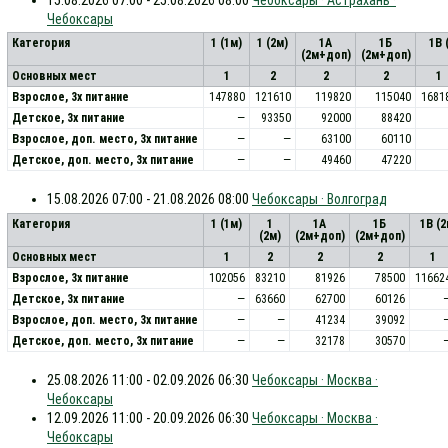
Чебоксары
Категория
1 (1м)
1 (2м)
1А
1Б
1В 
(2м+доп)
(2м+доп)
Основных мест
1
2
2
2
1
Взрослое, 3х питание
147880
121610
119820
115040
1681
Детское, 3х питание
—
93350
92000
88420
Взрослое, доп. место, 3x питание
—
—
63100
60110
Детское, доп. место, 3x питание
—
—
49460
47220
15.08.2026 07:00 - 21.08.2026 08:00
Чебоксары · Волгоград
Категория
1 (1м)
1
1А
1Б
1В (
(2м)
(2м+доп)
(2м+доп)
Основных мест
1
2
2
2
1
Взрослое, 3х питание
102056
83210
81926
78500
11662
Детское, 3х питание
—
63660
62700
60126
Взрослое, доп. место, 3x питание
—
—
41234
39092
Детское, доп. место, 3x питание
—
—
32178
30570
25.08.2026 11:00 - 02.09.2026 06:30
Чебоксары · Москва ·
Чебоксары
12.09.2026 11:00 - 20.09.2026 06:30
Чебоксары · Москва ·
Чебоксары