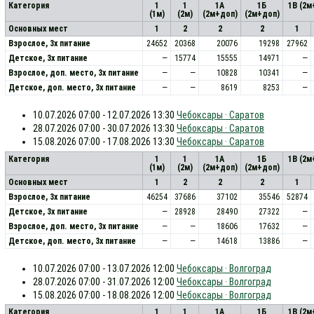
Категория
1
1
1А
1Б
1В (2м
(1м)
(2м)
(2м+доп)
(2м+доп)
Основных мест
1
2
2
2
1
Взрослое, 3х питание
24652
20368
20076
19298
27962
Детское, 3х питание
—
15774
15555
14971
—
Взрослое, доп. место, 3x питание
—
—
10828
10341
—
Детское, доп. место, 3x питание
—
—
8619
8253
—
10.07.2026 07:00 - 12.07.2026 13:30
Чебоксары · Саратов
28.07.2026 07:00 - 30.07.2026 13:30
Чебоксары · Саратов
15.08.2026 07:00 - 17.08.2026 13:30
Чебоксары · Саратов
Категория
1
1
1А
1Б
1В (2м
(1м)
(2м)
(2м+доп)
(2м+доп)
Основных мест
1
2
2
2
1
Взрослое, 3х питание
46254
37686
37102
35546
52874
Детское, 3х питание
—
28928
28490
27322
—
Взрослое, доп. место, 3x питание
—
—
18606
17632
—
Детское, доп. место, 3x питание
—
—
14618
13886
—
10.07.2026 07:00 - 13.07.2026 12:00
Чебоксары · Волгоград
28.07.2026 07:00 - 31.07.2026 12:00
Чебоксары · Волгоград
15.08.2026 07:00 - 18.08.2026 12:00
Чебоксары · Волгоград
Категория
1
1
1А
1Б
1В (2м