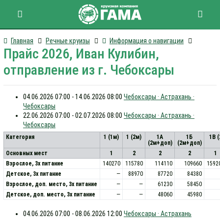
Главная
Речные круизы
Информация о навигации
Прайс 2026, Иван Кулибин,
отправление из г. Чебоксары
04.06.2026 07:00 - 14.06.2026 08:00
Чебоксары · Астрахань ·
Чебоксары
22.06.2026 07:00 - 02.07.2026 08:00
Чебоксары · Астрахань ·
Чебоксары
Категория
1 (1м)
1 (2м)
1А
1Б
1В 
(2м+доп)
(2м+доп)
Основных мест
1
2
2
2
1
Взрослое, 3х питание
140270
115780
114110
109660
1592
Детское, 3х питание
—
88970
87720
84380
Взрослое, доп. место, 3x питание
—
—
61230
58450
Детское, доп. место, 3x питание
—
—
48060
45980
04.06.2026 07:00 - 08.06.2026 12:00
Чебоксары · Астрахань