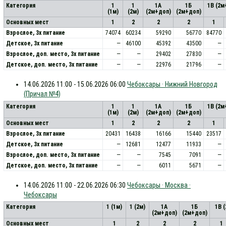
Категория
1
1
1А
1Б
1В (2м
(1м)
(2м)
(2м+доп)
(2м+доп)
Основных мест
1
2
2
2
1
Взрослое, 3х питание
74074
60234
59290
56770
84770
Детское, 3х питание
—
46100
45392
43500
—
Взрослое, доп. место, 3x питание
—
—
29402
27830
—
Детское, доп. место, 3x питание
—
—
22976
21796
—
14.06.2026 11:00 - 15.06.2026 06:00
Чебоксары · Нижний Новгород
(Причал №4)
Категория
1
1
1А
1Б
1В (2м
(1м)
(2м)
(2м+доп)
(2м+доп)
Основных мест
1
2
2
2
1
Взрослое, 3х питание
20431
16438
16166
15440
23517
Детское, 3х питание
—
12681
12477
11933
—
Взрослое, доп. место, 3x питание
—
—
7545
7091
—
Детское, доп. место, 3x питание
—
—
6011
5671
—
14.06.2026 11:00 - 22.06.2026 06:30
Чебоксары · Москва ·
Чебоксары
Категория
1 (1м)
1 (2м)
1А
1Б
1В 
(2м+доп)
(2м+доп)
Основных мест
1
2
2
2
1