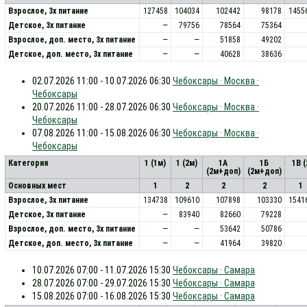
Взрослое, 3х питание
127458
104034
102442
98178
1455
Детское, 3х питание
—
79756
78564
75364
Взрослое, доп. место, 3x питание
—
—
51858
49202
Детское, доп. место, 3x питание
—
—
40628
38636
02.07.2026 11:00 - 10.07.2026 06:30
Чебоксары · Москва ·
Чебоксары
20.07.2026 11:00 - 28.07.2026 06:30
Чебоксары · Москва ·
Чебоксары
07.08.2026 11:00 - 15.08.2026 06:30
Чебоксары · Москва ·
Чебоксары
Категория
1 (1м)
1 (2м)
1А
1Б
1В 
(2м+доп)
(2м+доп)
Основных мест
1
2
2
2
1
Взрослое, 3х питание
134738
109610
107898
103330
1541
Детское, 3х питание
—
83940
82660
79228
Взрослое, доп. место, 3x питание
—
—
53642
50786
Детское, доп. место, 3x питание
—
—
41964
39820
10.07.2026 07:00 - 11.07.2026 15:30
Чебоксары · Самара
28.07.2026 07:00 - 29.07.2026 15:30
Чебоксары · Самара
15.08.2026 07:00 - 16.08.2026 15:30
Чебоксары · Самара