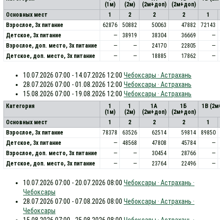
(1м)
(2м)
(2м+доп)
(2м+доп)
Основных мест
1
2
2
2
1
Взрослое, 3х питание
62876
50882
50063
47882
72143
Детское, 3х питание
—
38919
38304
36669
—
Взрослое, доп. место, 3x питание
—
—
24170
22805
—
Детское, доп. место, 3x питание
—
—
18885
17862
—
10.07.2026 07:00 - 14.07.2026 12:00
Чебоксары · Астрахань
28.07.2026 07:00 - 01.08.2026 12:00
Чебоксары · Астрахань
15.08.2026 07:00 - 19.08.2026 12:00
Чебоксары · Астрахань
Категория
1
1
1А
1Б
1В (2м
(1м)
(2м)
(2м+доп)
(2м+доп)
Основных мест
1
2
2
2
1
Взрослое, 3х питание
78378
63526
62514
59814
89850
Детское, 3х питание
—
48568
47808
45784
—
Взрослое, доп. место, 3x питание
—
—
30454
28766
—
Детское, доп. место, 3x питание
—
—
23764
22496
—
10.07.2026 07:00 - 20.07.2026 08:00
Чебоксары · Астрахань ·
Чебоксары
28.07.2026 07:00 - 07.08.2026 08:00
Чебоксары · Астрахань ·
Чебоксары
15.08.2026 07:00 - 25.08.2026 08:00
Чебоксары · Астрахань ·