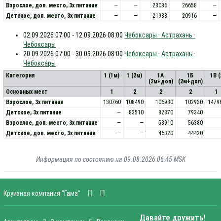
Взрослое, доп. место, 3x питание
—
—
28086
26658
—
Детское, доп. место, 3x питание
—
—
21988
20916
—
02.09.2026 07:00 - 12.09.2026 08:00
Чебоксары · Астрахань ·
Чебоксары
20.09.2026 07:00 - 30.09.2026 08:00
Чебоксары · Астрахань ·
Чебоксары
Категория
1 (1м)
1 (2м)
1А
1Б
1В 
(2м+доп)
(2м+доп)
Основных мест
1
2
2
2
1
Взрослое, 3х питание
130760
108490
106980
102930
1479
Детское, 3х питание
—
83510
82370
79340
Взрослое, доп. место, 3x питание
—
—
58910
56380
Детское, доп. место, 3x питание
—
—
46320
44420
Информация по состоянию на 09.08.2026 06:45 MSK
Круизная компания "Гама"
Давайте дружить!