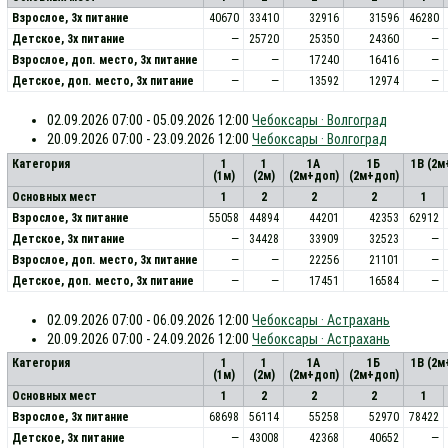
Взрослое, 3х питание
40670
33410
32916
31596
46280
Детское, 3х питание
—
25720
25350
24360
—
Взрослое, доп. место, 3x питание
—
—
17240
16416
—
Детское, доп. место, 3x питание
—
—
13592
12974
—
02.09.2026 07:00 - 05.09.2026 12:00
Чебоксары · Волгоград
20.09.2026 07:00 - 23.09.2026 12:00
Чебоксары · Волгоград
Категория
1
1
1А
1Б
1В (2м
(1м)
(2м)
(2м+доп)
(2м+доп)
Основных мест
1
2
2
2
1
Взрослое, 3х питание
55058
44894
44201
42353
62912
Детское, 3х питание
—
34428
33909
32523
—
Взрослое, доп. место, 3x питание
—
—
22256
21101
—
Детское, доп. место, 3x питание
—
—
17451
16584
—
02.09.2026 07:00 - 06.09.2026 12:00
Чебоксары · Астрахань
20.09.2026 07:00 - 24.09.2026 12:00
Чебоксары · Астрахань
Категория
1
1
1А
1Б
1В (2м
(1м)
(2м)
(2м+доп)
(2м+доп)
Основных мест
1
2
2
2
1
Взрослое, 3х питание
68698
56114
55258
52970
78422
Детское, 3х питание
—
43008
42368
40652
—