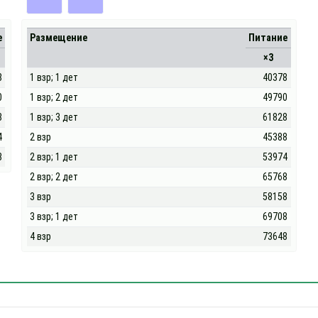
е
Размещение
Питание
×3
8
1 взр; 1 дет
40378
0
1 взр; 2 дет
49790
8
1 взр; 3 дет
61828
4
2 взр
45388
8
2 взр; 1 дет
53974
2 взр; 2 дет
65768
3 взр
58158
3 взр; 1 дет
69708
4 взр
73648