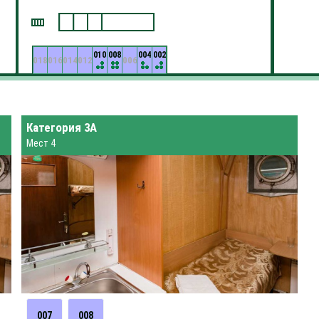
010
008
004
002
018
016
014
012
006
Категория 3А
Мест 4
007
008