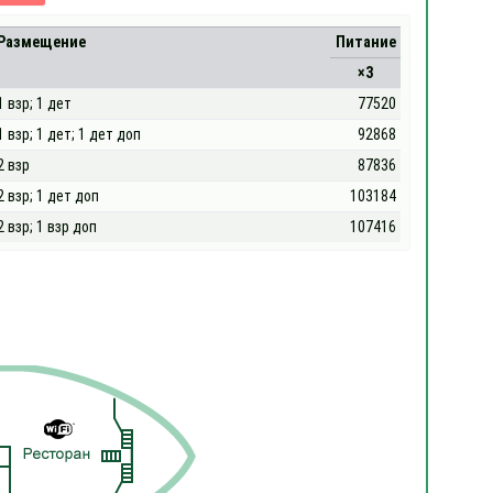
Размещение
Питание
×3
1 взр; 1 дет
77520
1 взр; 1 дет; 1 дет доп
92868
2 взр
87836
2 взр; 1 дет доп
103184
2 взр; 1 взр доп
107416