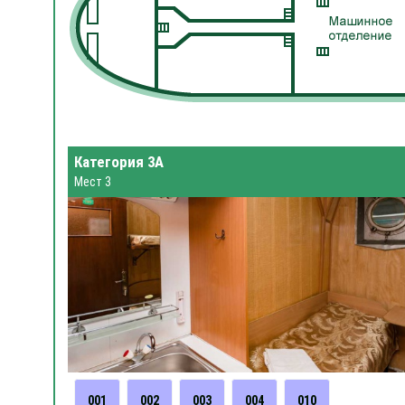
Категория 3А
Мест 3
001
002
003
004
010