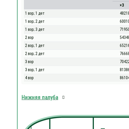
×3
1 взр; 1 дет
4821
1 взр; 2 дет
6001
1 взр; 3 дет
7195
2 взр
5434
2 взр; 1 дет
6521
2 взр; 2 дет
7666
3 взр
7042
3 взр; 1 дет
8138
4 взр
8610
Нижняя палуба