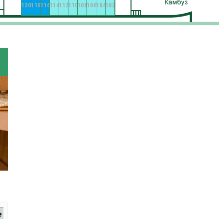
120
118
116
114
112
110
108
106
104
102
е