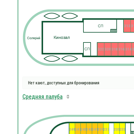
313
3
322
320
318
316
314
Нет кают, доступных для бронирования
Средняя палуба
249
247
245
243
241
239
237
235
233