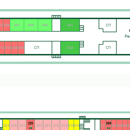
11
309
307
305
303
301
312
310
308
306
302
225
209
231
229
227
223
221
219
217
215
213
211
207
205
203
2