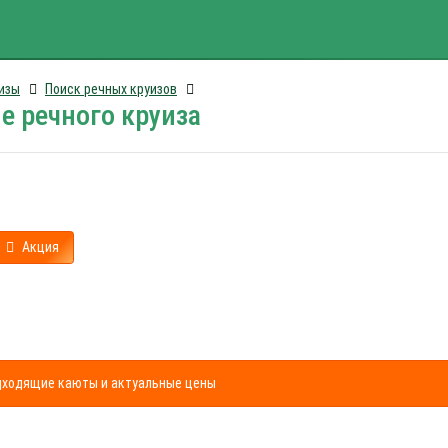
изы
Поиск речных круизов
е речного круиза
Акция
одходящие каюты и актуальные цены