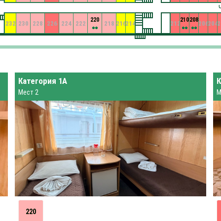
220
210
208
232
230
228
226
224
222
218
216
214
212
206
204
2
Категория 1А
К
Мест 2
М
220