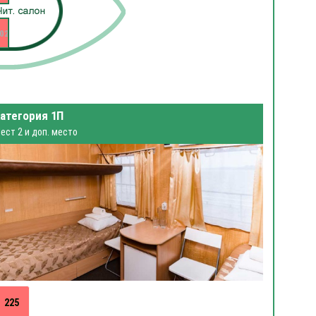
02
атегория 1П
ест 2 и доп. место
225