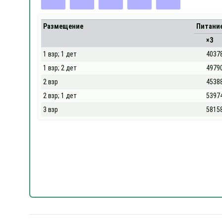
Размещение
Питани
×3
1 взр; 1 дет
4037
1 взр; 2 дет
4979
2 взр
4538
2 взр; 1 дет
5397
3 взр
5815