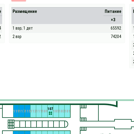
е
Размещение
Питание
×3
4
1 взр; 1 дет
65592
2
2 взр
74204
107
119
117
115
113
111
109
105
103
101