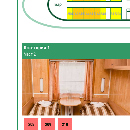
250
248
246
244
242
240
238
236
234
Категория 1
Мест 2
208
209
210