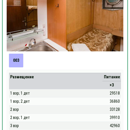
003
Размещение
Питание
×3
1 взр; 1 дет
29518
1 взр; 2 дет
36860
2 взр
33128
2 взр; 1 дет
39910
3 взр
42960