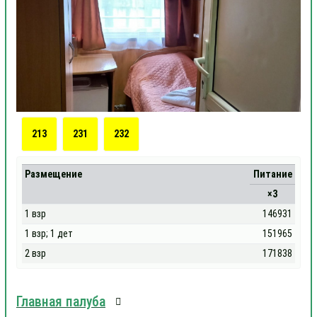
213
231
232
Размещение
Питание
×3
1 взр
146931
1 взр; 1 дет
151965
2 взр
171838
Главная палуба