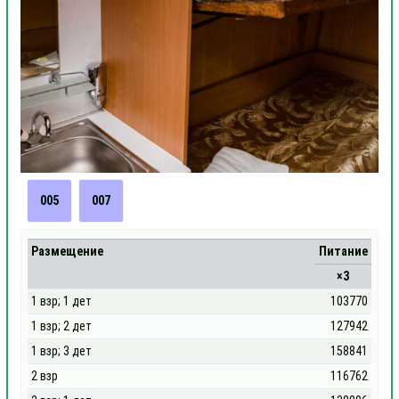
005
007
Размещение
Питание
×3
1 взр; 1 дет
103770
1 взр; 2 дет
127942
1 взр; 3 дет
158841
2 взр
116762