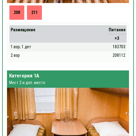
208
211
Размещение
Питание
×3
1 взр; 1 дет
183703
2 взр
208112
Категория 1А
Мест 2 и доп. место