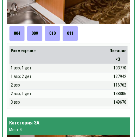
004
009
010
011
Размещение
Питание
×3
1 взр; 1 дет
103770
1 взр; 2 дет
127942
2 взр
116762
2 взр; 1 дет
138806
3 взр
149670
Категория 3А
Мест 4