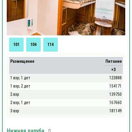
101
104
114
Размещение
Питание
×3
1 взр; 1 дет
123888
1 взр; 2 дет
154171
2 взр
139750
2 взр; 1 дет
167660
3 взр
181149
Нижняя палуба