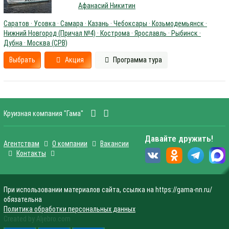
Афанасий Никитин
Саратов · Усовка · Самара · Казань · Чебоксары · Козьмодемьянск ·
Нижний Новгород (Причал №4) · Кострома · Ярославль · Рыбинск ·
Дубна · Москва (СРВ)
Выбрать
Акция
Программа тура
Круизная компания "Гама"
Давайте дружить!
Агентствам
О компании
Вакансии
Контакты
При использовании материалов сайта, ссылка на https://gama-nn.ru/
обязательна
Политика обработки персональных данных
Created by Aljebro.com