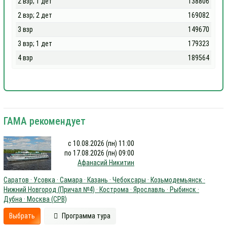
2 взр; 1 дет
138806
2 взр; 2 дет
169082
3 взр
149670
3 взр; 1 дет
179323
4 взр
189564
ГАМА рекомендует
с 10.08.2026 (пн) 11:00
по 17.08.2026 (пн) 09:00
Афанасий Никитин
Саратов · Усовка · Самара · Казань · Чебоксары · Козьмодемьянск ·
Нижний Новгород (Причал №4) · Кострома · Ярославль · Рыбинск ·
Дубна · Москва (СРВ)
Выбрать
Программа тура