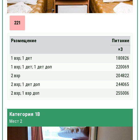
221
Размещение
Питание
×3
1 взр; 1 дет
180826
1 взр; 1 дет; 1 дет доп
220069
2 взр
204822
2 взр; 1 дет доп
244065
2 взр; 1 взр доп
255006
Категория 1В
Мест 2