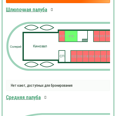
Шлюпочная палуба
317
315
313
311
309
322
320
318
316
314
312
310
3
Нет кают, доступных для бронирования
Средняя палуба