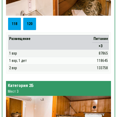
118
120
Размещение
Питание
×3
1 взр
87865
1 взр; 1 дет
118645
2 взр
133758
Категория 2Б
Мест 3