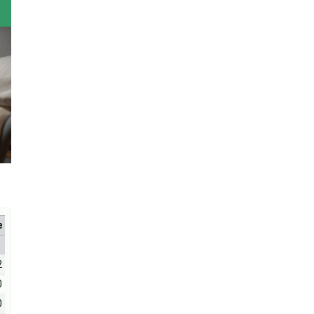
е
2
0
0