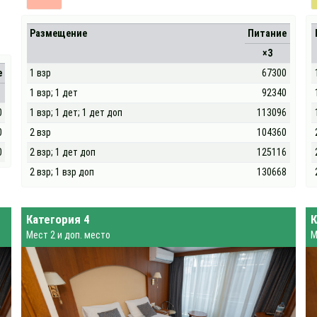
Размещение
Питание
×3
е
1 взр
67300
1 взр; 1 дет
92340
0
1 взр; 1 дет; 1 дет доп
113096
0
2 взр
104360
0
2 взр; 1 дет доп
125116
2 взр; 1 взр доп
130668
Категория 4
К
Мест 2 и доп. место
М