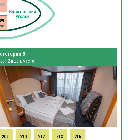
202
201
атегория 3
ест 2 и доп. место
209
210
212
213
216