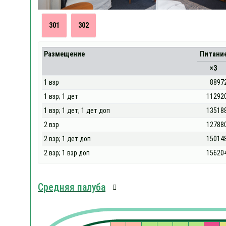
301
302
Размещение
Питани
×3
1 взр
8897
1 взр; 1 дет
11292
1 взр; 1 дет; 1 дет доп
13518
2 взр
12788
2 взр; 1 дет доп
15014
2 взр; 1 взр доп
15620
Средняя палуба