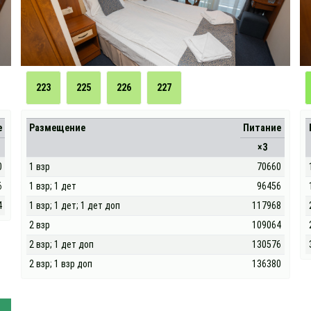
223
225
226
227
е
Размещение
Питание
×3
0
1 взр
70660
6
1 взр; 1 дет
96456
4
1 взр; 1 дет; 1 дет доп
117968
2 взр
109064
2 взр; 1 дет доп
130576
2 взр; 1 взр доп
136380