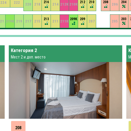
216
212
210
208
204
224
222
220
218
214
212К
210К
206
213
209К
209
203
21
219К
219
217
215
211
211К
207
205
Категория 2
К
Мест 2 и доп. место
М
208