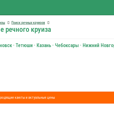
изы
Поиск речных круизов
е речного круиза
новск · Тетюши · Казань · Чебоксары · Нижний Новг
одходящие каюты и актуальные цены