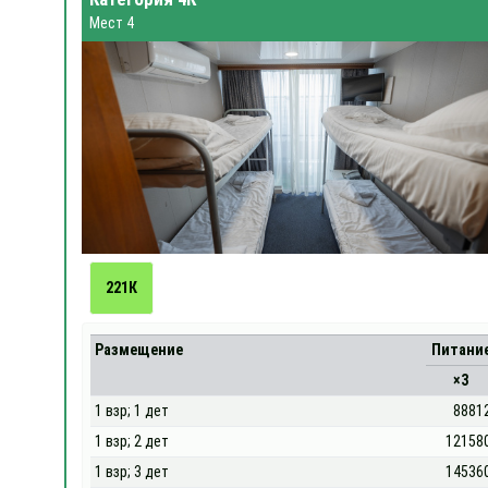
Мест 4
221К
Размещение
Питани
×3
1 взр; 1 дет
8881
1 взр; 2 дет
12158
1 взр; 3 дет
14536