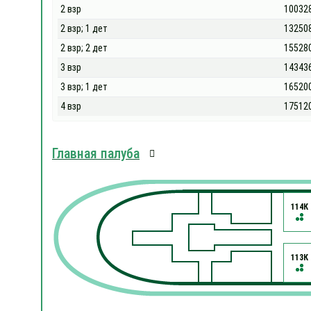
2 взр
10032
2 взр; 1 дет
13250
2 взр; 2 дет
15528
3 взр
14343
3 взр; 1 дет
16520
4 взр
17512
Главная палуба
114К
113К