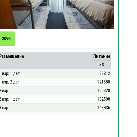
209К
Размещение
Питание
×3
1 взр; 1 дет
88812
1 взр; 2 дет
121580
2 взр
100328
2 взр; 1 дет
132508
3 взр
143436