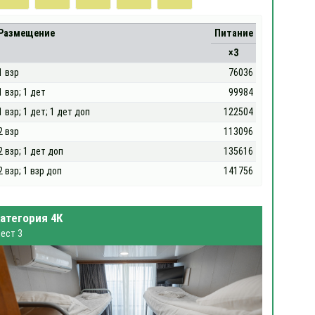
Размещение
Питание
×3
1 взр
76036
1 взр; 1 дет
99984
1 взр; 1 дет; 1 дет доп
122504
2 взр
113096
2 взр; 1 дет доп
135616
2 взр; 1 взр доп
141756
атегория 4К
ест 3