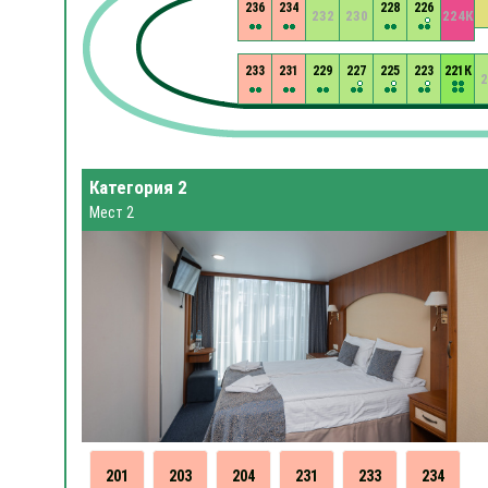
236
234
228
226
232
230
224К
233
231
229
227
225
223
221К
2
Категория 2
Мест 2
201
203
204
231
233
234