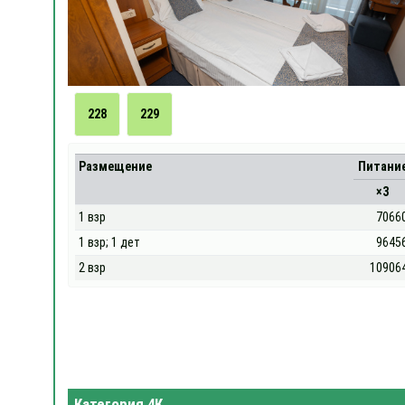
228
229
Размещение
Питани
×3
1 взр
7066
1 взр; 1 дет
9645
2 взр
10906
Категория 4К