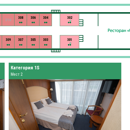
308
306
304
302
310
309
307
305
303
301
Категория 1S
Мест 2