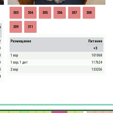
303
304
305
306
307
308
309
311
е
2
Размещение
Питание
0
×3
8
1 взр
101068
0
1 взр; 1 дет
117624
8
2 взр
133256
4