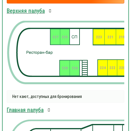
Верхняя палуба
227
225
223
221
219
224
222
220
2
228
226
Нет кают, доступных для бронирования
Главная палуба