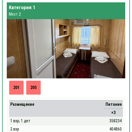
Категория 1
Мест 2
201
205
Размещение
Питание
×3
1 взр; 1 дет
358234
2 взр
404860