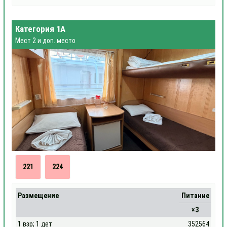
Категория 1А
Мест 2 и доп. место
221
224
Размещение
Питание
×3
1 взр; 1 дет
352564