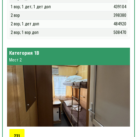
1 взр; 1 дет; 1 дет доп
439104
2 взр
398380
2 взр; 1 дет доп
484920
2 взр; 1 взр доп
508470
Категория 1В
Мест 2
231