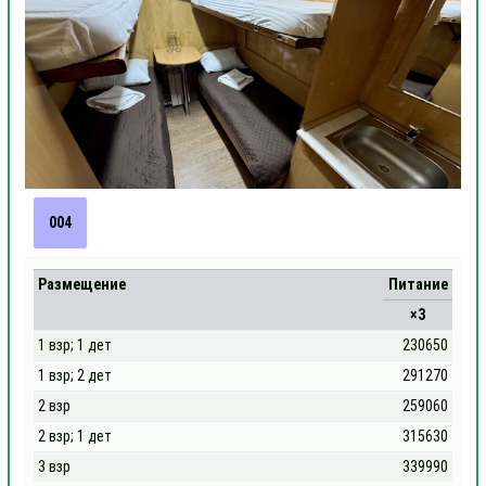
004
Размещение
Питание
×3
1 взр; 1 дет
230650
1 взр; 2 дет
291270
2 взр
259060
2 взр; 1 дет
315630
3 взр
339990