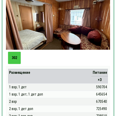
302
Размещение
Питание
×3
1 взр; 1 дет
590704
1 взр; 1 дет; 1 дет доп
645654
2 взр
670540
2 взр; 1 дет доп
725490