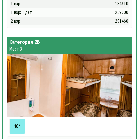
1 взр
184610
1 взр; 1 дет
259000
2 взр
291460
Категория 2Б
Мест 3
104