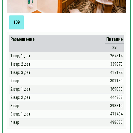
109
Размещение
Питание
×3
1 взр; 1 дет
267514
1 взр; 2 дет
339870
1 взр; 3 дет
417122
2 взр
301180
2 взр; 1 дет
369090
2 взр; 2 дет
444308
3 взр
398310
3 взр; 1 дет
471494
4 взр
498680