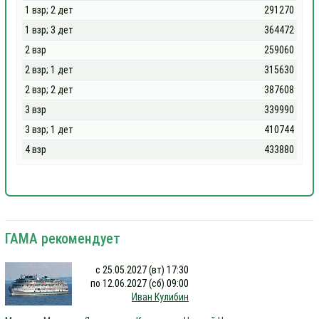
1 взр; 2 дет
291270
1 взр; 3 дет
364472
2 взр
259060
2 взр; 1 дет
315630
2 взр; 2 дет
387608
3 взр
339990
3 взр; 1 дет
410744
4 взр
433880
ГАМА рекомендует
с 25.05.2027 (вт) 17:30
по 12.06.2027 (сб) 09:00
Иван Кулибин