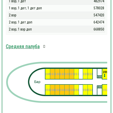
1 взр; 1 дет
482974
1 взр; 1 дет; 1 дет доп
578028
2 взр
547420
2 взр; 1 дет доп
642474
2 взр; 1 взр доп
668850
Средняя палуба
231
249
247
245
243
241
239
237
235
233
22
250
248
246
244
242
240
238
236
234
232
23