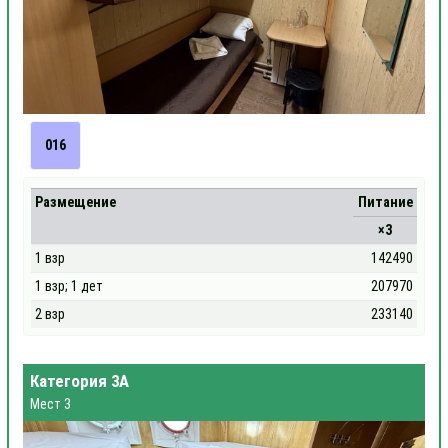
016
Размещение
Питание
×3
1 взр
142490
1 взр; 1 дет
207970
2 взр
233140
Категория 3А
Мест 3