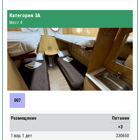
Категория 3А
Мест 4
007
Размещение
Питание
×3
1 взр; 1 дет
230650