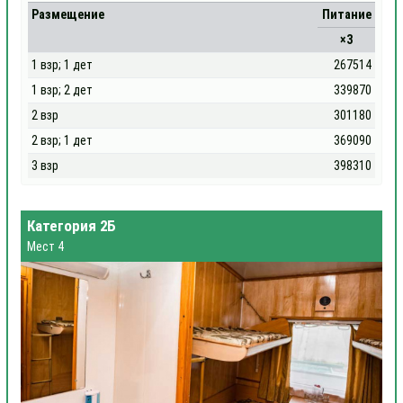
Размещение
Питание
×3
1 взр; 1 дет
267514
1 взр; 2 дет
339870
2 взр
301180
2 взр; 1 дет
369090
3 взр
398310
Категория 2Б
Мест 4