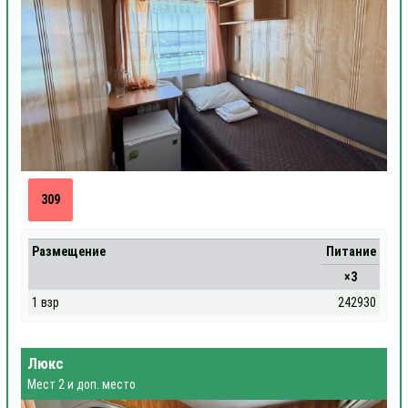
309
Размещение
Питание
×3
1 взр
242930
Люкс
Мест 2 и доп. место