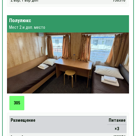
2 взр; 1 взр доп
738510
Полулюкс
Мест 2 и доп. место
305
Размещение
Питание
×3