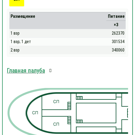
Размещение
Питание
×3
1 взр
262370
1 взр; 1 дет
301534
2 взр
340060
Главная палуба
1
1