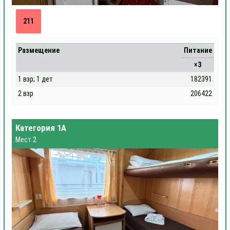
211
Размещение
Питание
×3
1 взр; 1 дет
182391
2 взр
206422
Категория 1А
Мест 2