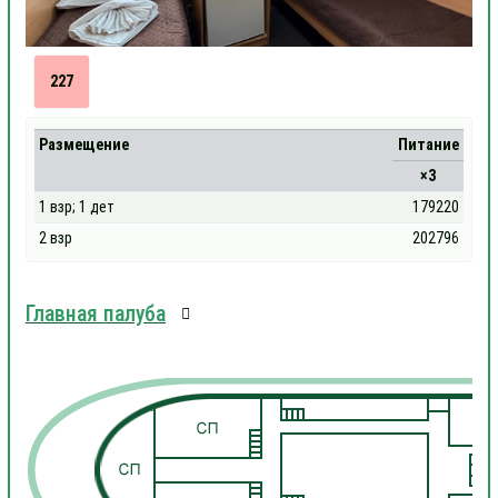
227
Размещение
Питание
×3
1 взр; 1 дет
179220
2 взр
202796
Главная палуба
1