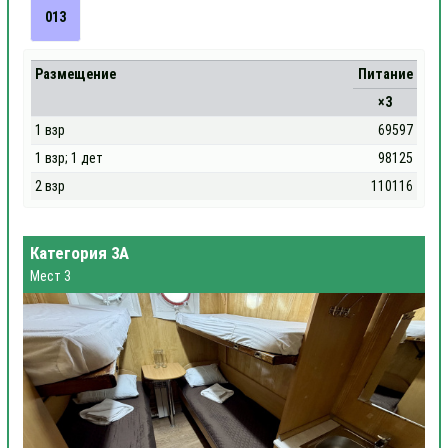
013
Размещение
Питание
×3
1 взр
69597
1 взр; 1 дет
98125
2 взр
110116
Категория 3А
Мест 3