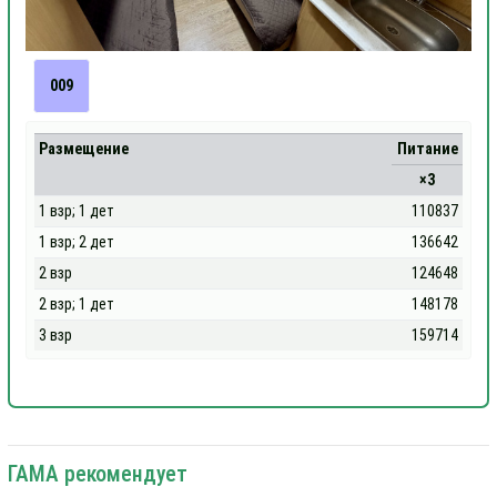
009
Размещение
Питание
×3
1 взр; 1 дет
110837
1 взр; 2 дет
136642
2 взр
124648
2 взр; 1 дет
148178
3 взр
159714
ГАМА рекомендует