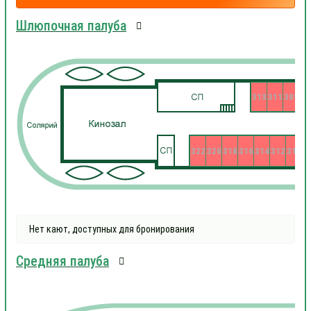
Шлюпочная палуба
313
311
309
322
320
318
316
314
312
310
3
Нет кают, доступных для бронирования
Средняя палуба