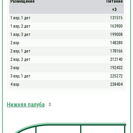
Размещение
Питание
×3
1 взр; 1 дет
131515
1 взр; 2 дет
163900
1 взр; 3 дет
199008
2 взр
148280
2 взр; 1 дет
178166
2 взр; 2 дет
212140
3 взр
192432
3 взр; 1 дет
225272
4 взр
238404
Нижняя палуба