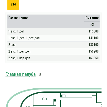
244
Размещение
Питание
×3
1 взр; 1 дет
115000
1 взр; 1 дет; 1 дет доп
141100
2 взр
130100
2 взр; 1 дет доп
156200
2 взр; 1 взр доп
163350
Главная палуба
1