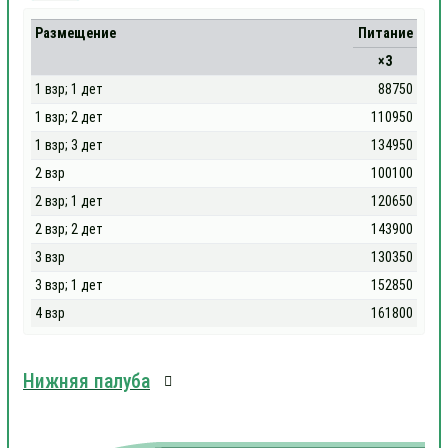
Размещение
Питание
×3
1 взр; 1 дет
88750
1 взр; 2 дет
110950
1 взр; 3 дет
134950
2 взр
100100
2 взр; 1 дет
120650
2 взр; 2 дет
143900
3 взр
130350
3 взр; 1 дет
152850
4 взр
161800
Нижняя палуба