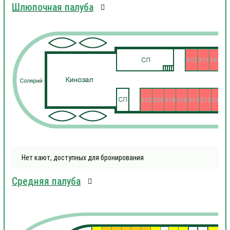
Шлюпочная палуба
313
311
309
322
320
318
316
314
312
310
3
Нет кают, доступных для бронирования
Средняя палуба