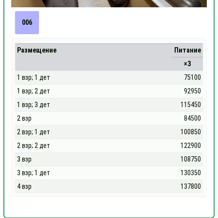
006
Размещение
Питание
×3
1 взр; 1 дет
75100
1 взр; 2 дет
92950
1 взр; 3 дет
115450
2 взр
84500
2 взр; 1 дет
100850
2 взр; 2 дет
122900
3 взр
108750
3 взр; 1 дет
130350
4 взр
137800