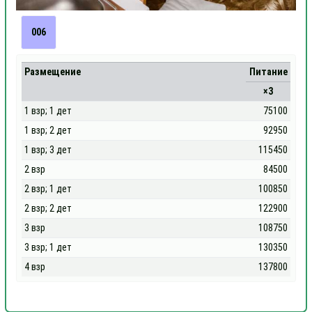
006
Размещение
Питание
×3
1 взр; 1 дет
75100
1 взр; 2 дет
92950
1 взр; 3 дет
115450
2 взр
84500
2 взр; 1 дет
100850
2 взр; 2 дет
122900
3 взр
108750
3 взр; 1 дет
130350
4 взр
137800