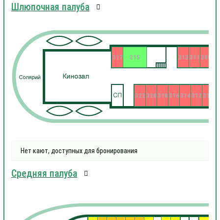
Шлюпочная палуба
317
315
313
311
309
322
320
318
316
314
312
310
3
Нет кают, доступных для бронирования
Средняя палуба