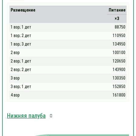
Размещение
Питание
×3
1 взр; 1 дет
88750
1 взр; 2 дет
110950
1 взр; 3 дет
134950
2 взр
100100
2 взр; 1 дет
120650
2 взр; 2 дет
143900
3 взр
130350
3 взр; 1 дет
152850
4 взр
161800
Нижняя палуба