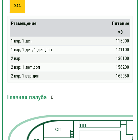
244
Размещение
Питание
×3
1 взр; 1 дет
115000
1 взр; 1 дет; 1 дет доп
141100
2 взр
130100
2 взр; 1 дет доп
156200
2 взр; 1 взр доп
163350
Главная палуба
1