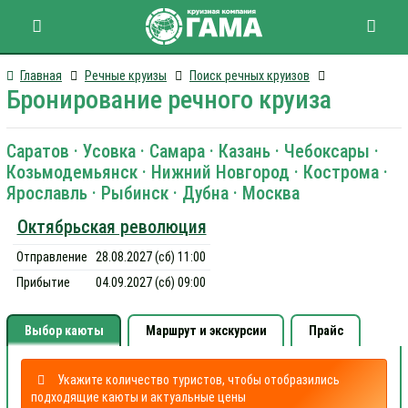
Главная
Речные круизы
Поиск речных круизов
Бронирование речного круиза
Саратов · Усовка · Самара · Казань · Чебоксары ·
Козьмодемьянск · Нижний Новгород · Кострома ·
Ярославль · Рыбинск · Дубна · Москва
Октябрьская революция
Отправление
28.08.2027 (сб) 11:00
Прибытие
04.09.2027 (сб) 09:00
Выбор каюты
Маршрут и экскурсии
Прайс
Укажите количество туристов, чтобы отобразились
подходящие каюты и актуальные цены