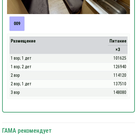
009
Размещение
Питание
×3
1 взр; 1 дет
101625
1 взр; 2 дет
126940
2 взр
114120
2 взр; 1 дет
137510
3 взр
148080
ГАМА рекомендует