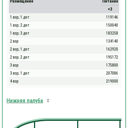
Размещение
Питание
×3
1 взр; 1 дет
119146
1 взр; 2 дет
150040
1 взр; 3 дет
183258
2 взр
134140
2 взр; 1 дет
162920
2 взр; 2 дет
195172
3 взр
175800
3 взр; 1 дет
207086
4 взр
219000
Нижняя палуба