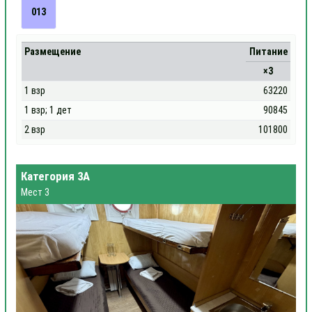
013
Размещение
Питание
×3
1 взр
63220
1 взр; 1 дет
90845
2 взр
101800
Категория 3А
Мест 3