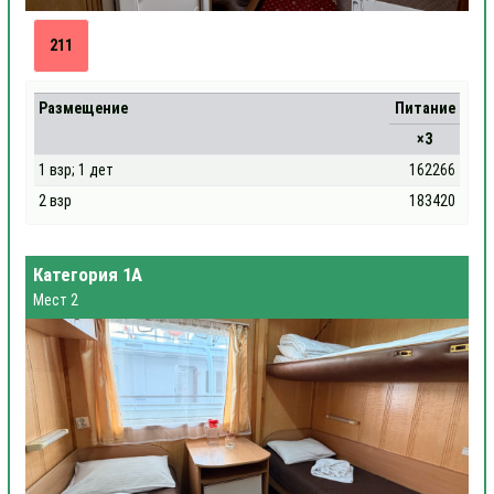
211
Размещение
Питание
×3
1 взр; 1 дет
162266
2 взр
183420
Категория 1А
Мест 2