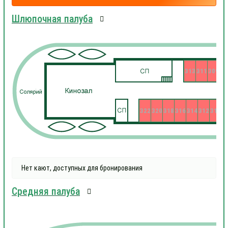
Шлюпочная палуба
313
311
309
322
320
318
316
314
312
310
3
Нет кают, доступных для бронирования
Средняя палуба