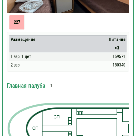
227
Размещение
Питание
×3
1 взр; 1 дет
159571
2 взр
180340
Главная палуба
1