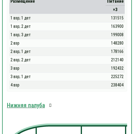
Размещение
Питание
×3
1 взр; 1 дет
131515
1 взр; 2 дет
163900
1 взр; 3 дет
199008
2 взр
148280
2 взр; 1 дет
178166
2 взр; 2 дет
212140
3 взр
192432
3 взр; 1 дет
225272
4 взр
238404
Нижняя палуба