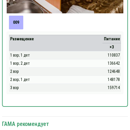
009
Размещение
Питание
×3
1 взр; 1 дет
110837
1 взр; 2 дет
136642
2 взр
124648
2 взр; 1 дет
148178
3 взр
159714
ГАМА рекомендует