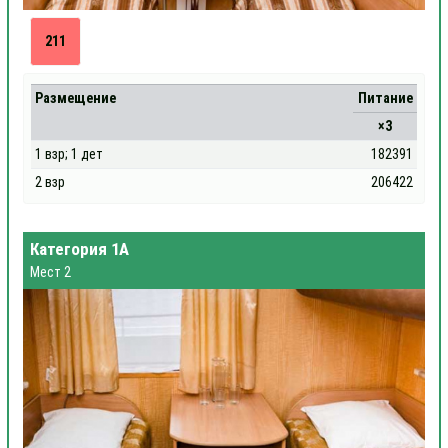
211
Размещение
Питание
×3
1 взр; 1 дет
182391
2 взр
206422
Категория 1А
Мест 2