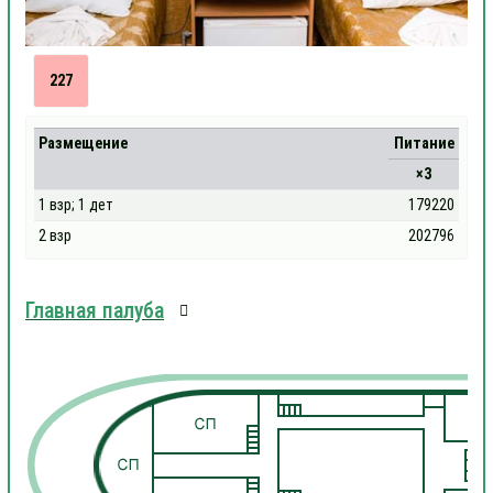
227
Размещение
Питание
×3
1 взр; 1 дет
179220
2 взр
202796
Главная палуба
1