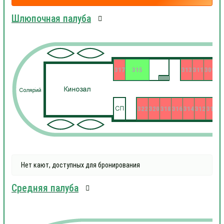
Шлюпочная палуба
317
315
313
311
309
322
320
318
316
314
312
310
3
Нет кают, доступных для бронирования
Средняя палуба