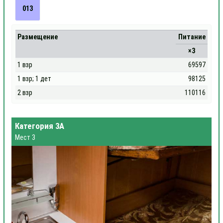
013
Размещение
Питание
×3
1 взр
69597
1 взр; 1 дет
98125
2 взр
110116
Категория 3А
Мест 3