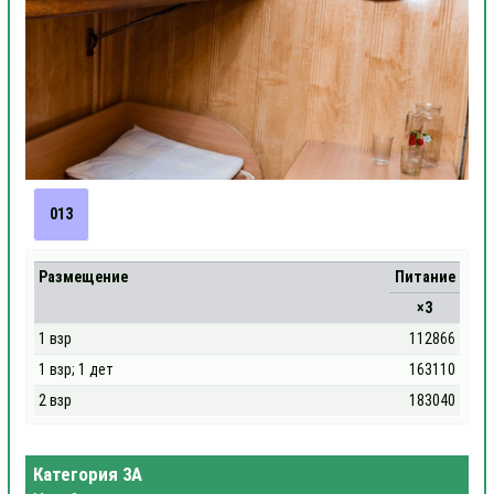
013
Размещение
Питание
×3
1 взр
112866
1 взр; 1 дет
163110
2 взр
183040
Категория 3А