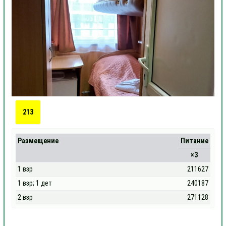
213
Размещение
Питание
×3
1 взр
211627
1 взр; 1 дет
240187
2 взр
271128