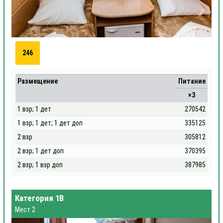
246
Размещение
Питание
×3
1 взр; 1 дет
270542
1 взр; 1 дет; 1 дет доп
335125
2 взр
305812
2 взр; 1 дет доп
370395
2 взр; 1 взр доп
387985
Категория 1В
Мест 2