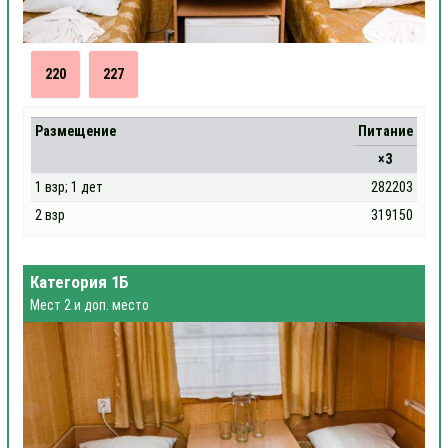
220
227
Размещение
Питание
×3
1 взр; 1 дет
282203
2 взр
319150
Категория 1Б
Мест 2 и доп. место