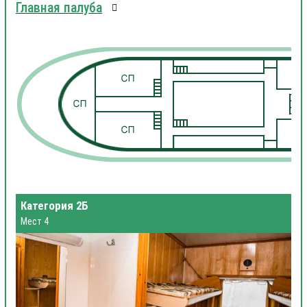
Главная палуба
1
1
Категория 2Б
Мест 4