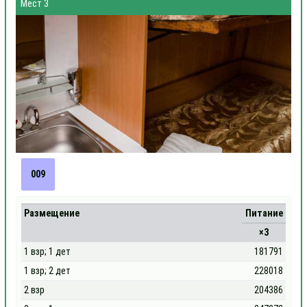
Мест 3
009
Размещение
Питание
×3
1 взр; 1 дет
181791
1 взр; 2 дет
228018
2 взр
204386