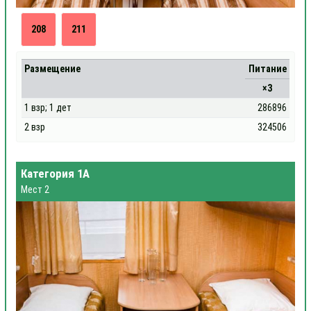
208
211
Размещение
Питание
×3
1 взр; 1 дет
286896
2 взр
324506
Категория 1А
Мест 2