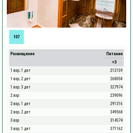
107
Размещение
Питание
×3
1 взр; 1 дет
212159
1 взр; 2 дет
268058
1 взр; 3 дет
327974
2 взр
239096
2 взр; 1 дет
291316
2 взр; 2 дет
349568
3 взр
314574
3 взр; 1 дет
371162