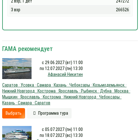
2 взр; 1 дет
247272
3 взр
266526
ГАМА рекомендует
с 29.06.2027 (вт) 11:00
по 12.07.2027 (пн) 13:30
Афанасий Никитин
Саратов · Усовка · Самара · Казань · Чебоксары · Козьмодемьянск ·
Нижний Новгород · Кострома · Ярославль · Рыбинск · Дубна · Москва ·
Мышкин · Ярославль · Кострома · Нижний Новгород · Чебоксары ·
Казань · Самара · Саратов
Выбрать
Программа тура
с 05.07.2027 (пн) 11:00
по 18.07.2027 (вс) 13:30