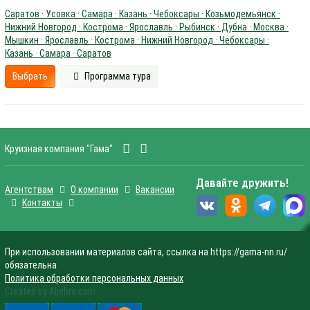
Саратов · Усовка · Самара · Казань · Чебоксары · Козьмодемьянск ·
Нижний Новгород · Кострома · Ярославль · Рыбинск · Дубна · Москва ·
Мышкин · Ярославль · Кострома · Нижний Новгород · Чебоксары ·
Казань · Самара · Саратов
Выбрать
Программа тура
Круизная компания "Гама"
Давайте дружить!
Агентствам
О компании
Вакансии
Контакты
При использовании материалов сайта, ссылка на https://gama-nn.ru/
обязательна
Политика обработки персональных данных
Created by Aljebro.com