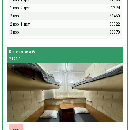
1 взр; 2 дет
77574
2 взр
69460
2 взр; 1 дет
83322
3 взр
89070
Категория 6
Мест 4