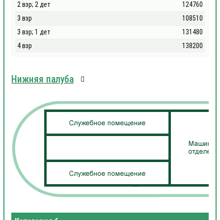
2 взр; 2 дет
124760
3 взр
108510
3 взр; 1 дет
131480
4 взр
138200
Нижняя палуба