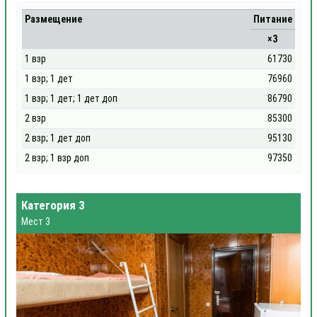
Размещение
Питание
×3
1 взр
61730
1 взр; 1 дет
76960
1 взр; 1 дет; 1 дет доп
86790
2 взр
85300
2 взр; 1 дет доп
95130
2 взр; 1 взр доп
97350
Категория 3
Мест 3