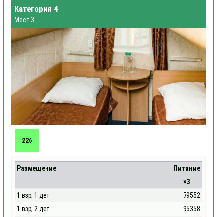
Категория 4
Мест 3
226
Размещение
Питание
×3
1 взр; 1 дет
79552
1 взр; 2 дет
95358