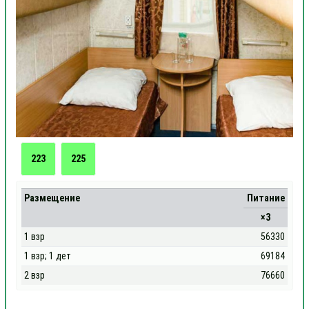
223
225
Размещение
Питание
×3
1 взр
56330
1 взр; 1 дет
69184
2 взр
76660