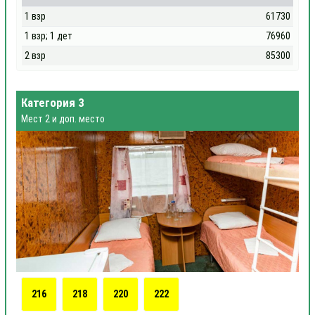
1 взр
61730
1 взр; 1 дет
76960
2 взр
85300
Категория 3
Мест 2 и доп. место
216
218
220
222