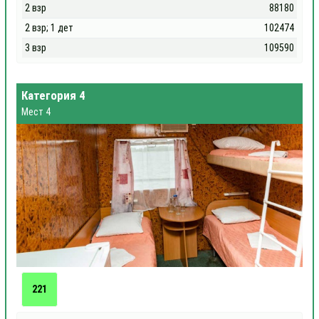
2 взр
88180
2 взр; 1 дет
102474
3 взр
109590
Категория 4
Мест 4
221