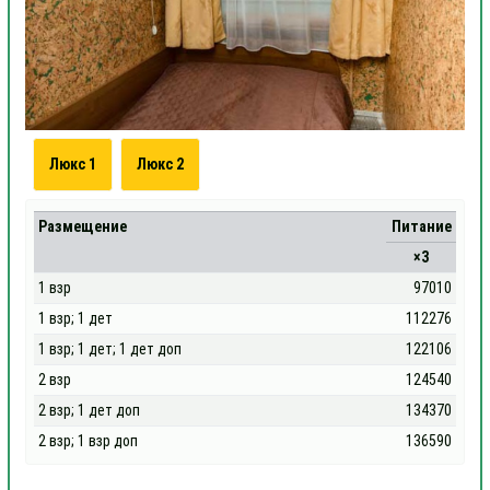
Люкс 1
Люкс 2
Размещение
Питание
×3
1 взр
97010
1 взр; 1 дет
112276
1 взр; 1 дет; 1 дет доп
122106
2 взр
124540
2 взр; 1 дет доп
134370
2 взр; 1 взр доп
136590