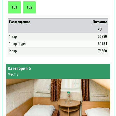
101
102
Размещение
Питание
×3
1 взр
56330
1 взр; 1 дет
69184
2 взр
76660
Категория 5
Мест 3