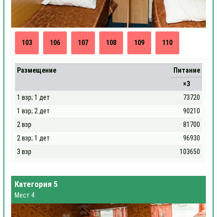
103
106
107
108
109
110
Размещение
Питание
×3
1 взр; 1 дет
73720
1 взр; 2 дет
90210
2 взр
81700
2 взр; 1 дет
96930
3 взр
103650
Категория 5
Мест 4