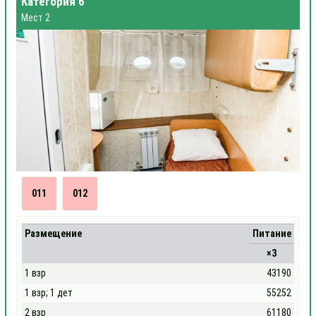
Категория 6
Мест 2
011
012
Размещение
Питание
×3
1 взр
43190
1 взр; 1 дет
55252
2 взр
61180