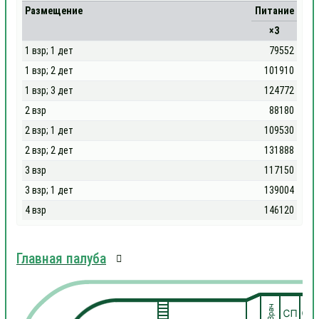
Размещение
Питание
×3
1 взр; 1 дет
79552
1 взр; 2 дет
101910
1 взр; 3 дет
124772
2 взр
88180
2 взр; 1 дет
109530
2 взр; 2 дет
131888
3 взр
117150
3 взр; 1 дет
139004
4 взр
146120
Главная палуба