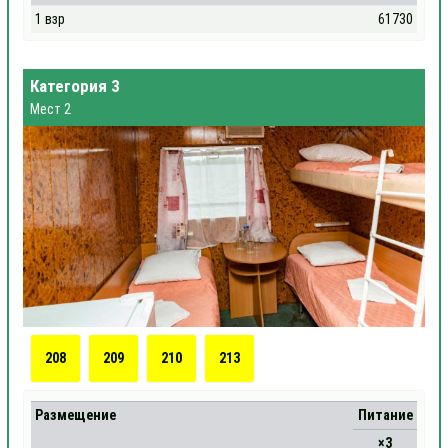
1 взр
61730
Категория 3
Мест 2
208
209
210
213
Размещение
Питание
×3