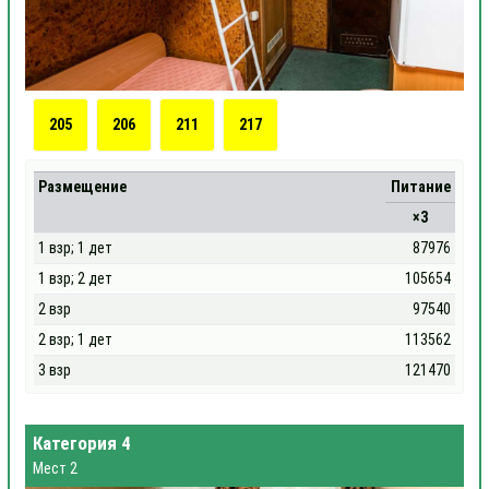
205
206
211
217
Размещение
Питание
×3
1 взр; 1 дет
87976
1 взр; 2 дет
105654
2 взр
97540
2 взр; 1 дет
113562
3 взр
121470
Категория 4
Мест 2