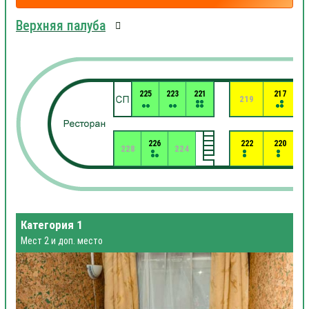
Верхняя палуба
225
223
221
217
219
226
222
220
228
224
Категория 1
Мест 2 и доп. место