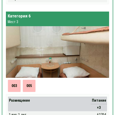
Категория 6
Мест 3
003
005
Размещение
Питание
×3
1 взр; 1 дет
62704