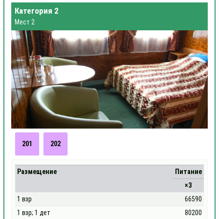
Категория 2
Мест 2
201
202
Размещение
Питание
×3
1 взр
66590
1 взр; 1 дет
80200