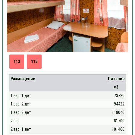
113
115
Размещение
Питание
×3
1 взр; 1 дет
73720
1 взр; 2 дет
94422
1 взр; 3 дет
118040
2 взр
81700
2 взр; 1 дет
101466