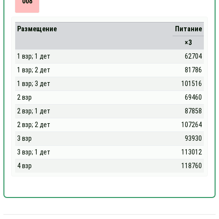
008
Размещение
Питание
×3
1 взр; 1 дет
62704
1 взр; 2 дет
81786
1 взр; 3 дет
101516
2 взр
69460
2 взр; 1 дет
87858
2 взр; 2 дет
107264
3 взр
93930
3 взр; 1 дет
113012
4 взр
118760