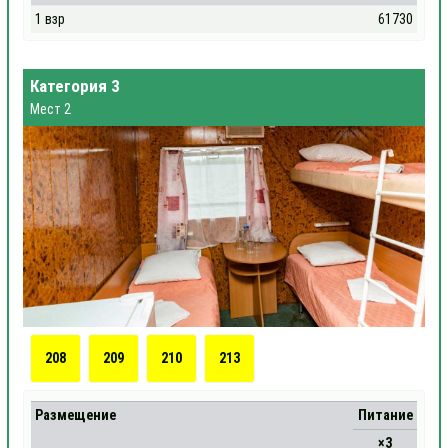
1 взр
61730
Категория 3
Мест 2
208
209
210
213
Размещение
Питание
×3