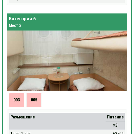
Категория 6
Мест 3
003
005
Размещение
Питание
×3
1 взр; 1 дет
62704