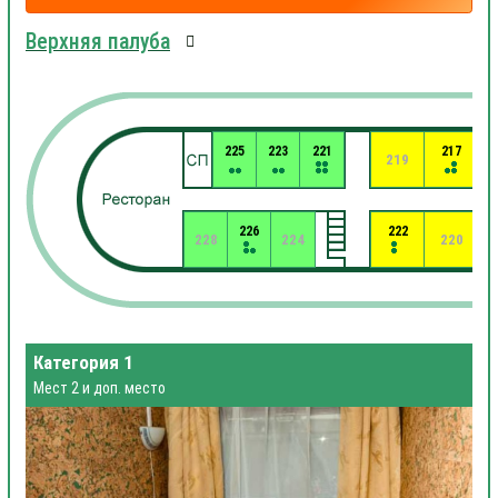
Верхняя палуба
225
223
221
217
219
226
222
228
224
220
Категория 1
Мест 2 и доп. место