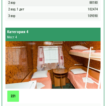
2 взр
88180
2 взр; 1 дет
102474
3 взр
109590
Категория 4
Мест 4
221