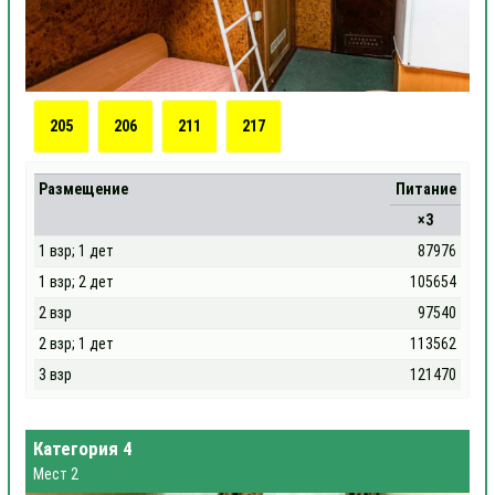
205
206
211
217
Размещение
Питание
×3
1 взр; 1 дет
87976
1 взр; 2 дет
105654
2 взр
97540
2 взр; 1 дет
113562
3 взр
121470
Категория 4
Мест 2