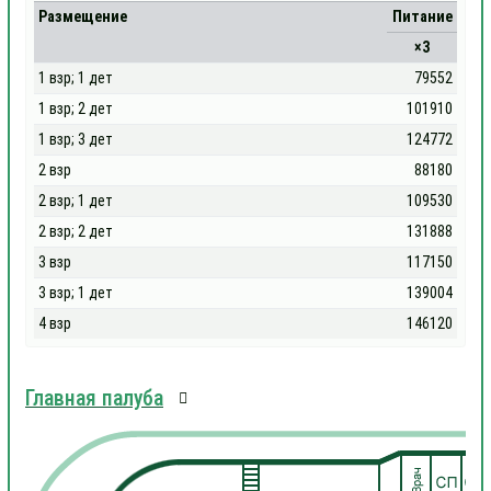
Размещение
Питание
×3
1 взр; 1 дет
79552
1 взр; 2 дет
101910
1 взр; 3 дет
124772
2 взр
88180
2 взр; 1 дет
109530
2 взр; 2 дет
131888
3 взр
117150
3 взр; 1 дет
139004
4 взр
146120
Главная палуба