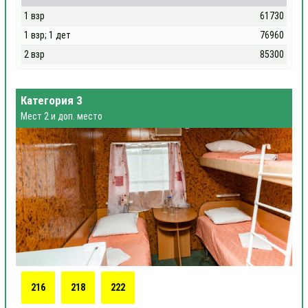
1 взр
61730
1 взр; 1 дет
76960
2 взр
85300
Категория 3
Мест 2 и доп. место
216
218
222