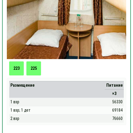
223
225
Размещение
Питание
×3
1 взр
56330
1 взр; 1 дет
69184
2 взр
76660