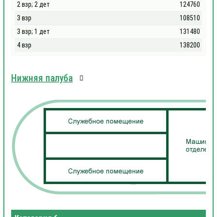
2 взр; 2 дет
124760
3 взр
108510
3 взр; 1 дет
131480
4 взр
138200
Нижняя палуба