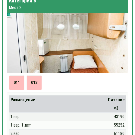
Категория 6
Мест 2
011
012
Размещение
Питание
×3
1 взр
43190
1 взр; 1 дет
55252
2 взр
61180