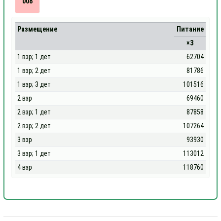
008
Размещение
Питание
×3
1 взр; 1 дет
62704
1 взр; 2 дет
81786
1 взр; 3 дет
101516
2 взр
69460
2 взр; 1 дет
87858
2 взр; 2 дет
107264
3 взр
93930
3 взр; 1 дет
113012
4 взр
118760