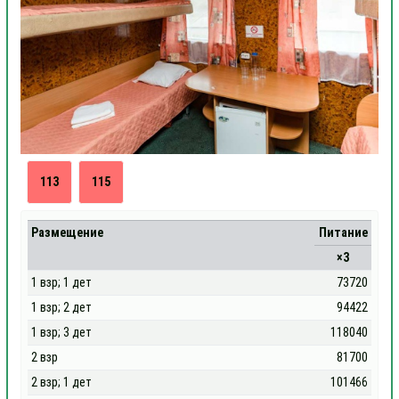
113
115
Размещение
Питание
×3
1 взр; 1 дет
73720
1 взр; 2 дет
94422
1 взр; 3 дет
118040
2 взр
81700
2 взр; 1 дет
101466