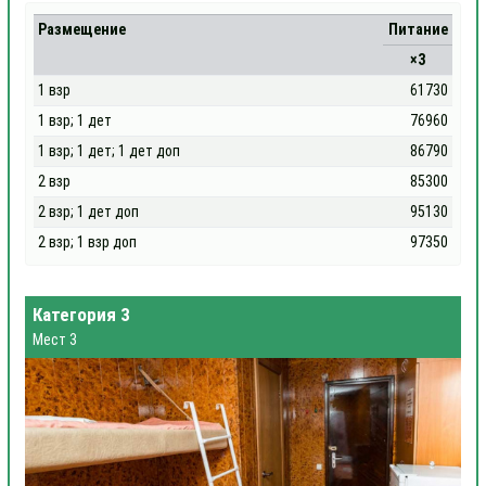
Размещение
Питание
×3
1 взр
61730
1 взр; 1 дет
76960
1 взр; 1 дет; 1 дет доп
86790
2 взр
85300
2 взр; 1 дет доп
95130
2 взр; 1 взр доп
97350
Категория 3
Мест 3