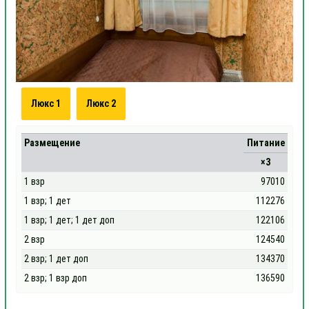
Люкс 1
Люкс 2
Размещение
Питание
×3
1 взр
97010
1 взр; 1 дет
112276
1 взр; 1 дет; 1 дет доп
122106
2 взр
124540
2 взр; 1 дет доп
134370
2 взр; 1 взр доп
136590