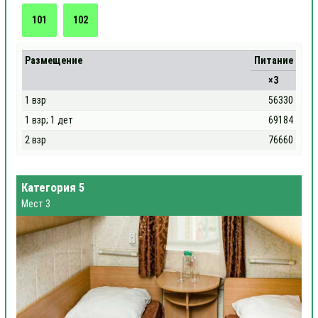
101
102
Размещение
Питание
×3
1 взр
56330
1 взр; 1 дет
69184
2 взр
76660
Категория 5
Мест 3