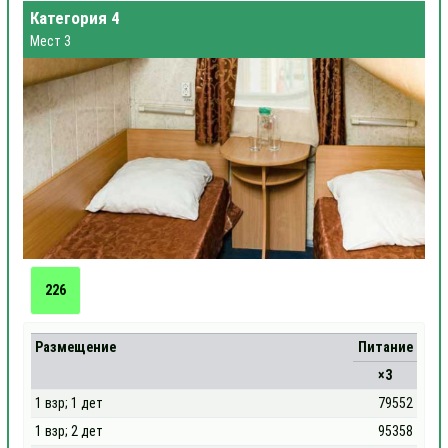
Категория 4
Мест 3
226
Размещение
Питание
×3
1 взр; 1 дет
79552
1 взр; 2 дет
95358