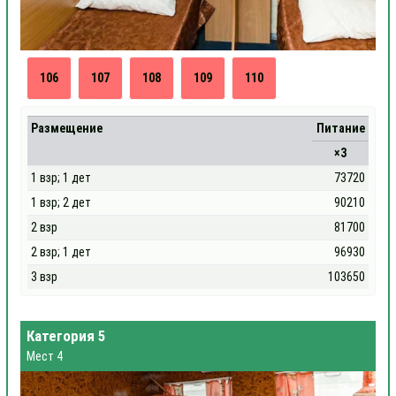
106
107
108
109
110
Размещение
Питание
×3
1 взр; 1 дет
73720
1 взр; 2 дет
90210
2 взр
81700
2 взр; 1 дет
96930
3 взр
103650
Категория 5
Мест 4