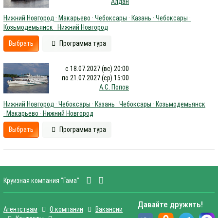
Алдан
Нижний Новгород · Макарьево · Чебоксары · Казань · Чебоксары ·
Козьмодемьянск · Нижний Новгород
Выбрать
Программа тура
с 18.07.2027 (вс) 20:00
по 21.07.2027 (ср) 15:00
А.С. Попов
Нижний Новгород · Чебоксары · Казань · Чебоксары · Козьмодемьянск
· Макарьево · Нижний Новгород
Выбрать
Программа тура
Круизная компания "Гама"
Давайте дружить!
Агентствам
О компании
Вакансии