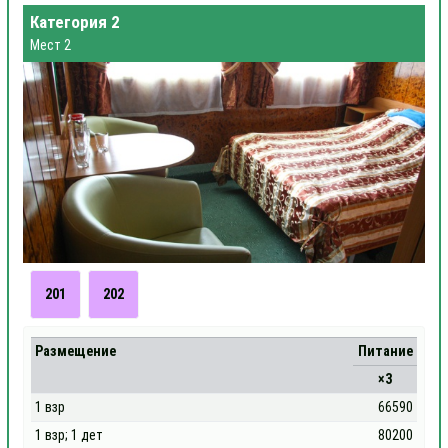
Категория 2
Мест 2
201
202
Размещение
Питание
×3
1 взр
66590
1 взр; 1 дет
80200