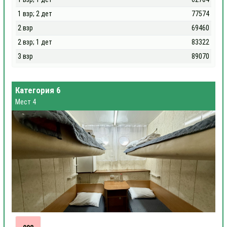
1 взр; 2 дет
77574
2 взр
69460
2 взр; 1 дет
83322
3 взр
89070
Категория 6
Мест 4