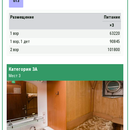
013
Размещение
Питание
×3
1 взр
63220
1 взр; 1 дет
90845
2 взр
101800
Категория 3А
Мест 3