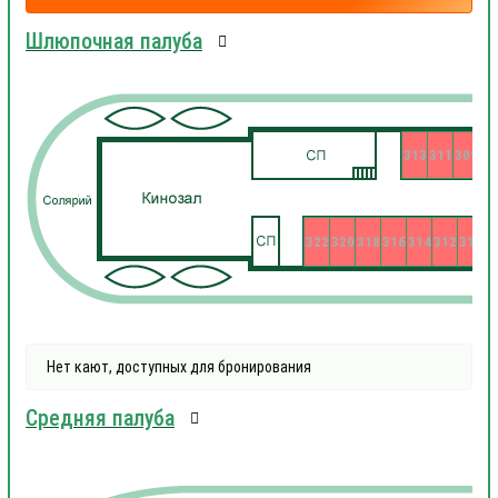
Шлюпочная палуба
313
311
309
322
320
318
316
314
312
310
3
Нет кают, доступных для бронирования
Средняя палуба