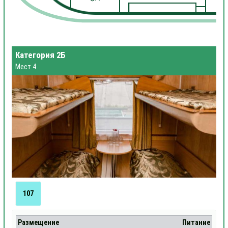
1
Категория 2Б
Мест 4
107
Размещение
Питание