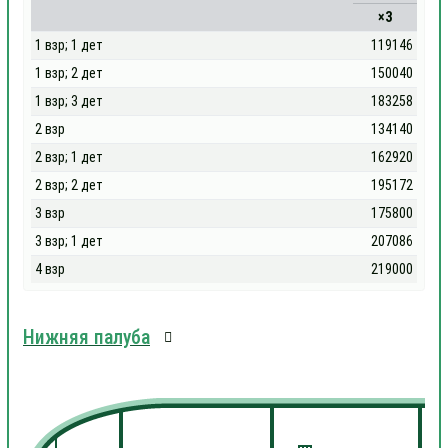
×3
1 взр; 1 дет
119146
1 взр; 2 дет
150040
1 взр; 3 дет
183258
2 взр
134140
2 взр; 1 дет
162920
2 взр; 2 дет
195172
3 взр
175800
3 взр; 1 дет
207086
4 взр
219000
Нижняя палуба