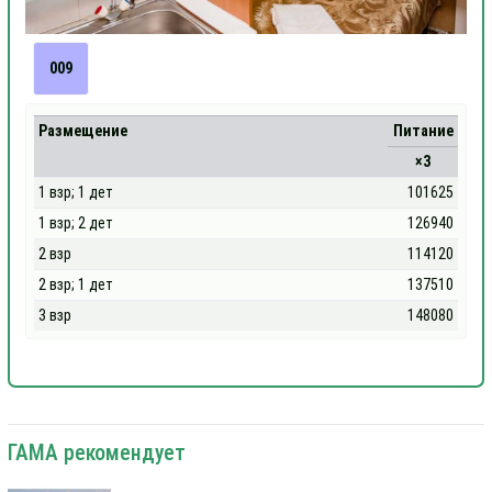
009
Размещение
Питание
×3
1 взр; 1 дет
101625
1 взр; 2 дет
126940
2 взр
114120
2 взр; 1 дет
137510
3 взр
148080
ГАМА рекомендует