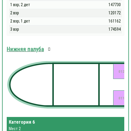
1 взр; 2 дет
147730
2 взр
120172
2 взр; 1 дет
161162
3 взр
174594
Нижняя палуба
012
011
Категория 6
Мест 2