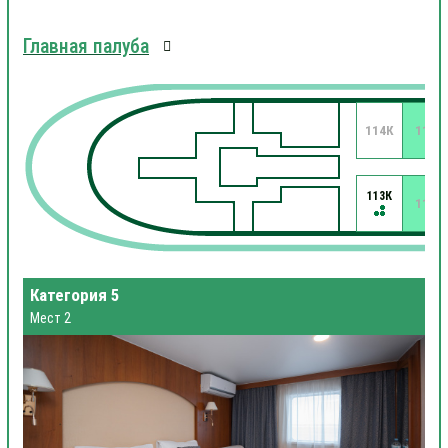
Главная палуба
114К
112
113К
111
Категория 5
Мест 2