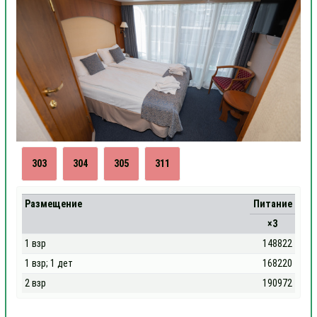
303
304
305
311
Размещение
Питание
×3
1 взр
148822
1 взр; 1 дет
168220
2 взр
190972