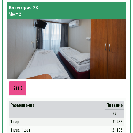
Категория 2К
Мест 2
211К
Размещение
Питание
×3
1 взр
91238
1 взр; 1 дет
121136