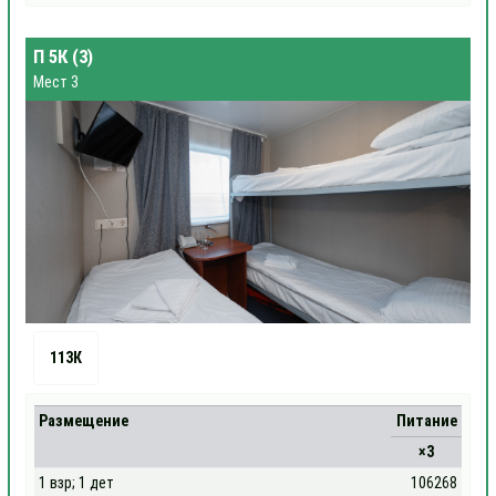
П 5К (3)
Мест 3
113К
Размещение
Питание
×3
1 взр; 1 дет
106268