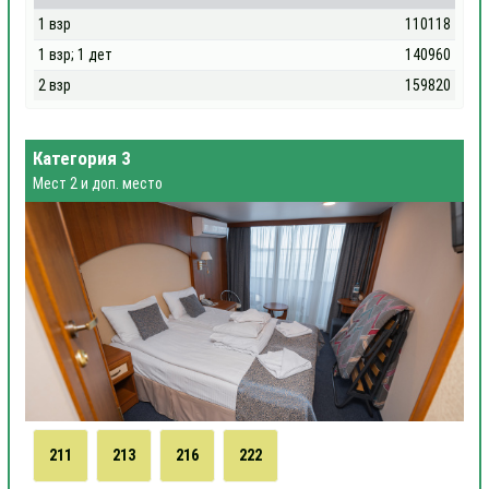
1 взр
110118
1 взр; 1 дет
140960
2 взр
159820
Категория 3
Мест 2 и доп. место
211
213
216
222