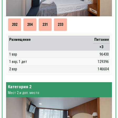
202
204
231
233
Размещение
Питание
×3
1 взр
96430
1 взр; 1 дет
129396
2 взр
146604
Категория 2
Мест 2 и доп. место