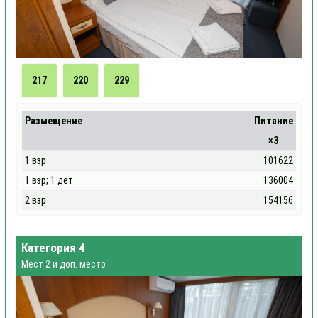
217
220
229
Размещение
Питание
×3
1 взр
101622
1 взр; 1 дет
136004
2 взр
154156
Категория 4
Мест 2 и доп. место