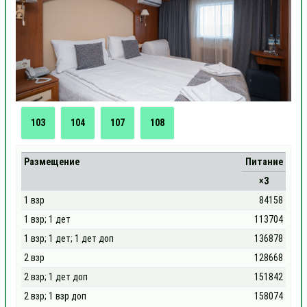
103
104
107
108
Размещение
Питание
×3
1 взр
84158
1 взр; 1 дет
113704
1 взр; 1 дет; 1 дет доп
136878
2 взр
128668
2 взр; 1 дет доп
151842
2 взр; 1 взр доп
158074