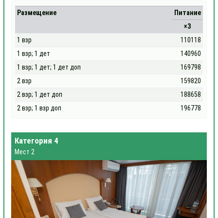
Размещение
Питание
×3
1 взр
110118
1 взр; 1 дет
140960
1 взр; 1 дет; 1 дет доп
169798
2 взр
159820
2 взр; 1 дет доп
188658
2 взр; 1 взр доп
196778
Категория 4
Мест 2