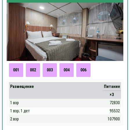
001
002
003
004
006
Размещение
Питание
×3
1 взр
72830
1 взр; 1 дет
95532
2 взр
107900