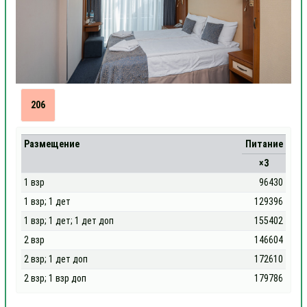
206
Размещение
Питание
×3
1 взр
96430
1 взр; 1 дет
129396
1 взр; 1 дет; 1 дет доп
155402
2 взр
146604
2 взр; 1 дет доп
172610
2 взр; 1 взр доп
179786