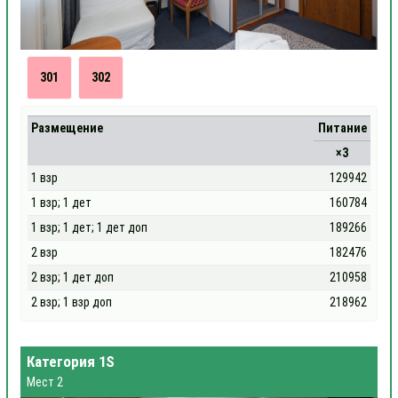
301
302
Размещение
Питание
×3
1 взр
129942
1 взр; 1 дет
160784
1 взр; 1 дет; 1 дет доп
189266
2 взр
182476
2 взр; 1 дет доп
210958
2 взр; 1 взр доп
218962
Категория 1S
Мест 2