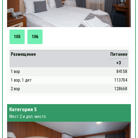
105
106
Размещение
Питание
×3
1 взр
84158
1 взр; 1 дет
113704
2 взр
128668
Категория 5
Мест 2 и доп. место