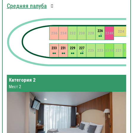
Средняя палуба
226
224
236
234
232
230
228
224К
233
231
229
227
225
223
221К
221
219К
Категория 2
Мест 2