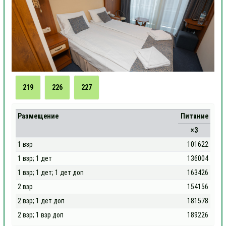
219
226
227
Размещение
Питание
×3
1 взр
101622
1 взр; 1 дет
136004
1 взр; 1 дет; 1 дет доп
163426
2 взр
154156
2 взр; 1 дет доп
181578
2 взр; 1 взр доп
189226