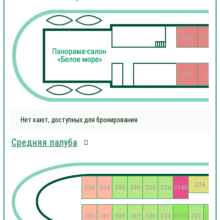
312
310
311
309
Нет кают, доступных для бронирования
Средняя палуба
224
236
234
232
230
228
226
224К
233
231
229
227
225
223
221К
221
219К